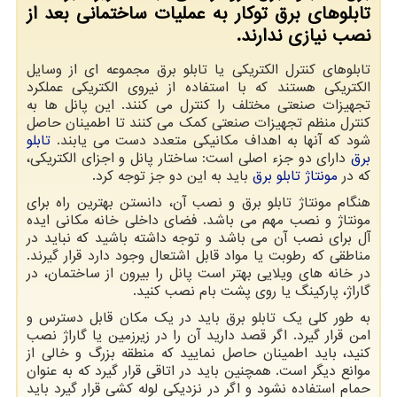
تابلوهای برق توکار به عملیات ساختمانی بعد از
نصب نیازی ندارند.
تابلوهای کنترل الکتریکی یا تابلو برق مجموعه ای از وسایل
الکتریکی هستند که با استفاده از نیروی الکتریکی عملکرد
تجهیزات صنعتی مختلف را کنترل می کنند. این پانل ها به
کنترل منظم تجهیزات صنعتی کمک می کنند تا اطمینان حاصل
شود که آنها به اهداف مکانیکی متعدد دست می یابند.
تابلو
برق
دارای دو جزء اصلی است: ساختار پانل و اجزای الکتریکی،
که در
مونتاژ تابلو برق
باید به این دو جز توجه کرد.
هنگام مونتاژ تابلو برق و نصب آن، دانستن بهترین راه برای
مونتاژ و نصب مهم می باشد. فضای داخلی خانه مکانی ایده
آل برای نصب آن می باشد و توجه داشته باشید که نباید در
مناطقی که رطوبت یا مواد قابل اشتعال وجود دارد قرار گیرند.
در خانه های ویلایی بهتر است پانل را بیرون از ساختمان، در
گاراژ، پارکینگ یا روی پشت بام نصب کنید.
به طور کلی یک تابلو برق باید در یک مکان قابل دسترس و
امن قرار گیرد. اگر قصد دارید آن را در زیرزمین یا گاراژ نصب
کنید، باید اطمینان حاصل نمایید که منطقه بزرگ و خالی از
موانع دیگر است. همچنین باید در اتاقی قرار گیرد که به عنوان
حمام استفاده نشود و اگر در نزدیکی لوله کشی قرار گیرد باید