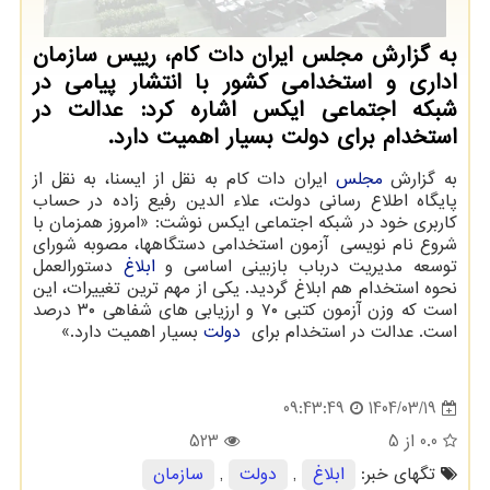
به گزارش مجلس ایران دات کام، رییس سازمان
اداری و استخدامی کشور با انتشار پیامی در
شبکه اجتماعی ایکس اشاره کرد: عدالت⁩ در
استخدام⁩ برای ⁧دولت⁩ بسیار اهمیت دارد.
به گزارش
مجلس
ایران دات کام به نقل از ایسنا، به نقل از
پایگاه اطلاع رسانی دولت، علاء الدین رفیع زاده در حساب
کاربری خود در شبکه اجتماعی ایکس نوشت: «امروز همزمان با
شروع نام نویسی ⁧ آزمون استخدامی⁩ دستگاهها، مصوبه شورای
توسعه مدیریت درباب بازبینی اساسی و
ابلاغ
دستورالعمل
نحوه استخدام هم ابلاغ گردید. یکی از مهم ترین تغییرات، این
است که وزن آزمون کتبی ۷۰ و ارزیابی های شفاهی ۳۰ درصد
است.‏⁧ عدالت⁩ در استخدام⁩ برای ⁧
دولت
بسیار اهمیت دارد.»
1404/03/19
09:43:49
0.0
از 5
523
تگهای خبر:
ابلاغ
,
دولت
,
سازمان