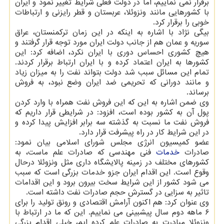
برقرار نمی نماییم، اما در دولت فعلی شرایط تغییر نمود و ایران
با کشورهایی مانند ونزوئلا، عربستان و قطر رایزنی و ارتباطات
خوبی را برقرار کرد.
بیگی نژاد با اشاره به اینکه در این زمان ترکمنستان، عراق
سوریه و عمان هم از جانب دولت ایران مورد توجه قرار گرفتند و
هیچ کشوری احساس دوری با ایران نکرد، اضافه کرد: این
کشورها به ایران اعتماد کرده و با ایران ارتباط برقرار کردند.
تمام این مسائل سبب شد دولت بتواند نفت را به میزان زیاد
و مانند دورانی که تحریمی ضد ایران وضع نبود، به فروش
برساند.
وی ضمن اشاره به این که این فروش نفت همراه با وارد کردن
پول آن به کشور بوده است، افزود: در شرایطی قرار داریم که
فروش نفت ما نسبت به گذشته سه برابر افزایش پیدا کرده و
در این شرایط کار در راه پیشرفت قرار دارد.
عضو کمیسیون انرژی مجلس شورای اسلامی بیان نمود:
صادرات
خدمات
فنی مهندسی که صادرات علم ماست، به
کشورهای مختلف در زمینه پالایشگاه داری مثل ونزوئلا درحال
وقوع است. این اقدام ایران جزو خدمات بزرگی است که سبب
می شود کشور از این شرایط سخت بیرون برود و این اقدامات
تاثیر به سزایی در گسترش حجم صادرات نفت داشته است.
وی عنوان کرد: هم اکنون آرامش اقتصادی و رونق تولید را برای
۶ ماهه دوم سال پیشبینی می نماییم. این که ما در ارتباط با
ونزوئلا مبادرت به صادرات علم کرده ایم، خیلی اقدام بزرگی