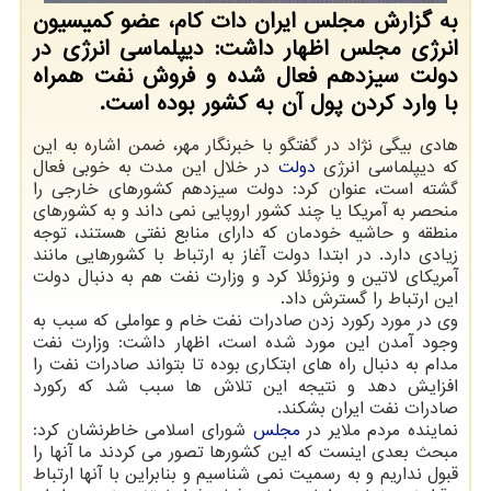
به گزارش مجلس ایران دات کام، عضو کمیسیون
انرژی مجلس اظهار داشت: دیپلماسی انرژی در
دولت سیزدهم فعال شده و فروش نفت همراه
با وارد کردن پول آن به کشور بوده است.
هادی بیگی نژاد در گفتگو با خبرنگار مهر، ضمن اشاره به این
که دیپلماسی انرژی
دولت
در خلال این مدت به خوبی فعال
گشته است، عنوان کرد: دولت سیزدهم کشورهای خارجی را
منحصر به آمریکا یا چند کشور اروپایی نمی داند و به کشورهای
منطقه و حاشیه خودمان که دارای منابع نفتی هستند، توجه
زیادی دارد. در ابتدا دولت آغاز به ارتباط با کشورهایی مانند
آمریکای لاتین و ونزوئلا کرد و وزارت نفت هم به دنبال دولت
این ارتباط را گسترش داد.
وی در مورد رکورد زدن صادرات نفت خام و عواملی که سبب به
وجود آمدن این مورد شده است، اظهار داشت: وزارت نفت
مدام به دنبال راه های ابتکاری بوده تا بتواند صادرات نفت را
افزایش دهد و نتیجه این تلاش ها سبب شد که رکورد
صادرات نفت ایران بشکند.
نماینده مردم ملایر در
مجلس
شورای اسلامی خاطرنشان کرد:
مبحث بعدی اینست که این کشورها تصور می کردند ما آنها را
قبول نداریم و به رسمیت نمی شناسیم و بنابراین با آنها ارتباط