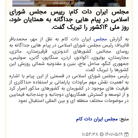
مجلس ایران دات کام: رییس مجلس شورای
اسلامی در پیام هایی جداگانه به همتایان خود،
روز ملی 14کشور را تبریک گفت.
به گزارش
مجلس
ایران دات کام به نقل از مهر، محمدباقر
قالیباف رئیس مجلس شورای اسلامی در پیام هایی جداگانه به
روسای مجالس کشورهای اندونزی، قرقیزستان، مالزی،
مجارستان، بولیوی، اکوادور، اردن، سنگاپور، گابن، سوئیس،
جمهوری کنگو، ساحل عاج، بنین و مقدونیه شمالی روزملی این
کشورها را تبریک گفت.
رئیس مجلس شورای اسلامی در قسمتی از این پیام با اشاره
به اهمیت نقش مهم مراودات پارلمانی بر استفاده حداکثری از
ظرفیت های موجود در کشورمان به کشورهای مذکور اصرار کرد
و از توسعه و گسترش همکاریهای دوجانبه و چندجانبه فیمابین
در موضوعات مختلف منطقه ای و بین المللی استقبال نمود
منبع:
مجلس ایران دات كام
1401/05/19
11:54:38