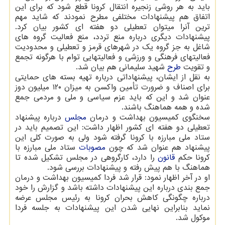
باید به هر روشی زنجیره انتقال کرونا قطع شود که برای این
اتفاق هم پیشنهادات مختلفی مطرح نمودند که شاید مهم
ترین آنرا میتوان تعطیلی دو هفته ای کشور بیان کرد.
پیشنهادات دیگری درباره منع تردد، منع فعالیت گروه های
شاغل به جز گروه یک در شهرهای قرمز و تعطیلی و محدودیت
فعالیتهای فرهنگی و ورزشی و فعالیتهایی توام با هرگونه تجمع
و تقویت
طرح
شهید سلیمانی هم بیان شد.
به نقل از ایشان، پیشنهاداتی درباره تهیه بسته های حمایتی
برای اصناف و ضرورت تأمین واکسن به میزان ۱۲۰ میلیون دوز
عنوان شد و این که باید عزم سیاسی و ملی و مردمی جمع
شده و همه هماهنگ باشند.
سخنگوی کمیسیون بهداشت و درمان
مجلس
درباره پیشنهاد
تعطیلی دو هفته ای کشور اظهار داشت: این تصمیم باید در
ستاد ملی مبارزه با کرونا گرفته شود ولی به صورت کلی این
پیشنهاد هم عنوان شد که چون
مصوبات
ستاد ملی مبارزه با
کرونا حکم
قانون
را دارد، کارگروهی در مجلس تشکیل شده تا
هماهنگ با هم پیش رفته و پیشنهادات بررسی شود.
او در آخر اظهار نمود: قرار شد فردا کمیسیون بهداشت و درمان
جمع بندی درباره این پیشنهادات داشته باشد و گزارش را خود
درباره چگونگی کاهش بحران کرونا به رئیس مجلس عرضه
نماید بنابراین نهایی شدن این پیشنهادات به جلسه فردا
موکول شد.