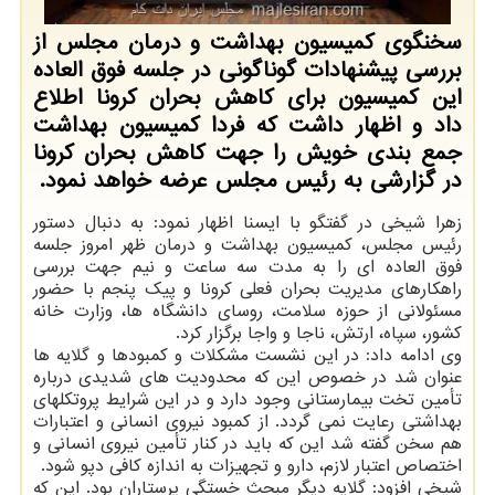
سخنگوی کمیسیون بهداشت و درمان مجلس از
بررسی پیشنهادات گوناگونی در جلسه فوق العاده
این کمیسیون برای کاهش بحران کرونا اطلاع
داد و اظهار داشت که فردا کمیسیون بهداشت
جمع بندی خویش را جهت کاهش بحران کرونا
در گزارشی به رئیس مجلس عرضه خواهد نمود.
زهرا شیخی در گفتگو با ایسنا اظهار نمود: به دنبال دستور
رئیس مجلس، کمیسیون بهداشت و درمان ظهر امروز جلسه
فوق العاده ای را به مدت سه ساعت و نیم جهت بررسی
راهکارهای مدیریت بحران فعلی کرونا و پیک پنجم با حضور
مسئولانی از حوزه سلامت، روسای دانشگاه ها، وزارت خانه
کشور، سپاه، ارتش، ناجا و واجا برگزار کرد.
وی ادامه داد: در این نشست مشکلات و کمبودها و گلایه ها
عنوان شد در خصوص این که محدودیت های شدیدی درباره
تأمین تخت بیمارستانی وجود دارد و در این شرایط پروتکلهای
بهداشتی رعایت نمی گردد. از کمبود نیروی انسانی و اعتبارات
هم سخن گفته شد این که باید در کنار تأمین نیروی انسانی و
اختصاص اعتبار لازم، دارو و تجهیزات به اندازه کافی دپو شود.
شیخی افزود: گلایه دیگر مبحث خستگی پرستاران بود. این که