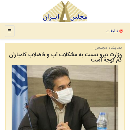
منو
تبلیغات
نمایندە مجلس:
وزارت نیرو نسبت بە مشكلات آب و فاضلاب كامیاران
كم توجە است