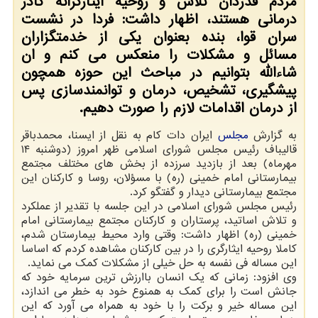
مردم قدردان تلاش و روحیه ایثارگرانه كادر
درمانی هستند، اظهار داشت: فردا در نشست
سران قوا، بنده بعنوان یكی از خدمتگزاران
مسائل و مشكلات را منعكس می كنم و ان
شاءالله بتوانیم در مباحث این حوزه همچون
پیشگیری، تشخیص، درمان و توانمندسازی پس
از درمان اقدامات لازم را صورت دهیم.
به گزارش
مجلس
ایران دات کام به نقل از ایسنا، محمدباقر
قالیباف رئیس مجلس شورای اسلامی ظهر امروز (دوشنبه ۱۴
مهرماه) بعد از بازدید سرزده از بخش های مختلف مجتمع
بیمارستانی امام خمینی (ره) با مسؤلان، روسا و کارکنان این
مجتمع بیمارستانی دیدار و گفتگو کرد.
رئیس مجلس شورای اسلامی در این جلسه با تقدیر از عملکرد
و تلاش اساتید، پرستاران و کارکنان مجتمع بیمارستانی امام
خمینی (ره) اظهار داشت: وقتی وارد محیط بیمارستان شدم،
کاملا روحیه ایثارگری را در بین کارکنان مشاهده کردم که اساسا
این مساله فی نفسه به حل خیلی از مشکلات کمک می نماید.
وی افزود: زمانی که یک انسان باارزش ترین سرمایه خود که
جانش است را برای کمک به همنوع خود به خطر می اندازد،
این مساله خیر و برکت را با خود به همراه می آورد که این