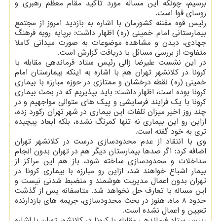
برسیم، چونکه این مساله مورد تاکید مقام معظم رهبری و
روسای قوا است.
رئیس قوه مقننه کشورمان با اشاره به بازدید امروز از مجتمع
بیمارستانی امام خمینی (ره) اظهار داشت: برپایه رویه فرهنگ
جهادی، دیدن و مشاهده موضوعات به صورت میدانی کاملا
متفاوت از بررسی مسائل با دریافت گزارش است.
در این نشست علیرضا زالی رئیس ستاد فرماندهی مقابله با
کرونا در کلانشهر تهران هم با اشاره به اینکه بیمارستان امام
خمینی (ره) نقطه درخشان و ممتازی در حوزه مبارزه با بیماری
کرونا بوده است، اظهار داشت: باید بپذیریم که در بحث بیماری
کرونا با یک فرایند فرسایشی و پیک های متوالی مواجهیم و در
چند روز اخیر میزان تلفات این بیماری در شهر تهران رکورد زده،
ازاین رو این بیماری نه تنها کمرنگ نشده، بلکه ابعاد پیچیده
تری به خود گفته است.
وی با انتقاد از عدم محدودسازی درست در کلانشهر تهران
اضافه کرد: اگر صدها بیمارستان دیگر هم در تهران بدون انجام
مداخلات و محدودسازی ساخته شود، باز هم این مراکز از
بیمار اشباع خواهند شد، ازاین رو مبارزه با بیماری کرونا در
تهران بدون اعمال مدیریت هوشمند و منضبط شدنی نیست و
این مساله با تعارف حل نخواهد شد. متاسفانه پس از گذشت
حدود ۸ ماه، هنوز در بحث محدودسازی، جریمه های بازدارنده
تعیین و اعمال نشده است.
رییس ستاد فرماندهی مقابله با کرونا در کلانشهر تهران با اشاره