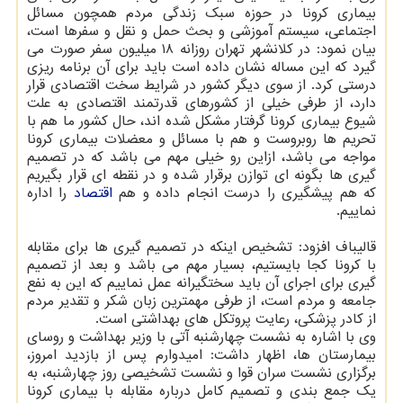
بیماری کرونا در حوزه سبک زندگی مردم همچون مسائل
اجتماعی، سیستم آموزشی و بحث حمل و نقل و سفرها است،
بیان نمود: در کلانشهر تهران روزانه ۱۸ میلیون سفر صورت می
گیرد که این مساله نشان داده است باید برای آن برنامه ریزی
درستی کرد. از سوی دیگر کشور در شرایط سخت اقتصادی قرار
دارد، از طرفی خیلی از کشورهای قدرتمند اقتصادی به علت
شیوع بیماری کرونا گرفتار مشکل شده اند، حال کشور ما هم با
تحریم ها روبروست و هم با مسائل و معضلات بیماری کرونا
مواجه می باشد، ازاین رو خیلی مهم می باشد که در تصمیم
گیری ها بگونه ای توازن برقرار شده و در نقطه ای قرار بگیریم
که هم پیشگیری را درست انجام داده و هم
اقتصاد
را اداره
نماییم.
قالیباف افزود: تشخیص اینکه در تصمیم گیری ها برای مقابله
با کرونا کجا بایستیم، بسیار مهم می باشد و بعد از تصمیم
گیری برای اجرای آن باید سختگیرانه عمل نماییم که این به نفع
جامعه و مردم است، از طرفی مهمترین زبان شکر و تقدیر مردم
از کادر پزشکی، رعایت پروتکل های بهداشتی است.
وی با اشاره به نشست چهارشنبه آتی با وزیر بهداشت و روسای
بیمارستان ها، اظهار داشت: امیدوارم پس از بازدید امروز،
برگزاری نشست سران قوا و نشست تشخیصی روز چهارشنبه، به
یک جمع بندی و تصمیم کامل درباره مقابله با بیماری کرونا