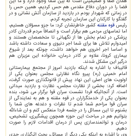
همان صفا و صمیمیتی است که بین شما وجود دارد و ما این
فضا را در دوران دفاع مقدس هم حس کردیم، همین حس را
در زمانی که شهردار بودم در بازدید از سازمان آتش نشانی و در
گفتگو با کارکنان این سازمان تجربه کردم.
رئیس
قوه مقننه
کشور خاطرنشان کرد: ما جزو مسؤلان هستیم،
اما تماسهای مردمی هم برقرار است و انصافاً مردم قدردان کادر
پزشکی در تمام بخش ها از نگهبانی تا متخصصان هستند و
امیدوارم تلاش ها برای شما اجر دنیوی و سعادت داشته باشد
و اساسا اجر اخروی هم خواهد داشت، چونکه بعد از شیوع
بیماری کرونا، علاوه بر کادر درمان، خانواده این عزیزان هم
درگیر این مشکل شدند.
قالیباف با اشاره به اینکه بازدید امروز از مجتمع بیمارستانی
امام خمینی (ره) پیرو نگاه نظارتی مجلس بعنوان یکی از
اولویت های اصلی این نهاد پیش از قانونگذاری صورت گرفت،
اضافه کرد: بخشی از نظارت مجلس، نظارت و بازدید میدانی
است. از آنجائیکه فردا نشست سران قوا برگزار می شود، بنده
بعنوان یکی از خدمتگزاران در قوه مقننه و هم به نمایندگی از
سران قوا مزاحم شما شدم تا نظرات و دغدغه های شما را
بشنوم تا این مسائل را در جلسه فردا منعکس کنم و ان شاءالله
بتوانیم هم در مباحث این حوزه همچون پیشگیری، تشخیص،
درمان و توانمندسازی پس از درمان اقدامات لازم را صورت
دهیم.
وی با اشاره به اینکه یکی دیگر از مسائل، بحث اثرگذاری جدی