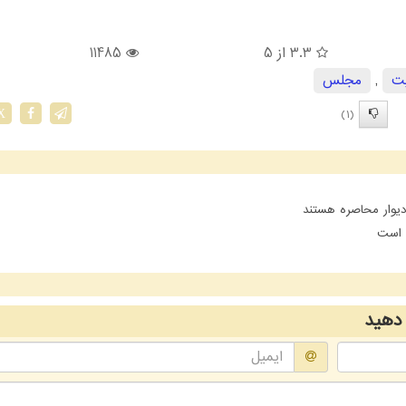
3.3
از 5
11485
ت
,
مجلس
(1)
X
یوار محاصره هستند
ن است
دهید