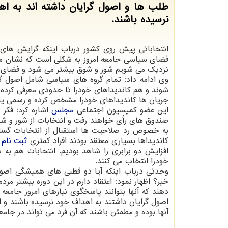
طلب ها و اصول گرایان داشته اند به ا
نرسیده باشند.
انتخاباتی پیش روی كشور درباب اینكه گرایش های
فضای سیاسی جامعه امروز به شكلی است كه نشان میده
نزدیك می شویم شور و شوق بیشتر می شود و فضای ان
وی ادامه داد: تمام گروه های سیاسی شامل اصول گرای
شوند و هم كاندیداهای خودرا تا حدودی معرفی كرده 
جریان ها كاندیداهای خودرا مشخص كرده و رسمی یا 
این عضو كمیسیون اجتماعی
مجلس
اشاره كرد: فكر 
صندوق های رأی خواهند رفت و انتخابات از شور و شو
به خصوص رد صلاحیت ها استقبال از انتخابات گسترده
كاندیداها بسیاری معتقد بودند افراد كمتری
ثبت نام
خ
افزایش دو برابری را شاهد بودیم. انتخابات هم به
خودرا انتخاب می كنند.
وحدتی درباب اینكه آیا دو قطبی های همیشگی اصول
خیر؟ اظهار نمود: اعتقاد دارم در این دوره بیشتر مر
دهند كه آنها بتوانند پاسخگوی نیازهای امروز جامعه
اصول گرایان داشتند به اهداف خود نرسیده باشند و ای
آنها بوده و مطمئن باشند كه آن فرد می تواند در جام