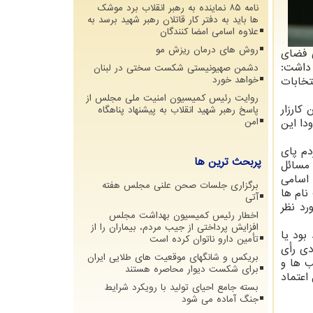
نامه ۸۵ نماینده به رهبر انقلاب برد موشک
ها باید به دفتر کار قاتلان رهبر شهید برسد به
علاوه اسامی امضا کنندگان
روش های درمان ریزش مو
 فضای
 داشت:
دشمن صهیونیستی شکست سختی در لبنان
تخابات
خواهد خورد
روایت رئیس کمیسیون امنیت ملی مجلس از
كارزار
پاسخ رهبر شهید انقلاب به پیشنهاد پناهگاه
دا این
امن
دم پای
پربحث ترین ها
 مسائل
 اسامی
برگزاری جلسات صحن علنی مجلس هفته
نام ها
آتی
رد نظر
اخطار رئیس کمیسیون بهداشت مجلس
افزایش پرداختی از جیب مردم، بیماران را از
بود یا
تأمین دارو ناتوان کرده است
دی رأی
بریکس و شانگهای موقعیت های طلایی ایران
ب ها و
برای شکست دیوار محاصره هستند
اعتماد
بسته جامع احیای تولید با رویکرد شرایط
جنگ آماده می شود