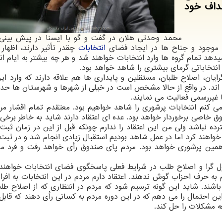
هداف خود
محمد وحدتی هلان در گفت و گو با ایسنا در پیش بینی
 موجود و جناح ها در ایجاد فضای
انتخابات
چقدر تأثیر دارند، اظهار
د تمام گروه ها وارد انتخابات خواهند شد و هر چه بیشتر به ایام ان
تخاباتی گرمای بیشتری را شاهد خواهد بود.
ان، اصلاح طلبان، مستقلین و پایداری ها هم علاقه دارند كه وارد این 
اند. در واقع از حالا مشخص است در خیلی از شهرها و شهرستان ها حدو
غیررسمی فعالیت می نمایند.
می كنم انتخابات پرشوری را شاهد خواهیم بود. معتقدم تمام اقشار مر
ق خاصی برخوردار خواهد بود. عده ای اعتقاد دارند شاید به خاطر برخی
 نباشد ولی من این اعتقاد را ندارم چونكه قبل از این در زمان ثبت
واهند كرد اما در عمل شاهد بودیم استقبال زیادی انجام شد و در ثبت 
 همین پرشوری خواهد بود. مردم پای صندوق رأی خواهد رفت و فرد مو
 گرا و اصلاح طلب در شرایط فعلی پاسخگوی فضای انتخابات خواهند 
دم به حرف احزاب گوش ندهند. اعتقاد دارم مردم در این انتخابات به افرا
 باشند. شاید این گونه ترسیم شود كه مردم در انتظاری كه از اصلاح طل
ن احتمال را می دهم كه در این دوره مردم به كسانی رأی دهند كه قابل 
عه مشكلات را حل كند.