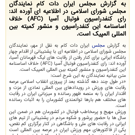
به گزارش مجلس ایران دات كام نمایندگان
مجلس شورای اسلامی در اطلاعیه ای آورده اند:
رای كنفدراسیون فوتبال آسیا (AFC) خلاف
اساسنامه این كنفدراسیون و منشور كمیته بین
المللی المپیك است.
به گزارش
مجلس
ایران دات كام به نقل از مهر، نمایندگان
مجلس شورای اسلامی در اطلاعیه ای با پشتیبانی از اقدام چهار
باشگاه ایرانی برای كنار رفتن از رقابت های لیگ قهرمانان آسیا،
آورده اند: رای كنفدراسیون فوتبال آسیا (AFC) خلاف اساسنامه
این كنفدراسیون و منشور كمیته بین المللی المپیك است.
متن بیانیه نمایندگان به این شرح است:
«در طول چند دهه گذشته بعد از پیروزی انقلاب اسلامی عرصه
رقابت های ورزش در رویدادهای بین المللی نمادی از عزت و
اقتدار ایران را به منصه ظهور رسانده و میزبانی ایران در رقابت
های مختلف هم بارها توانمندی كشورمان را به اثبات رسانده
است.
ورزش مهیج و پرمخاطب فوتبال در كشورمان هم در ضمن این
سال ها با حضور پرشور و شكوه مردم در پشتیبانی از تیم های
ایرانی در رقابت های ملی و باشگاهی در كنار برگزاری كم نقص،
یكی از فاكتورهای مهم ورزش ایران در عرصه بین المللی است