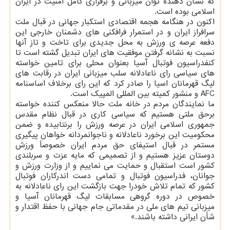
كه نشان دهنده توان میزبانی و برقراری كامل امنیت در ایران
اسلامی بوده است.
اكنون در هنگامه هجمه اقتصادی استكبار جهانی در قبال ملت
سرافراز ایران و در استمرار فرافكنی های دشمنان خارجی این
دفعه عرصه ی ورزش به محل جدیدی برای تاخت و تاز آنها
نسبت به نشانه گرفتن موفقیت های ایران تبدیل گشته است تا
كنفدراسیون فوتبال آسیا بعنوان محلی برای تامین خواسته
های سیاسی رای ناعادلانه سلب میزبانی ایران در رقابت های
لیگ قهرمانان اسیا را صادر كرد كه این رای برخلاف اساسنامه
AFC و منشور كمیته بین المللی المپیك است.
ما نمایندگان مردم در خانه ملت حالا منعكس كننده خواسته
برحق ملتی هستیم كه سیاسی كاری در قبال نظام مقدس
جمهوری اسلامی ایران در عرصه ورزش را برنتابیده و ضمن
محكومیت این برخورد ناعادلانه و ناجوانمردانه خواهان پیگیری
مستمر در قبال استیفای حق مردم ایران خصوصاً ورزش
دوستان عزیز هستیم و از تصمیمی كه مایه عزت و سربلندی
كشور است استقبال و حمایت می نماییم و از وزارت ورزش و
جوانان، فدراسیون فوتبال و تمامی دست اندركاران فوتبال
كشور كه تمام تلاش خودرا جهت بازگشت این رای ناعادلانه به
خصوص در دوره گروهی مسابقات لیگ قهرمانان آسیا و
میزبانی تیم های ملی در مقدماتی جام جهانی با حفظ اقتدار و
شأن ایرانی داشته باشند.»