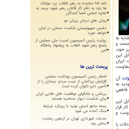
نامه ۸۵ نماینده به رهبر انقلاب برد موشک
ها باید به دفتر کار قاتلان رهبر شهید برسد به
علاوه اسامی امضا کنندگان
روش های درمان ریزش مو
دشمن صهیونیستی شکست سختی در لبنان
خواهد خورد
شاره به
روایت رئیس کمیسیون امنیت ملی مجلس از
متحد و
پاسخ رهبر شهید انقلاب به پیشنهاد پناهگاه
ز خود،
امن
بل این
 ایران
مقاومت
پربحث ترین ها
اخطار رئیس کمیسیون بهداشت مجلس
لت
آن
افزایش پرداختی از جیب مردم، بیماران را از
دید به
تأمین دارو ناتوان کرده است
 قاطعی
بریکس و شانگهای موقعیت های طلایی ایران
برای شکست دیوار محاصره هستند
بل این
بسته جامع احیای تولید با رویکرد شرایط
ر قرار
جنگ آماده می شود
اومت و
خدمات شهرداری تهران در اربعین رضایت
بخش بود
لات را