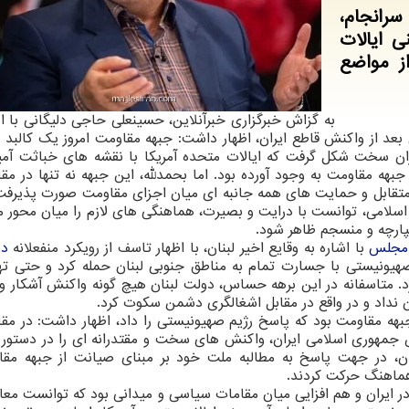
رانجام،
 ایالات
از مواضع
به گزاش خبرگزاری خبرآنلاین، حسینعلی حاجی دلیگانی
با ا
عد از واکنش قاطع ایران، اظهار داشت: جبهه مقاومت امروز یک کالبد 
ران سخت شکل گرفت که ایالات متحده آمریکا با نقشه های خباثت آمی
هه مقاومت به وجود آورده بود. اما بحمدلله، این جبهه نه تنها در مقا
تقابل و حمایت های همه جانبه ای میان اجزای مقاومت صورت پذیرفت.
ای اسلامی، توانست با درایت و بصیرت، هماهنگی های لازم را میان محور 
کپارچه و منسجم ظاهر شود.
مجلس
با اشاره به وقایع اخیر لبنان، با اظهار تاسف از رویکرد منفعلانه
دو
 صهیونیستی با جسارت تمام به مناطق جنوبی لبنان حمله کرد و حتی ته
د. متاسفانه در این برهه حساس، دولت لبنان هیچ گونه واکنش آشکار و
ن نداد و در واقع در مقابل اشغالگری دشمن سکوت کرد.
جبهه مقاومت بود که پاسخ رژیم صهیونیستی را داد، اظهار داشت: در مقا
مهوری اسلامی ایران، واکنش های سخت و مقتدرانه ای را در دستور کا
ان، در جهت پاسخ به مطالبه ملت خود بر مبنای صیانت از جبهه مق
هماهنگ حرکت کردند.
ر ایران و هم افزایی میان مقامات سیاسی و میدانی بود که توانست معاد