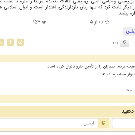
ونیستی و حامی اصلی آن، یعنی ایالات متحده آمریکا را ملزم به عقب نش
دیگر ثابت کرد که تنها زبان بازدارندگی، اقتدار است و ایران اسلامی ه
ه بیفتد.
0.0
از 5
153
لس
(0)
X
مردم، بیماران را از تأمین دارو ناتوان کرده است
یوار محاصره هستند
ن است
دهید