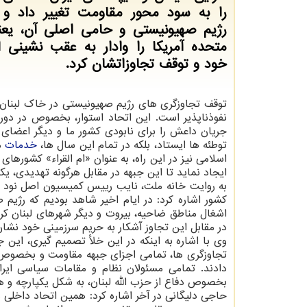
را به سود محور مقاومت تغییر داد و س
رژیم صهیونیستی و حامی اصلی آن، یعنی
متحده آمریکا را وادار به عقب نشینی 
خود و توقف تجاوزاتشان کرد.
توقف تجاوزگری های رژیم صهیونیستی در خاک لبنان ب
نفوذناپذیر است. این اتحاد استوار، بخصوص در دو
جریان داعش را برای نابودی کشور ما و دیگر اعضای جب
توطئه ها ایستاد، بلکه در تمام این سال ها،
خدمات
م
اسلامی نیز در این راه، به عنوان «ام القراء» کشوره
ایجاد نماید تا این جبهه در مقابل هرگونه تهدیدی، ی
به روایت خانه ملت، نایب رییس کمیسیون اصل نود
کشور اشاره کرد: در ایام اخیر شاهد بودیم که رژیم
اشغال مناطق ضاحیه، بیروت و دیگر شهرهای لبنان کر
در مقابل این تجاوز آشکار به حریم سرزمینی خود نشا
وی با اشاره به اینکه در این خلأ تصمیم گیری، این 
تجاوزگری ها، تمامی اجزای جبهه مقاومت و بخصوص ج
دادند. تمامی مسئولان نظام و مقامات سیاسی ایر
بخصوص دفاع از حزب الله لبنان، به شکل یکپارچه و 
حاجی دلیگانی در آخر اشاره کرد: همین اتحاد داخلی د