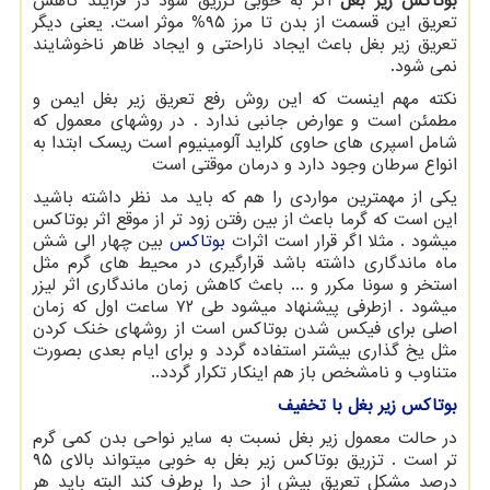
بوتاکس زیر بغل
اگر به خوبی تزریق شود در فرایند کاهش
تعریق این قسمت از بدن تا مرز ۹۵% موثر است. یعنی دیگر
تعریق زیر بغل باعث ایجاد ناراحتی و ایجاد ظاهر ناخوشایند
نمی شود.
نکته مهم اینست که این روش رفع تعریق زیر بغل ایمن و
مطمئن است و عوارض جانبی ندارد . در روشهای معمول که
شامل اسپری های حاوی کلراید آلومینیوم است ریسک ابتدا به
انواع سرطان وجود دارد و درمان موقتی است
یکی از مهمترین مواردی را هم که باید مد نظر داشته باشید
این است که گرما باعث از بین رفتن زود تر از موقع اثر بوتاکس
میشود . مثلا اگر قرار است اثرات
بوتاکس
بین چهار الی شش
ماه ماندگاری داشته باشد قرارگیری در محیط های گرم مثل
استخر و سونا مکرر و ... باعث کاهش زمان ماندگاری اثر لیزر
میشود . ازطرفی پیشنهاد میشود طی ۷۲ ساعت اول که زمان
اصلی برای فیکس شدن بوتاکس است از روشهای خنک کردن
مثل یخ گذاری بیشتر استفاده گردد و برای ایام بعدی بصورت
متناوب و نامشخص باز هم اینکار تکرار گردد..
بوتاکس زیر بغل با تخفیف
در حالت معمول زیر بغل نسبت به سایر نواحی بدن کمی گرم
تر است . تزریق بوتاکس زیر بغل به خوبی میتواند بالای ۹۵
درصد مشکل تعریق بیش از حد را برطرف کند البته باید هر