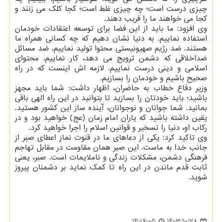
چیزی درست است؛ چه چیزی غلط است؛ کجا کلک می زنند و
کجا می خواهند ما را فریب دهند.
وی افزود: ما باید از این فضا برای توسعه اعتقادات خودمان
استفاده نماییم. به دنیا نشان دهیم که چه کسانی همراه ما
هستند. ضد رژیم صهیونیستی محتوا تولید نماییم. ضد مسائل
ضداخلاقی که دشمن ترویج می دهد، کار نماییم. محتوای
اسلامی و دینی درست نماییم. لازمه اش اینست که در راه
صحیح باشیم و خودمان را بسازیم.
وزیر دفاع خطاب به حاضران، اظهار داشت: شما باید مجهز
باشید؛ باید خودتان را بسازید تا بتوانید در این راه الهی باقی
بمانید. شما جوانان و نوجوانان، آینده ساز این کشور هستید.
یقین داشته باشید که یاران امام زمان (عج) خواهید بود و در
رکاب او، دنیا را تسخیر و قوانین اسلام را اجرا خواهید کرد.
وی تاکید کرد: یکی از دعاهای ما در قنوت نماز اعطای صبر از
جانب خدا به ماست. این صبر همان مقاومت در مقابل تهاجم
فرهنگی دشمن، مشکلات زندگی و ناملایمات است. صبر، یعنی
ثابت قدم ماندن در این راه تا کمک نماید بر دشمنان پیروز
شوید.
1403/10/28