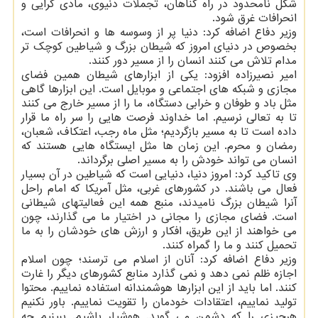
شکل نامحدود در راه گناهان، تجملات دنیوی، مادی گرایی و
انحرافات غرق شود.
وزیر دفاع اضافه کرد: دنیا پر از وسوسه ها و انحرافات است،
بخصوص در دنیای امروز که شیطان بزرگ و شیاطین کوچک تر
مدام تلاش می کنند انسان را از مسیر دور کنند.
امیر نصیرزاده افزود: یکی از ابزارهای شیطان همین فضای
مجازی و شبکه های اجتماعی و موبایل است. این ابزارها گاهی
مثل باد و طوفان و خرابی دستگاه، ما را از مسیر خارج می کنند
تا به تعالی نرسیم. اما خداوند فرصت هایی را سر راه ما قرار
داده است تا به مسیر بازگردیم؛ مثل ماه رجب، اعتکاف، شعبان،
رمضان و محرم. این زمان ها مثل ایستگاه هایی هستند که
انسان می تواند خودش را به مسیر اصلی برگرداند.
وی تاکید کرد: امروز دنیا، دنیایی است که شیاطین در آن بسیار
فعال می باشند. در کشورهای غربی، مثل آمریکا که امام راحل
آنرا شیطان بزرگ نامیدند، منبع همه این فعالیتهای شیطانی
است. فضای مجازی را مجانی در اختیار ما می گذارند، چون
می خواهند از این طریق، افکار و ارزش های خودشان را به ما
تحمیل کنند و ما را گمراه کنند.
وزیر دفاع اضافه کرد: آنان از اسلام می ترسند؛ چون اسلام
اجازه ظلم نمی دهد و نمی گذارد منابع کشورهای دیگر را غارت
کنند. اما باید از این ابزارها هوشمندانه استفاده نماییم. محتوا
تولید نماییم، اعتقادات خودمان را تقویت نماییم. باور نکنیم
هرچیزی را که دشمن می گوید. هوشیار باشیم. ببینیم چه