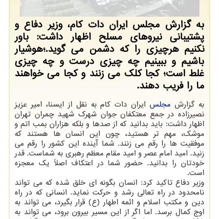
به گزارش مجلس ایران دات کام، وزیر دفاع و
پشتیبانی نیروهای مسلح اظهار داشت: باور
نکنیم هرچیزی را که دشمن می گوید.؛هوشیار
باشیم و ببینیم چه چیزی درست و چه چیزی
غلط است؛ کجا کلک می زنند و کجا می خواهند
ما را فریب دهند.
به گزارش
مجلس
ایران دات کام به نقل از ایسنا، امیر عزیز
نصیرزاده در جمع معتکفان جوان شهرک شهید چمران تهران
اظهار داشت: باید بدانید که از صدها و بلکه هزاران بمب اتم و
موشک، مهم تر هستید، چون این انسان ها هستند که
موفقیت ها را رقم می زنند. شما آینده این کشور را رقم می
زنید. امید امام عصر و امید مقام معظم رهبری به شماست. قدر
خودتان را بدانید. حضور شما در اعتکاف اصلاً یک معجزه
است.
وزیر دفاع تاکید کرد: انسان بگونه ای خلق شده که می تواند
نامحدود در راه تعالی رشد و حرکت نماید. انسانی که در راه
دین و مکتب اسلام و ائمه اطهار (ع) قرار بگیرد، می تواند به
اوج کمال برسد. اما اگر از این مسیر بیرون برود، می تواند به