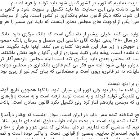
یت نماییم که تورم در کشور کنترل شود باید تولید را فربه نماییم.
هایی داشت ولی این حمایت ها باید تکمیل و تقویت شود و گاهی مو
ن شود. نکته دیگر قانون نظام بانکداری در کشور است. یکی از سرچش
صی! یکی از اولویت های مجلس بعدی اینست که باید این مسیر را هر چ
ید می کنند خیلی بیشتر از نقدینگی است که بانک مرکزی دارد. بانک
اشرافی ندارد، رها شده است. البته از دوره دوم خرداد در سال ۱۳۸۰ یعنی دولت آقای خاتمی این معضل و سرطان بان
ویش را زیر غبار این شعارها کتمان می کنند. اینها باید بگویند من
ث نشده است. ریشه یابی کنید بسیاری از این آقایان خود نقش داشتند.
است که مجلس بعدی باید پیگیری کند است البته مجلس یازدهم آغاز کر
وارم نهایی شود البته من فکر می کنم قانون بانکداری در مجلس دوازده
یات، نه در قانون، ربوی است و معضلاتی که بیان کنم غیر از ربوی بود
 بر اینها نیست
نفت ما بدتر بود ولی تورم این میزان نبود. بانکها همچون قارچ گوشه 
نی نقدینگی تولید کردند و به سمت تولید نرفته است و به سمت بازارهای
ی که مجلس یازدهم آغاز کرد ولی تکمیل نکرد قانون معادن است. بالاخر
اله باز شود اشاره کنم که ۷ درصد منابع شناخته شده مس دنیا در ایران است. سوال اینست که چقدر درآمد
کشف شده زیاد است. در بحث فلزات ظرفیت فوق العاده ای داریم. مثلا د
معادن در بحث استخراج معاد
 می شوند. ما حداکثر ۵۰۰ متر می توانیم استخراج نماییم. بعضی از قوانین دست و پاگیر بوده است و 