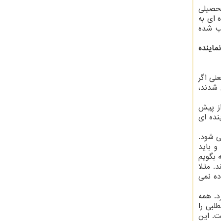
تحصیلی
 ای به
ب شده
ماینده
نی اگر
 شدند،
از پیش
نده ای
ی شود.
 باید
 بگویم
. مثلا
ده نمی
د. همه
لبی را
 کشور ۱۱ هزار درصد شده است. این