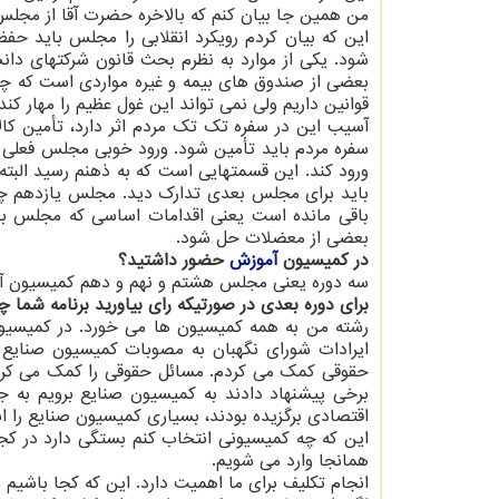
من همین جا بیان کنم که بالاخره حضرت آقا از مجلس 
این که بیان کردم رویکرد انقلابی را مجلس باید حفظ
شود. یکی از موارد به نظرم بحث قانون شرکتهای دانش
بعضی از صندوق های بیمه و غیره مواردی است که چالش
قوانین داریم ولی نمی تواند این غول عظیم را مهار کند.
سفره مردم باید تأمین شود. ورود خوبی مجلس فعلی د
ورود کند. این قسمتهایی است که به ذهنم رسید البته 
باقی مانده است یعنی اقدامات اساسی که مجلس بعدی 
بعضی از معضلات حل شود.
در کمیسیون
آموزش
حضور داشتید؟
سه دوره یعنی مجلس هشتم و نهم و دهم کمیسیون آم
برای دوره بعدی در صورتیکه رای بیاورید برنامه شما
رشته من به همه کمیسیون ها می خورد. در کمیسیون
ایرادات شورای نگهبان به مصوبات کمیسیون صنای
حقوقی کمک می کردم. مسائل حقوقی را کمک می کردم 
برخی پیشنهاد دادند به کمیسیون صنایع برویم به جه
اقتصادی برگزیده بودند، بسیاری کمیسیون صنایع را 
این که چه کمیسیونی انتخاب کنم بستگی دارد در کجا ب
همانجا وارد می شویم.
انجام تکلیف برای ما اهمیت دارد. این که کجا باشیم 