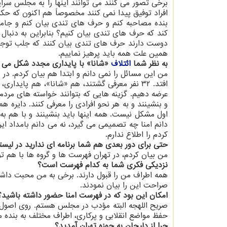
برخی تصور می کنند می توانند اینها را به مجلس سرا
افراد توفیق پیدا نمی کنند مخصوصاً هم اکنون که حکم
بنده مصاحبه کنم و حرف های تندی بیان کنم و جامعه
کند که حرف های تندی بیان کنیم؟ بنابراین به دنبا
دوست دارند حرف های تندی بیان کنند که جلب توجه نم
همین علت همه باید پرهیز نماییم.
به نظر شما
ائتلاف
«شانا» با پایداری مجدد شکل می گ
من این مسائل را نمی دانم و ابتدا هم بیان کردم. در 
افتد. ۳۲ نفر معرفی گشتند، هم «شانا»، هم پایدا
عرضه دهیم. گزینه هایی که بتوانند خواسته های مرد
اول مشکل نیست. همه اینها باید بنشینند و با هم 
دانم امنا چه تصمیمی می گیرد، نه می دانم بامداد ای
کردم را اطلاع ندارم.
حتی برای دور بعدی هم شما برنامه ای ندارید در لیس
من بیان کردم، در تهران فهرست ها و گروه ها با هم تو
نزدیکی فکری شما به کدام فهرست است؟
همه اطراف من را قبول دارند. برخی به من محبت داشت
صراحت این را بیان نمودند.
امکان این بود که در فهرست امنا حضور داشته باشید؟
صریح اللهجه البته مؤدب در مجلس هستم. روی اصول 
حفظ مواضع انقلابی و پرکاری، اطراف مختلف به بنده 
چرا از دلیجان به حوزه تهران آمدید؟