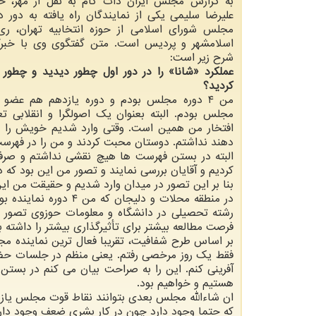
به گزارش مجلس ایران دات کام به نقل از مهر، ح
علیرضا سلیمی یکی از نمایندگان راه یافته به دور 
مجلس شورای اسلامی از حوزه انتخابیه تهران، ری،
اسلامشهر و پردیس است. متن گفتگوی وی با خبرگز
شرح زیر است:
عملکرد «شانا» را در دور اول چطور دیدید و چطور
کردید؟
من ۴ دوره مجلس بودم و دوره یازدهم هم عضو
مجلس بودم. البته بعنوان یک اصولگرا و انقلابی 
افتخار من همین است. وقتی وارد شدیم خویش را ع
دهند نداشتم. دوستان محبت کردند و من را در فهرست 
البته در بستن فهرست ها هیچ نقشی نداشتم و صرف
کردیم و آقایان بررسی نمایند و تصور من این بود ک
بنا بر این تصور در میدان وارد شدیم و حقیقت من این
در منطقه محلات و دلی
رشته تحصیلی در دانشگاه و معلومات حوزوی تصور دا
فرصت مطالعه بیشتر برای تأثیرگذاری بیشتر را داشته ب
بر اساس طرح شفافیت، تقریبا فعال ترین نماینده م
فقط یک روز مرخصی رفتم. یعنی منظم در جلسات حضور
آفرینی کنم. این را به صراحت بیان می کنم در بستن
هستیم و خواهیم بود.
ان شاءالله مجلس بعدی بتوانند نقاط قوت مجلس یازده
که حتما وجود دارد چون در کار بشری ضعف وجود دار