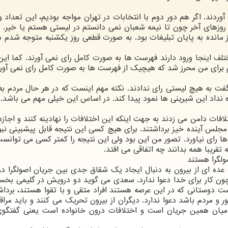
ردند. اگر هم دور دوم با انتخابات در تهران مواجه بودیم، این تعداد وا
ر می کنم تقریبا روزهای آخر چون تا نیمه شعبان نمی دانستم در لیستی هستم یا خیر.
وز مانده به پایان تبلیغات بود. به صورت قطعی روز یکشنبه متوجه شدم 
لف اینجا ورود دارند فهرست ها به صورت کامل رای نمی آورند. کما این 
 برای من محرز شد که هیچیک از فهرست ها به صورت کامل رای نمی آورن
فت به هیچ لیستی رای ندادند. نکته مهم اینست که در هر حال مردم به
ه نداد این شیرینی ها نمود پیدا کند. در اساس این خیلی مهم می باشد.
لافات دامن می زدند به جهت اینکه این اختلافات را نهادینه کنند و اجازه
مجلس آینده خیز برداشتند. برای هیچ کسی این نتیجه قابل پیشبینی نبو
 رای نیاورد. تصور من این بود ولی این نتیجه را کمتر کسی می توان
قریبا همه بدانند چه اتفاقی می افتد.
ولگرا هستند
عده ای از بیرون به دنبال ایجاد یک شقاق جدی بین جریان اصولگرا در
چون کار برای خدا دعوا ندارد. سعدی می گوید دو درویش در گلیمی بخسب
ت دوستانی که در این عرصه هستند افراد متقی و با تقوا هستند، برد
 و مردم باشد دعوا ندارد. دیگران از بیرون تحریک می کنند و باید مراق
در میان همین جریان است و اختلافات درون خانواده است یعنی گفتگو