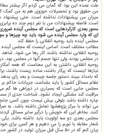
علت عمده این بود که گمان می کردم اگر بیشتر مطال
من حقوق بود و تحصیلات حوزوی هم به من کمک کرد
میزان من پیشنهادات نداشته است. حتی پیشنهاد 
است. فاصله پیشنهادات من با نفر دوم چند ده برابری است یعنی اگر پیشنها
محور بعدی کارکردهایی است که مجلس آینده ضروری ا
ای که وارد مجلس آینده می شود باید چه چیزها و موض
مجلس آینده باید روحیه انقلابی را حفظ کند
مطالب مختلف است. اساس اینست که مجلس آینده باید ر
روحیه انقلابی نداشته باشند کار رها می شود. شاه
در مجلس بودند ولی تنها جسم آنها در مجلس بود. در 
روحیه انقلابی داشتن به این معناست که همه امکان 
نیازها اینست که پرکار باشند، ساده زیست باشند، برا
که بامداد ببیند دستور جلسه چیست و بعد رای بدهد و 
نظام مسائل کشور را باید بشناسد، جریانات حاکم بر
مجلس جایی است که بسیاری در دوراهی ها گم می 
مراقبت کند مشکلی ایجاد نشود. شناخت جدی از مسائل
چاره داشته باشد بلوفی بیش نیست چون کسی جامع 
می تواند با مرکز پژوهشها تعامل داشته باشد. به صرا
کنند. بخاطر این که خویش را درگیر سایر مسائل کردن
مجلس بعدی دو سه اولویت باید داشته باشد. یکی ا
شعار مقابله با تورم را می دهیم و هر کسی برای خو