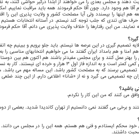
یت دهند و مجلس بعدی را می خواهند از ابتدا درگیر حواشی کنند، به نظ
 آقا هم وجود دارد. چون آقا حکم فرمودند همه باید مراقبت نماییم. امکا
 هم اینها را بپسندد ولی آیا مصلحت کشور و ولایت پذیری این را اق
ل حرف های تندی که جلب توجه کند نیستم. در آستانه انتخابات هستیم 
ایند. من این رفتارها را خلاف ولایت پذیری می دانم. آقا حکم فرمودن
یرد؟
لایه تصمیم گیری در این عرصه ها نیستم. باید جلو برویم و ببینیم چه اتف
ری، هم امنا و هم بامداد ایران گفتند ما می خواهیم انتخابهای مناسبی را ب
م را بهتر عمل کنند و برای مجلس مفیدتر باشند هم اکنون هم بین دوست
و بنشینند و به هر نحو افرادی را معرفی کنند. دایره هم کمی کمتر است و به اندازه فاز اول ۳ هزار و خرده ای ن
به تصمیمی برسند که به مصلحت کشور باشد. این مساله مهم می باشد. 
ران چه تصمیمی می گیرد و نه از «شانا» اطلاعی دارم. از این چند ضلعی ک
تی باشید؟
افق می کنند که من این کار را نکردم.
ند و برخی می گفتند نمی دانستیم از تهران کاندیدا شدید. بعضی از دوس
خود محکم ایستادم و فنی هم هستم. همه این را در مجلس می دانند. 
محبت داشتند.