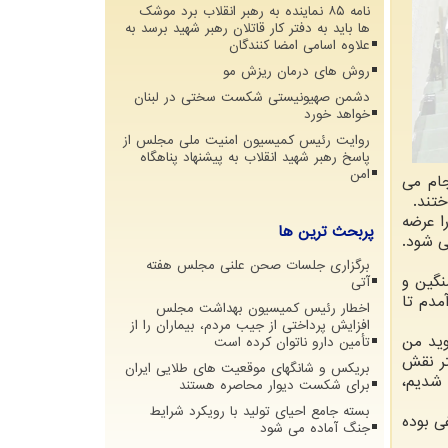
نامه ۸۵ نماینده به رهبر انقلاب برد موشک
ها باید به دفتر کار قاتلان رهبر شهید برسد به
علاوه اسامی امضا کنندگان
روش های درمان ریزش مو
دشمن صهیونیستی شکست سختی در لبنان
خواهد خورد
روایت رئیس کمیسیون امنیت ملی مجلس از
پاسخ رهبر شهید انقلاب به پیشنهاد پناهگاه
امن
جام می
تند.
ا عرضه
پربحث ترین ها
ی شود.
برگزاری جلسات صحن علنی مجلس هفته
 سنگین و
آتی
مدم تا
اخطار رئیس کمیسیون بهداشت مجلس
افزایش پرداختی از جیب مردم، بیماران را از
وید من
تأمین دارو ناتوان کرده است
تر نقش
بریکس و شانگهای موقعیت های طلایی ایران
 شدیم،
برای شکست دیوار محاصره هستند
بسته جامع احیای تولید با رویکرد شرایط
ی بوده
جنگ آماده می شود