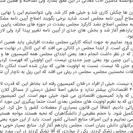
 توانسته ماشین آلات معدنی در این عمق بسازد ولی نساخته و همین س
 ها چکش کاری شد و خیلی هم کار شد. ولی نتوانستیم این را نهایی ن
لاح آیین نامه مجلس است. شاید برخی بگویند اصلاح آیین نامه مشک
امه مجلس اصلاح نشد کارکرد مجلس بشدت در حوزه های مختلف پایین 
دهم آغاز شد و بخش های جدی از آیین نامه تغییر پیدا کرد ولی لازم
ود.
لس ورود نماییم به جهت اینکه کارایی مجلس بشدت افزایش یابد همین ا
 گری است. از ابتدا مجلس در کانالی می افتد که این کانال در نهایت 
ی که در نظر داشت انجام دهد یعنی ابتدای مجلس همه کمیسیون ها 
این چنین بود یعنی چیز جدیدی نیست. این اولویتی که فهرست کردن
مجلس وقتی فهرست می نماییم نمره ۲۰ و حتی ۱۸ و حتی ۱۵ نیست. نسبت به اولویت هایی که بیان شده است امکا
حظات نخستین مجلس، مجلس در ریلی می افتد که این ریل به ناچار آن نت
یست. خیلی از افراد در فلان کمیسیون رفته اند بخاطر این که قدرت لا
سی که وارد کمیسیون اقتصادی می شود خیلی مهم است. این کمیسیون
اردی که به نظرم اولویت های مجلس بعدی است حتما پیگیری این مورد ا
تی دادیم. اتفاقاً این قانون بسیاری از معضلات کشور را حل کرد. این
 تکمیل شود. با حجم عظیمی از دانشگاهیان که نخبه هستند مواجه هستیم.
 می نماییم و این اسراف منابع انسانی کشور است. باید از این حوزه یعنی 
کتهای دانش بنیان است. مجلس یازدهم آغاز کرد. منابع بسیار خوبی ه
ون مجلس تشکر کردند. یکی از مواردی که آقا تشکر کردند در این مورد بود