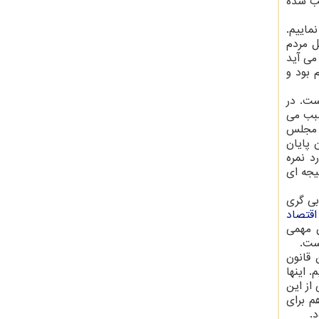
بب شده
ماییم.
ل مردم
می آید
 بود و
ست. در
سبب می
و مجلس
 پایان
ن دارد نمره
یجه ای
بی گری
اقتصاد
 مهمی
ست.
 قانون
 اینها
از این
م برای
.