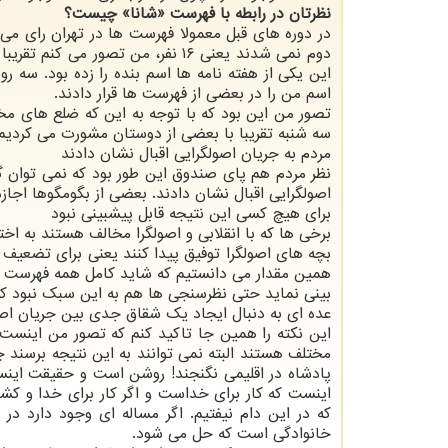
نظرتان در رابطه با فهرست «شانا» چیست؟
در دوره های قبل معمولا فهرست ها در تهران رای می آو
دوم نمی شدند یعنی ۱۶ نفر، من تصو
این یکی از هفته نامه ها اسم بنده را زده بود. سه ر
اسم من را در بعضی از فهرست ها قرار دادند.
تصور من این بود که با توجه به این که ضلع های مخت
سه شنبه تقریبا با بعضی از دوستان مشورت می کردیم
مردم به جریان اصولگرایی اقبال نشان دادند
نظر مردم هم پای صندوق این طور بود که نمی توان گ
اصولگرایی اقبال نشان دادند. بعضی از بگومگوها اجاز
برای هیچ کسی این نتیجه قابل پیشبینی نبود
برخی ها که با انقلابی و اصولگرا مخالف هستند به اخت
بچه های اصولگرا توفیق پیدا کنند یعنی برای تضعیف 
همین مقدار می دانستیم که شاید کامل همه فهرست ها
بینی نماید حتی نظرسنجی ها هم به این سبک نبود که ت
عده ای به دنبال ایجاد یک شقاق جدی بین جریان اص
این نکته را همین جا تاکید کنم که تصور من اینست 
مختلف هستند البته نمی توانند به این نتیجه برسند 
پادشاه در اقلیمی نگنجند! روشن است و حقیقت اینس
اینست که کار برای خداست و اگر کار برای خدا و کشور
که در این دام نیفتیم. اگر مساله ای وجود دارد 
خانوادگی است که حل می شود.