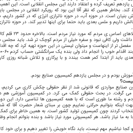
یازدهم تعریف کرده و اعتقاد دارند این مجلس انقلابی است. این اهمیت
 کند. بخاطر همین که نظر آقا این بود که رویکرد انقلابی در مجلس با
 بنیان است. در حوزه آب، در حوزه ناترازی انرژی که در کشور داریم، د
 داریم و ملس بعدی باید حتما برای اینها تدبیر کند. در حوزه ناترازی
آسیب این در سفره تک تک مردم اثر دارد، تأمین کالاهای اساس ی
اشت ولی کافی نبود و سفره خیلی از مردم کوچک تر شد. باید مجلس در
مفصل تر از اینهاست و میتوان لیستی در این حوزه تهیه کرد که چه اقدام
باید از ابتدا کمر همت ببندد و با پرکاری و تلاش شبانه روزی کار 
وزش بودم و در مجلس یازدهم کمیسیون صنایع بودم.
 چیست؟
 صنایع مواردی که قانونی شد از نظر حقوقی چکش کاری می کردیم، 
ع می گرفت. در بحث حقوقی کمک می کرد. در کمیسیون آموزشی هم د
و رشته ما طوری است که با همه کمیسیون ها تناسبی دارد. این دوره
ت اینکه بتوانیم حرکتی نماییم چون بر مبنای شعار حضرت آقا که شعا
انتخاب کردند چون کمیسیون تولید کشور است. به همین خاطر برای کمک 
ه ما نیاز باشد. هر کمیسیونی مورد نیاز باشد و بنده بتوانم انجام وظی
و کجا نباشیم مهم نیست، باید نگاه خویش را تغییر دهیم و برای خود کار 