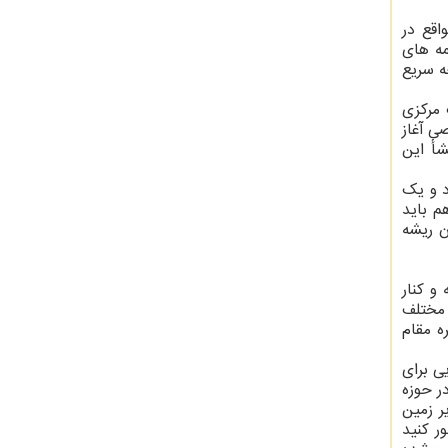
اقع در
مه های
ه سریع
 مرکزی
ک خصوصی آغاز
شأ این
د و یک
م باید
ن ریشه
و کنار
 مختلف
ه مقام
زایی برای
ر حوزه
ن با مشکل مواجه هستیم که ماشین آلات نداریم. در دنیا معادنی که عمق هزار و هزار و ۵۰۰ زیر زمین
تصور کنید