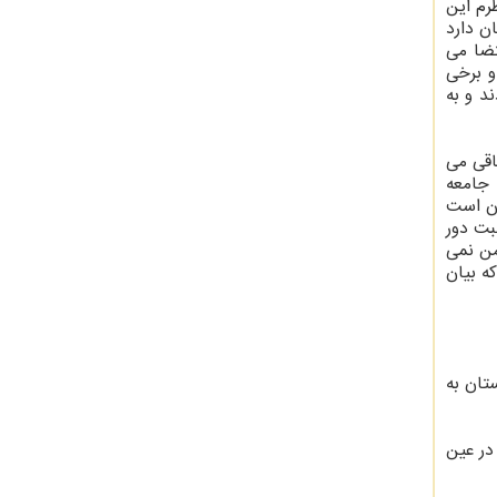
رم این
ن دارد
تضا می
و برخی
د و به
اقی می
ه جامعه
ان است
یستند. کار به نسبت دور
من نمی
ه بیان
تان به
در عین