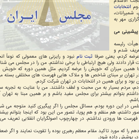
جت الاسلام
دوم
انتخابات
 شمیرانات،
اری مهر به
 پیشبینی می
 هیأت رئیسه
تعریف شدم و
رضه کردم، یعنی صرفا
ثبت نام
نبود و رایزنی های معمولی که نوعاً ان
قرار دادند ولی هیچ ارتباطی با برخی نداشتم. من را در مجلس می شناخ
ا همین میزان که خویش را عرضه کردیم. مثل همین دوره که خویش ر
ه در تهران بر مبنای شاخص ها و ملاک هایی فهرست های مختلفی بسته م
 بود و برای همین در انتخابات در تهران شرکت کردم.
جان که من ۴ دوره نماینده بودم، مردم بسیار به من محبت و لطف داشتند. من با عنایت به تجربه
شتم بتوانم بیشتر برای مجلس مفید باشم و بر همین مبنا به تهران آ
اشم.
جلس در این دوره بودم. مسائل مجلس را اگر پیگیری کنید متوجه می ش
 داشتم، هم منظم و هم پویا، تصور من این بود که اینجا بتوانم بیش
 فهرست ها ورودی نداشتم. در چهارچوب اصولگرایان انقلابی تعریف می
م را که مورد تاکید مقام معظم رهبری بوده را تقویت نمایند و اگر ضعف
د، پوشش داده شود.