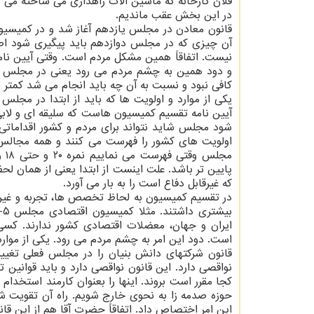
فلان کارخانه که ماشین آلات راهداری می ساخته می
در این بخش عقب ماندیم.
قانون معادن در مجلس یازدهم آغاز شد و در کمیسیون
آن چیزی که در مجلس دوازدهم باید پیگیری شود اص
نیست. اتفاقاً همین مشکل مردم است. وقتی آیین ن
و دود همین به چشم مردم می رود یعنی در مجلس یاز
کافی نبود و نسبت به آن چه باید انجام می شد کمتر ب
یکی از موارد و اولویت ها که باید از ابتدا در مج
آیین نامه تقسیم کمیسیون هاست که سلیقه ای و لابی
شود مجلس شاید نتواند برای مردم و کشور اقدامات
اولویت های کشور را فهرست می کنند و همه مجالس 
پایین تر باشد. علت اینست از ابتدا یعنی از همان ل
که غیرقابل دفاع است را به بار می آورد.
در تقسیم کمیسیون به لحاظ تخصص ها، تجربه و غیره ن
بیشتری داشتند. مثلا کمیسیون اقتصادی مجلس ۵-۴ اقتصاددان بیشتر ندارد و مابقی اصلاً تحلیل درستی از مسائل کلان
ایران و جهان، معضلات اقتصادی کشور ندارند. ک
است. دود این امر به چشم مردم می رود. یکی از مو
قانون شرکتهای دانش بنیان را در مجلس فعلی تغییرا
نواقصی دارد. این قانون نواقصی دارد و باید قوانین
کجا مقرر است بروند. اینها را بعنوان کارمند استخدام
حوزه صدمه زا به نحوی خارج شویم. راه آن تقویت شر
این امر اختصاص داد. اتفاقاً حضرت آقا هم از این قان