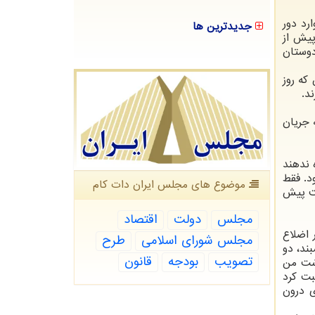
رد دور
جدیدترین ها
 پیش از
دوستان
که روز
د.
 جریان
 ندهند
د. فقط
موضوع های مجلس ایران دات كام
ست پیش
مجلس
دولت
اقتصاد
 اضلاع
مجلس شورای اسلامی
طرح
ند، دو
تصویب
بودجه
قانون
اشت من
بت کرد
ی درون