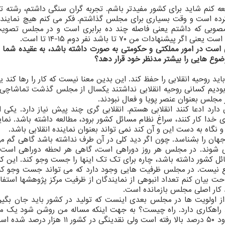
عه کنم شاید برای کشور مفیدتر باشم. تجربه گران سنگی داشتم، رشته 
ه است و وقت بسیاری برای مجلس گذاشتم. فکر می کنم هیچ نماینده
مصوبی که داشتم یعنی فاصله چند ده برابری است و در مجلس تصوی
دات من ۷۰ تا باشد نفر دوم ۱۵-۱۴ تا است.
ست در امور مملکتی و حکومتی به صورت داشته باشد، به عقیده شما ن
وع هایی را بیشتر مدنظر خود قرار دهد؟
وحیه انقلابی را حفظ کند. این بدین معنا نیست که کار را رها کند یع
د بودیم کسانی روحیه انقلابی نداشتند یکسال از مجلس گذشت تماشاچی
مجلس بعنوان عنصر پویا و فعال نبودند.
دارد ادعا کنند انقلابی هستم. انقلابی گری چند پیش نیاز دارد. یکی 
ی خدا کار کنند، سراغ نظام مسائل کشور برود، مطالعه داشته باشد. نمای
نگاه به دست این و آن کند نمی تواند بعنوان نماینده انقلابی باشد.
 جهان را بشناسد. چون اگر دید کلی در آن طرف نداشته باشد گاهی گم م
شوند. در مجلس هر روز دوراهی است، گاهی هر لحظه دوراهی است و
 کشور داشته باشد، چاره برای تک تک اینها را جست وجو کند. این که
نیست. در مجلس ظرفیت هایی وجود دارد که می تواند جست وجو کند
حت بیان کنم تعداد انبوهی از نمایندگان از ظرفیت مرکز پژوهشها استفا
د کار اصلی مجلس بازمانده است.
ز اولویت ها در مجلس بعدی اینست که تولید در کشور باید جان بگیر
د راهکاری دارد. راه چیست؟ به جهت اینکه مساله من روشن شود یک مط
بیان کنم که در ۵۰ سال قبل میزان تولید در کشور حدود ۵۰ درصد بالا رفته است ولی نقدینگی در