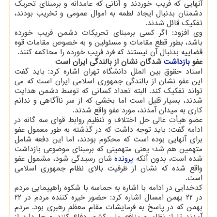
آنهایی که فریب خوردند و آنانی که عامدانه و برمبنای تحریک
دشمنان بدنبال ایجاد لطمه به اموال عمومی و تخریب بودند،
تفکیک قائل شدند.
وی افزود: اگر کسی برمبنای تحریکات دشمن فریب خورده
باشد، بطور قطع مقامات و مسئولین و به خصوص مقامات قوه
قضاییه بدنبال آن نیستند که فرد فریب خورده را محاکمه کنند.
عفو
بازداشت
شدگان
نشان از بالندگی ایران است
استاد حقوق بین الملل دانشگاه تهران اشاره کرد: باید گفت
این عفو نشان از بالندگی جمهوری اسلامی ایران است که می
تواند تفکیک کند. البته تعداد کسانی که توسط دشمن هدایت
شدند، بسیار قلیل است اما بخشی که از سر ناآگاهی و ندانم
کاری به میدان آمدند، مورد عفو واقع شدند.
عضو هیأت عالی حل اختلاف و تنظیم روابط قوای سه گانه در
ادامه گفت: باید توجه داشت که در گذشته به طور معمول عفو
برای آنهایی بوده است که محکوم بودند، اما این دفعه شامل
متهمین هم شد؛ یعنی متهمینی که برمبنای موضوعی بازداشت
شده است، بدون آنکه
پرونده
شان رسیدگی شود، مشمول عفو
واقع شده که نشان از ظرفیت بالای نظام جمهوری اسلامی
است.
کدخدایی در ادامه با اشاره به حماسه با شکوه راهپیمایی مردم
در ۲۲ بهمن امسال اشاره کرد: حضور خیره کننده مردم در ۲۲
بهمن که در پاسخ به فرمایشات مقام معظم رهبری بود. مردم