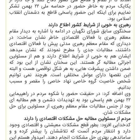
آمدند تا از نظام و منافع ملی کشور دفاع کنند و جا دارد از
یکایک مردم به خاطر حضور در حماسه ملی ۲۲ بهمن تشکر
نماییم برای اینکه این حضور پاسخی قاطع به دشمنان انقلاب
اسلامی بود.
رهبری به خوبی از شرایط کشور اطلاع دارند
سخنگوی سابق شورای نگهبان در ادامه با اشاره به دیدار مقام
معظم رهبری با فعالان اقتصادی خاطر نشان ساخت: در
دیداری که مقام معظم رهبری مدتی پیش با فعالان اقتصادی
داشتند، مطالبات جدی را مطرح نمودند که نشان میدهد
ایشان هم به خوبی از شرایط اطلاع دارند و هم از مسئولین
اجرائی مطالبه گر هستند. این سخنان نشان از این بود که
ضمن داشتن پیشرفت هایی، به هر شکل نواقصی هست و البته
این نقصها دارای عوامل مختلفی است. هرچند نمی توانیم
شخص خاصیت گروه خاصی نهاد خاصی را مقصر و مسبب
بدانیم.
وی اضافه کرد: در حقیقت حضور با شکوه مردم در راهپیمایی
۲۲ بهمن هم پاسخی بود به تهدیدات دشمن و هم مطالبه ای
بود از جنس مطالبات مقام معظم رهبری، از مسئولین برای حل
مشکلات شان.
مردم از مسئولین مطالبه حل مشکلات اقتصادی را دارند
کدخدایی افزود: بطور قطع مشکلات معیشتی و اقتصادی وجود
دارد و انتظار مردم آنست که تلاششان را بیشتر کرده و و
ساماندهی بهتری حل مشکلات انجام دهند. امیدوار هستم این