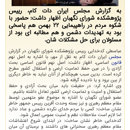
به گزارش مجلس ایران دات کام، رییس
پژوهشکده شورای نگهبان اظهار داشت: حضور با
شکوه مردم در راهپیمایی 22 بهمن هم پاسخی
بود به تهدیدات دشمن و هم مطالبه ای بود از
مسئولان برای حل مشکلات شان.
عباسعلی کدخدایی رییس پژوهشکده شورای نگهبان در گزارش
مجلس
ایران دات کام به نقل از مهر، با اشاره به اصل نهم
قانون
اساسی، اظهار داشت: اصل نهم قانون اساسی بحث
آزادی را در عین حفظ تمامیت ارضی و استقلال کشور مطرح
کرده است. بدین سبب هیچکدام از آنان نباید به خاطر دیگری
از بین برود و یا نادیده گرفته شود.
وی اشاره کرد: در حقیقت باید میان بحث آزادی و حفظ
استقلال و امنیت و تمامیت ارضی کشور تعادل داشته باشیم.
عضو شورای نگهبان با اشاره به موضوع عفو متهمین توسط
مقام معظم رهبری و نیز بسته وحدت آفرین رییس جمهور خاطر
نشان ساخت: کسی با مردم خدای نکرده دشمنی و عناد ندارد
اما لازم است ملاحظات نظم و امنیت عمومی اعمال شود.
کدخدایی خاطر نشان ساخت: در ابتدای شروع اغتشاشات
مقام معظم رهبری سخنرانی های داشتند و برمبنای آن میان