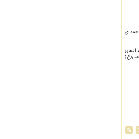
 همه ی
ر راهپیمایی ۲۲ بهمن⁩ ثابت کنند، ادعای
علی(ع)