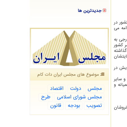
جدیدترین ها
شور در
امه می
رجی به
ر کشور
گذاشته
ایتشان
ایش در
موضوع های مجلس ایران دات كام
و سایر
یانه و
مجلس
دولت
اقتصاد
مجلس شورای اسلامی
طرح
تصویب
بودجه
قانون
اج خروشان