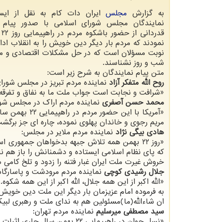
به گزارش
مجلس
ایران دات کام به نقل از ایسن
نمایندگان مجلس شورای اسلامی با صدور پیام
قدر
نمودند که مردم بار دیگر دین خویش را به انقلاب ادا 
نوبت مسؤلان است که در حل مشکلات اقتصادی و م
شب و روز نشناسند.
متن پیام نمایندگان به شرح زیر است:
روح الله متفکر آزاد
نماینده مردم تبریز در مجلس شورا
«شرافت و نجابت است جواب ملت ما به نفاق و تفرقه
محمد حسن آصفری
نماینده مردم اراک در مجلس شور
مریم رجوی و خاندان پهلوی نموده، چاره ای جز برگشت پای ‎میز مذاکره
هادی بیگی نژاد
نماینده مردم ملایر در مجلس:
«روز ۲۲ بهمن همه تلاش جبهه بدخواهان جمهوری 
که پای نظام اسلامی ایستاده و دشمنانش را باز هم ناا
خروش غیرت ملت ایران غبار فتنه را زدود و تلخ کامی 
جلال رشیدی کوچی
نماینده مردم مرودشت و پاسارگاد
«الله اکبر از این همه جلال، ‎الله اکبر از این همه شکوه.
به فرموده امام عزیزمان بار دیگر این ملت دین خویش را به ‎جمهوری اسلامی 
ان شاءالله(ما)مسئولین هم به ندای ملت و رهبری ل
سید مصطفی میرسلیم
نماینده مردم تهران:
«نسل ‎جوان در راهپیمایی ۲۲ بهمن سال جاری اثبات کردند چیزی از پدران و پیشکسوتان انقلاب کم ندارند.»