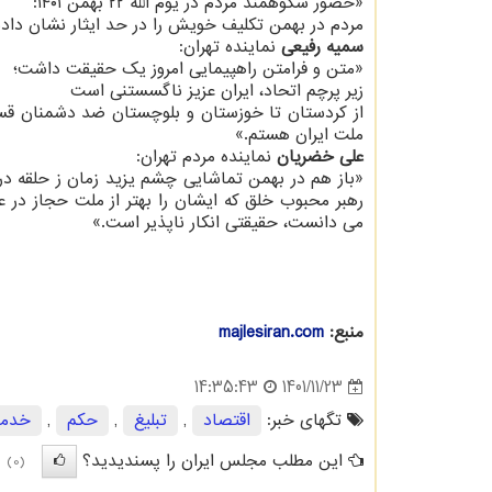
«حضور شکوهمند مردم در یوم الله ۲۲ بهمن ۱۴۰۱:
‏مردم در بهمن⁩ تکلیف خویش را در حد ایثار نشان داد
سمیه رفیعی
نماینده تهران:
«متن و فرامتن راهپیمایی امروز یک حقیقت داشت؛
‏زیر پرچم اتحاد⁩، ایران عزیز ناگسستنی است
‏از کردستان تا خوزستان و بلوچستان ضد دشمنان قسم
ملت ایران هستم.»
علی خضریان
نماینده مردم تهران:
رهبر محبوب خلق که ایشان را بهتر از ملت حجاز در 
می دانست، حقیقتی انکار ناپذیر است.»
منبع:
majlesiran.com
1401/11/23
14:35:43
تگهای خبر:
اقتصاد
,
تبلیغ
,
حكم
,
خدم
این مطلب مجلس ایران را پسندیدید؟
(0)