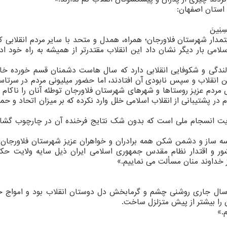
استان اصفهان:
ْسِنِینَ
تمدار شهرستان فلاورجان؛ همراه، همدل و متحد با سایر مردم انقلابی ک
لامی بار دیگر نشان داد این انقلاب مقتدرتر از همیشه به راه خود اد
لندگی و شکوفایی انقلابی دارد که سال هاست دشمنان قسم خورده خا
 انقلاب و سپس نابودی آن افتادند، اما حضور میلیونی مردم در سرتاس
م عزیز روستاها و شهرهای شهرستان فلاورجان توطئه آنان را ناکام 
م در پشتیبانی از انقلاب اسلامی خلل وارد نکرده که بر میزان اتحاد و حم
ویت انسجام ملی است که بدون شک نتایج فرخنده آن در چارچوب گش
سه ساز و دشمن شکن همه برادران و خواهران عزیز شهرستان فلاورجان 
ر و اقتدار نظام مقدس جمهوری اسلامی ایران ذیل سایه ولایت حکم
از خداوند منان مسألت می نماییم.»
م نظیر حضور مردم در یوم الله ۲۲ بهمن سال جاری روشنی چشم و گرمابخش دل دوستان انقلاب بود و امو
 را بیشتر از پیش متزلزل ساخت.
.»