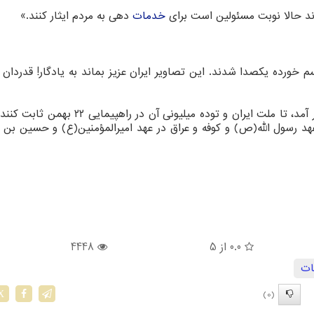
ند حالا نوبت مسئولین⁩ است برای
خدمات
دهی به مردم ایثار کنند.»
 خورده یکصدا شدند. این تصاویر ایران عزیز بماند به یادگار! قدردان
‏«باز هم در بهمن تماشایی⁩ چشم یزید زمان ز حلقه در آمد، تا ملت ایران⁩ و توده میلیونی آن د
عهد رسول الله(ص) و کوفه و عراق در عهد امیرالمؤمنین(ع) و حسین بن 
0.0
از 5
4448
ات
(0)
X