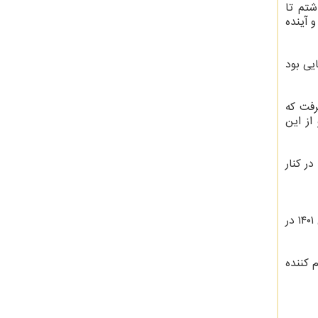
داشتم تا
 آینده
یی بود
رفت که
از این
ر کنار
‏بر اساس گزارشهای واصله به ستاد مرکزی دهه فجر انقلاب اسلامی، حضور گسترده و حماسی مردم ایران در راهپیمایی ۲۲بهمن ۱۴۰۱ در
 کننده