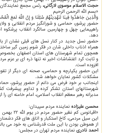
حجت الاسلام موسوی لارگانی،
رئس مجمع نمایندگان 
«بسم الله الرحمن الرحیم
وَالَّذِینَ جَاهَدُوا فِینَا لَنَهْدِیَنَّهُمْ سُبُلَنَا وَ إِنَّ اللَّهَ لَمَعَ الْمُح
حضور پرشور، حماسی و شورانگیز مردم انقلابی و ولای
راهپیمایی چهل و چهارمین سالگرد انقلاب پرشکوه اس
دهد.
حضور نسل جدید در کنار نسل های قبلی نشان از با
همراه اذناب داخلی شان در فکر شوم زمین گیر ساختن
همچون تمام شهرستان های استان اصفهان بخصوص مرد
و ثابت کرد اغتشاشات اخیر نه تنها ذره ای بر عزم مرد
افزوده است.
این حضور یکپارچه و حماسی، صحنه ای دیگر از تق
مشکلات کشور نمایان خواهد شد.
️اینجانب بر خود فرض می دانم از حضور پرشور، حما
شهرستانهای استان تشکر کرده و تداوم پیشرفت کشو
مدبرانه رهبر معظم انقلاب اسلامی، امام خامنه ای را 
محسن علیزاده
نماینده مردم سپیدان:
«اقیانوس ک
این سیل مردمی، کاخ استکبار و اتاق های فکر دشمنان
‏از هموطن بودن با این ملت قدرشناس به خود می بالم
احمد نادری
نماینده مردم تهران در مجلس: