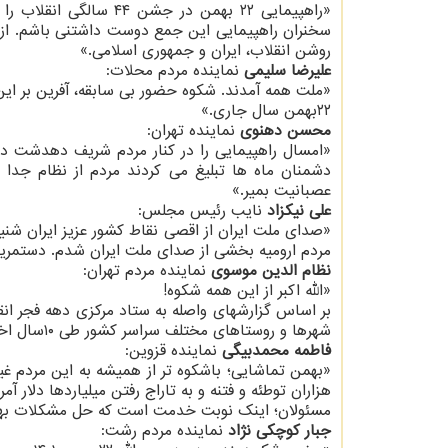
«راهپیمایی ۲۲ بهمن در 
سخنران راهپیمایی این جمع دوست داشتنی باشم. از د
روشن انقلاب، ایران و جمهوری اسلامی.»
علیرضا سلیمی
نماینده مردم محلات:
«ملت⁩ همه آمدند. شکوه حضور بی سابقه، آفرین بر ای
۲۲بهمن سال جاری.»
محسن دهنوی
نماینده تهران:
«امسال راهپیمایی را در کنار مردم شریف دهدشت در
دشمنان ماه ها تبلیغ می کردند مردم از نظام جدا 
عصبانیت بمیر.»
علی نیکزاد
نایب رئیس مجلس:
«صدای ملت ایران⁩ از اقصی نقاط کشور عزیز ایران شن
مردم ارومیه بخشی از صدای ملت ایران شدم. دستمریزا
نظام الدین موسوی
نماینده مردم تهران:
«الله اکبر از این همه شکوه!
شهرها و روستاهای مختلف سراسر کشور طی ۱۰سال اخیر بی نظیر بوده است. این عشق خدایی است.»
فاطمه محمدبیگی
نماینده قزوین:
«بهمن تماشایی⁩؛ باشکوه تر از همیشه به این مردم غ
هزاران توطئه و فتنه و به تاراج رفتن میلیاردها دلار 
‏مسئولان؛ اینک نوبت خدمت است که حل مشکلات بهت
جبار کوچکی نژاد
نماینده مردم رشت: