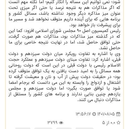
شود؛ نمی توانیم این مساله را انکار کنیم؛ اما نکته مهم آنست
که اگر مذاکرات هم به نتیجه نرسد یا حتی اگر میزی تحت
عنوان میز مذاکره دیگر وجود نداشته باشد، مسائل کشور و
برنامه هایی که برای آینده داریم متوقف نخواهد شد و مسیر ما
برای پیشرفت باز خواهد بود.
رئیس کمیسیون اصل ۹۰ مجلس شورای اسلامی افزود: کما این
که در گذشته میز مذاکرات بود، مذاکرات هم صورت گرفت،
حتی توافق حاصل شد، اما در نهایت نتیجه خاصی برای ما
حاصل نشد.
وی با اشاره به تفاوت رویکرد میان دولت سیزدهم و دولت
قبلی، اشاره کرد: تفاوت مبنای دولت سیزدهم و عملکرد حجت
الاسلام رئیسی با دولت قبلی در این است که دولت روحانی
همه مسائل را به امید دست یافتن به یک توافق متوقف کرده
بود؛ در حقیقت دولت پیش از آب و نان و معیشت گرفته تا
اشتغال و ازدواج را وابسته به این می دانست که برجام امضا
شود یا توافق صورت بگیرد؛ اما دولت سیزدهم و مجلس
یازدهم چنین بنایی ندارند و برنامه های کشور را مستقل از
مذاکرات دنبال می کنند.
1401/08/05
13:56:17
0.0
از 5
3799