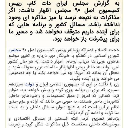
به گزارش مجلس ایران دات کام، رییس
کمیسیون اصل 90 مجلس اظهار داشت: اگر
مذاکرات به نتیجه نرسد یا میز مذاکره ای وجود
نداشته باشد، مسائل کشور و برنامه هایی که
برای آینده داریم متوقف نخواهد شد و مسیر ما
برای پیشرفت باز خواهد بود.
حجت الاسلام نصرالله پژمانفر رییس کمیسیون اصل ۹۰
مجلس
شورای اسلامی در گفتگو با خبرنگار مهر، درباره ی تغییر موضع
ظاهری غربی ها درباب برجام، اظهار داشت: به هر حال کشور
نمی تواند به خاطر برخی اظهارنظر مقامات غربی متوقف شود و
معطل آن بماند که آمریکا چه می خواهد بکند یا چه تصمیمی
می خواهد برای آینده بگیرد.
وی با تأکید بر این که جمهوری اسلامی ایران و
دولت
سیزدهم
مسیری که برای آن برنامه ریزی کرده را پیش خواهد برد، عنوان
کرد: کسانی که امروز از عمق تصمیمات و راهبردهای داخلی
کشورمان باخبر هستند، به خوبی می دانند که اراده و عزم جدی
نظام بر این است که به هیچ عنوان مسائل داخلی را به نتیجه
مذاکرات و ادامه آن گره نزنند.
پژمانفر تصریح کرد: البته قسمتی از مسائل اقتصادی و
موضوعات داخلی ممکنست ذیل مذاکرات شکل گیرد و تعریف