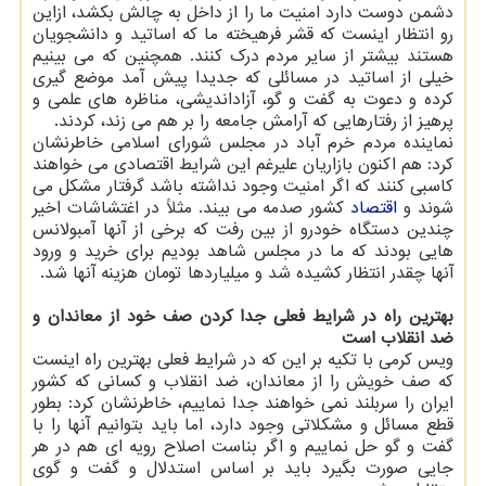
دشمن دوست دارد امنیت ما را از داخل به چالش بکشد، ازاین
رو انتظار اینست که قشر فرهیخته ما که اساتید و دانشجویان
هستند بیشتر از سایر مردم درک کنند. همچنین که می بینیم
خیلی از اساتید در مسائلی که جدیدا پیش آمد موضع گیری
کرده و دعوت به گفت و گو، آزاداندیشی، مناظره های علمی و
پرهیز از رفتارهایی که آرامش جامعه را بر هم می زند، کردند.
نماینده مردم خرم آباد در مجلس شورای اسلامی خاطرنشان
کرد: هم اکنون بازاریان علیرغم این شرایط اقتصادی می خواهند
کاسبی کنند که اگر امنیت وجود نداشته باشد گرفتار مشکل می
شوند و
اقتصاد
کشور صدمه می بیند. مثلاً در اغتشاشات اخیر
چندین دستگاه خودرو از بین رفت که برخی از آنها آمبولانس
هایی بودند که ما در مجلس شاهد بودیم برای خرید و ورود
آنها چقدر انتظار کشیده شد و میلیاردها تومان هزینه آنها شد.
بهترین راه در شرایط فعلی جدا کردن صف خود از معاندان و
ضد انقلاب است
ویس کرمی با تکیه بر این که در شرایط فعلی بهترین راه اینست
که صف خویش را از معاندان، ضد انقلاب و کسانی که کشور
ایران را سربلند نمی خواهند جدا نماییم، خاطرنشان کرد: بطور
قطع مسائل و مشکلاتی وجود دارد، اما باید بتوانیم آنها را با
گفت و گو حل نماییم و اگر بناست اصلاح رویه ای هم در هر
جایی صورت بگیرد باید بر اساس استدلال و گفت و گوی