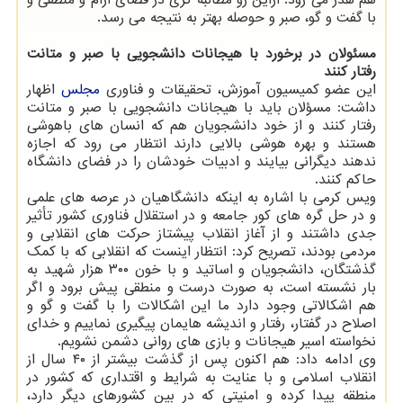
هم هدر می رود. ازاین رو مطالبه گری در فضای آرام و منطقی و
با گفت و گو، صبر و حوصله بهتر به نتیجه می رسد.
مسئولان در برخورد با هیجانات دانشجویی با صبر و متانت
رفتار کنند
این عضو کمیسیون آموزش، تحقیقات و فناوری
مجلس
اظهار
داشت: مسؤلان باید با هیجانات دانشجویی با صبر و متانت
رفتار کنند و از خود دانشجویان هم که انسان های باهوشی
هستند و بهره هوشی بالایی دارند انتظار می رود که اجازه
ندهند دیگرانی بیایند و ادبیات خودشان را در فضای دانشگاه
حاکم کنند.
ویس کرمی با اشاره به اینکه دانشگاهیان در عرصه های علمی
و در حل گره های کور جامعه و در استقلال فناوری کشور تأثیر
جدی داشتند و از آغاز انقلاب پیشتاز حرکت های انقلابی و
مردمی بودند، تصریح کرد: انتظار اینست که انقلابی که با کمک
گذشتگان، دانشجویان و اساتید و با خون ۳۰۰ هزار شهید به
بار نشسته است، به صورت درست و منطقی پیش برود و اگر
هم اشکالاتی وجود دارد ما این اشکالات را با گفت و گو و
اصلاح در گفتار، رفتار و اندیشه هایمان پیگیری نماییم و خدای
نخواسته اسیر هیجانات و بازی های روانی دشمن نشویم.
وی ادامه داد: هم اکنون پس از گذشت بیشتر از ۴۰ سال از
انقلاب اسلامی و با عنایت به شرایط و اقتداری که کشور در
منطقه پیدا کرده و امنیتی که در بین کشورهای دیگر دارد،