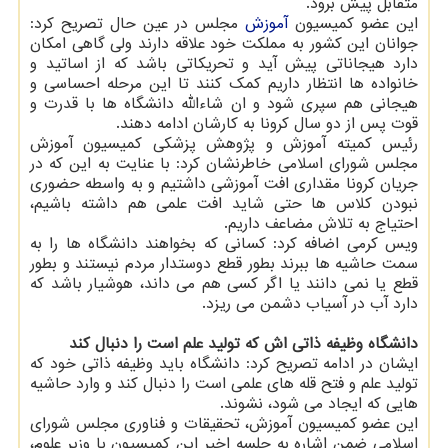
متقابل پیش برود.
این عضو کمیسیون
آموزش
مجلس در عین حال تصریح کرد:
جوانان این کشور به مملکت خود علاقه دارند ولی گاهی امکان
دارد هیجاناتی پیش آید و تحریکاتی باشد که از اساتید و
خانواده ها انتظار داریم کمک کنند تا این مرحله احساسی و
هیجانی هم سپری شود و ان شاءالله دانشگاه ها با قدرت و
قوت پس از دو سال کرونا به کارشان ادامه دهند.
رئیس کمیته آموزش و پژوهش پزشکی کمیسیون آموزش
مجلس شورای اسلامی خاطرنشان کرد: با عنایت به این که در
جریان کرونا مقداری افت آموزشی داشتیم و به واسطه حضوری
نبودن کلاس ها حتی شاید افت علمی هم داشته باشیم،
احتیاج به تلاش مضاعف داریم.
ویس کرمی اضافه کرد: کسانی که بخواهند دانشگاه ها را به
سمت حاشیه ها ببرند بطور قطع دوستدار مردم نیستند و بطور
قطع یا نمی دانند یا اگر کسی هم می داند، هوشیار باشد که
دارد آب در آسیاب دشمن می ریزد.
دانشگاه وظیفه ذاتی اش که تولید علم است را دنبال کند
ایشان در ادامه تصریح کرد: دانشگاه باید وظیفه ذاتی خود که
تولید علم و فتح قله های علمی است را دنبال کند و وارد حاشیه
هایی که ایجاد می شود، نشوند.
این عضو کمیسیون آموزش، تحقیقات و فناوری مجلس شورای
اسلامی ضمن اشاره به جلسه اخیر این کمیسیون با وزیر علوم،