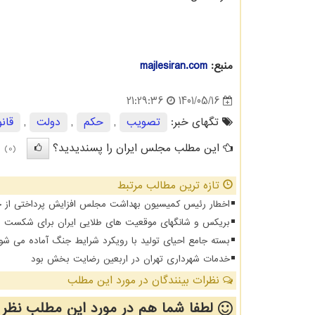
منبع:
majlesiran.com
1401/05/16
21:29:36
تگهای خبر:
تصویب
,
حكم
,
دولت
,
قان
این مطلب مجلس ایران را پسندیدید؟
(0)
تازه ترین مطالب مرتبط
اخطار رئیس کمیسیون بهداشت مجلس افزایش پرداختی از جیب 
بریکس و شانگهای موقعیت های طلایی ایران برای شکست د
بسته جامع احیای تولید با رویکرد شرایط جنگ آماده می شو
خدمات شهرداری تهران در اربعین رضایت بخش بود
نظرات بینندگان در مورد این مطلب
لطفا شما هم
در مورد این مطلب
نظر 