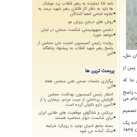
نامه ۸۵ نماینده به رهبر انقلاب برد موشک
ها باید به دفتر کار قاتلان رهبر شهید برسد به
علاوه اسامی امضا کنندگان
روش های درمان ریزش مو
دشمن صهیونیستی شکست سختی در لبنان
خواهد خورد
روایت رئیس کمیسیون امنیت ملی مجلس از
پاسخ رهبر شهید انقلاب به پیشنهاد پناهگاه
امن
ن ملل،
پس از
پربحث ترین ها
 جا که
برگزاری جلسات صحن علنی مجلس هفته
آتی
ک پاسخ
اخطار رئیس کمیسیون بهداشت مجلس
جام می
افزایش پرداختی از جیب مردم، بیماران را از
تأمین دارو ناتوان کرده است
 تصمیم
بریکس و شانگهای موقعیت های طلایی ایران
برای شکست دیوار محاصره هستند
اده یک
بسته جامع احیای تولید با رویکرد شرایط
ن وجود
جنگ آماده می شود