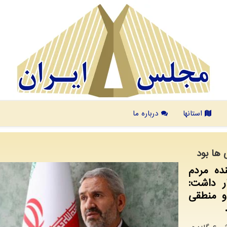
استانها
درباره ما
 ها بود
ده مردم
 داشت:
و منطقی