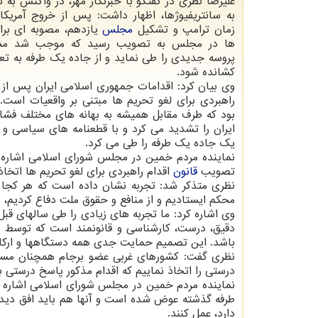
علیرضا نظری در گفتگو با خبرنگار مهر، در واکنش به 
به سانتریفیوژها، اظهار داشت: پس از خروج آمریکا 
زمان ترامپ و تشکیل
مجلس
یازدهم، مصوبه ای برا
ها در مجلس به تصویب رسید که موجب شد مسی
پروسه جدیدی را طی نماید و از جاده یک طرفه به تع
کشانده شود.
وی بیان کرد: اقدامات جمهوری اسلامی ایران پس از 
راهبردی برای لغو تحریم ها مبتنی بر واقعیات است.
بود که طرف مقابل همیشه به بهانه های مختلف فشا
ایران را تشدید می کرد و با قطعنامه های سیاسی و 
یک جاده یک طرفه را طی می کرد.
نماینده مردم خمین در مجلس شورای اسلامی اشاره 
تصویب
قانون
اقدام راهبردی برای لغو تحریم ها ات
نظری متذکر شد: تجربه نشان داده است که هر کجا م
محکم ایستادیم و از منافع و حقوق ملت دفاع کردیم، ب
وی اشاره کرد: ما تجربه های زیادی را طی سالهای قبل
دقیق، درست، کارشناسی و قانونمند است که توسط د
باشد. این تصمیم حمایت جدی همه دستگاهها و ارکان
نظری گفت: کشورهای غربی عضو برجام همچنان مسیر 
درستی را اتخاذ نماییم که اقدام مذکور پاسخ درستی ب
نماینده مردم خمین در مجلس شورای اسلامی اشاره کر
طرفه گذشته عوض شده است و آنها هم باید افق دیدشا
دارد، عمل کنند.