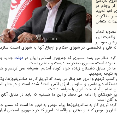
شروع گازدهی
از برجام در
ی لغو تحریم
ر مذاکرات
هدات متقابل
مصوبه اقدام
 واقعیت این
رهای خود بر
نه فنی و تخصصی در شورای حکام و ارجاع آنها به شورای امنیت سازما
کرد: بنظر می رسد مسیری که جمهوری اسلامی ایران در
دولت
جدید و 
خاذ نموده است، مسیری صددرصد درست و منطقی است.
ا در مقابل دشمنان زیاده خواه کوتاه آمدیم، همیشه ضرر کردیم و هر
ه نتیجه رسیدیم.
 کسب کردیم و امروز هم بنظر می رسد که تزریق گاز به سانتریفیوژها، ی
ستگاه دیپلماسی و سازمان انرژی اتمی اتخاذ شده است و در حال ان
 نظام و آحاد ملت ایران را خواهد داشت.
خودشان را ادامه می دهند و این ما هستیم که باید در مقابل آنان
ه آنان است.
د: تزریق گاز به سانتریفیوژها پیام مهمی به غربی ها است که مسیر ج
ن را عوض کنند و مبتنی بر واقعیات امروز که در جمهوری اسلامی ایرا