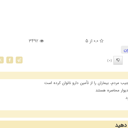
0.0
از 5
3492
ون
(0)
X
مردم، بیماران را از تأمین دارو ناتوان کرده است
یوار محاصره هستند
د
دهید