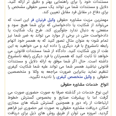
مستندات خود را برای راهنمایی بهتر و دقیق تر ارائه کنید.
دلایل و مستندات شما می تواند یک مسیر حقوقی مشخص را
برای دفاع در مقابل فرد مقابل تعیین کند.
مهمترین مزیت مشاوره حقوقی
وکیل فرنیان فر
این است که
می‌تواند از شکایت یا دادخواستی که برای شما هیچ سود و
منفعتی به دنبال ندارد جلوگیری کند. طرح یک شکایت یا
دادخواست حتی در برخی از موارد می تواند به ضرر شما نیز
تمام شود؛ به عنوان مثال تصور کنید که به همسر خود اتهام
رابطه نامشروع با فرد دیگری را داده اید و می خواهید به این
علت از وی شکایت کنید. دادگاه از شما مستندات قانونی می
خواهد تا ثابت کنید که همسرتان با فرد دیگری رابطه نامشروع
داشته است. حال اگر شما موفق به ارائه دلایل و مستندات
قانونی نباشید همسر شما می تواند علیه شما شکایت کیفری
تنظیم نماید بنابراین ضرورت مراجعه به وکلا و متخصصین
حقوقی و
وکیل متخصص کیفری
را نادیده نگیرید.
انواع خدمات مشاوره حقوقی
این نوع خدمات در گذشته صرفا به صورت حضوری صورت می
گرفت اما با پیشرفت صنایع و بخصوص گسترش خطوط
ارتباطات از راه دور و همچنین گسترش شبکه های مجازی
امکان دریافت مشاوره حقوقی به صورت غیر حضوری نیز فراهم
گردید. امروزه می توان از طریق روش های ذیل برای دریافت