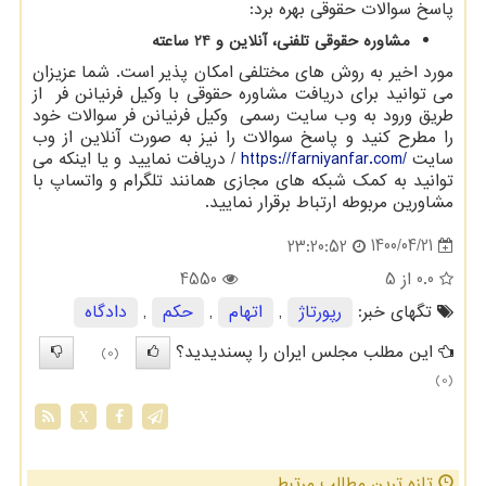
پاسخ سوالات حقوقی بهره برد:
مشاوره حقوقی تلفنی، آنلاین و 24 ساعته
مورد اخیر به روش های مختلفی امکان پذیر است. شما عزیزان
می توانید برای دریافت مشاوره حقوقی با وکیل فرنیانن فر از
طریق ورود به وب سایت رسمی وکیل فرنیانن فر سوالات خود
را مطرح کنید و پاسخ سوالات را نیز به صورت آنلاین از وب
سایت
https://farniyanfar.com/
/ دریافت نمایید و یا اینکه می
توانید به کمک شبکه های مجازی همانند تلگرام و واتساپ با
مشاورین مربوطه ارتباط برقرار نمایید.
1400/04/21
23:20:52
0.0
از 5
4550
تگهای خبر:
رپورتاژ
,
اتهام
,
حكم
,
دادگاه
این مطلب مجلس ایران را پسندیدید؟
(0)
(0)
X
تازه ترین مطالب مرتبط