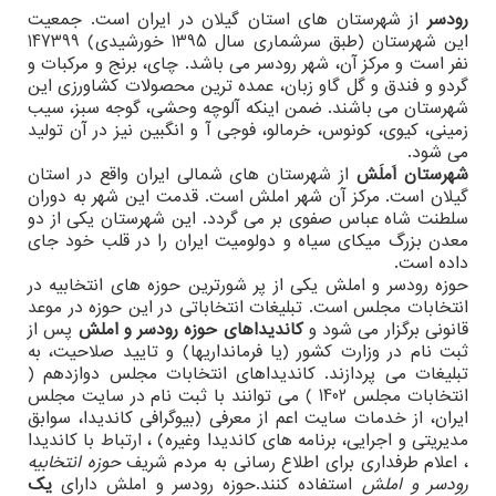
رودسر
از شهرستان های استان گیلان در ایران است. جمعیت
این شهرستان (طبق سرشماری سال 1395 خورشیدی) 147399
نفر است و مرکز آن، شهر رودسر می باشد. چای، برنج و مرکبات و
گردو و فندق و گل گاو زبان، عمده ترین محصولات کشاورزی این
شهرستان می باشند. ضمن اینکه آلوچه وحشی، گوجه سبز، سیب
زمینی، کیوی، کونوس، خرمالو، فوجی آ و انگبین نیز در آن تولید
می شود.
شهرستان اَملَش
از شهرستان های شمالی ایران واقع در استان
گیلان است. مرکز آن شهر املش است. قدمت این شهر به دوران
سلطنت شاه عباس صفوی بر می گردد. این شهرستان یکی از دو
معدن بزرگ میکای سیاه و دولومیت ایران را در قلب خود جای
داده است.
حوزه رودسر و املش یکی از پر شورترین حوزه های انتخابیه در
انتخابات مجلس است. تبلیغات انتخاباتی در این حوزه در موعد
قانونی برگزار می شود و
کاندیداهای حوزه رودسر و املش
پس از
ثبت نام در وزارت کشور (یا فرمانداریها) و تایید صلاحیت، به
تبلیغات می پردازند. کاندیداهای انتخابات مجلس دوازدهم (
انتخابات مجلس 1402 ) می توانند با ثبت نام در سایت مجلس
ایران، از خدمات سایت اعم از معرفی (بیوگرافی کاندیدا، سوابق
مدیریتی و اجرایی، برنامه های کاندیدا وغیره) ، ارتباط با کاندیدا
، اعلام طرفداری برای اطلاع رسانی به مردم شریف
حوزه انتخابیه
رودسر و املش
استفاده کنند.حوزه رودسر و املش دارای
یک