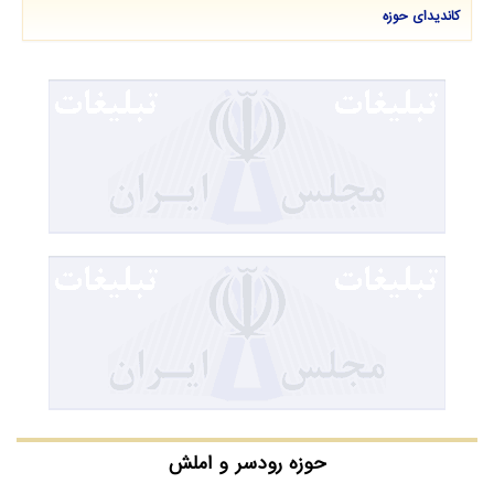
کاندیدای حوزه
حوزه رودسر و املش