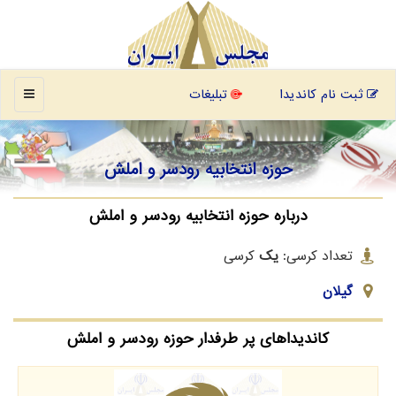
منو
ثبت نام کاندیدا
تبلیغات
حوزه انتخابیه رودسر و املش
درباره حوزه انتخابیه رودسر و املش
تعداد کرسی:
یک
کرسی
گیلان
کاندیداهای پر طرفدار حوزه رودسر و املش