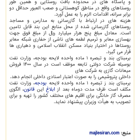
و پاسگاه های در محدوده بافت روستایی و همین طور
روستاهای واقع در مناطق کوهستانی و صعب العبور حداقل دو
برابر سرانه، اقدامات الزم را به عمل آورد.
هزینه های در ارتباط با گازرسانی به مدارس و مساجد
روستاهای گازرسانی شده از محل منابع این بند قابل تامین
است. معادل مبلغ پنج هزار میلیارد ریال از مبلغ فوق جهت
بهسازی معابر و ترمیم لطمه های ناشی از حفاری شبکه معابر
روستاها در اختیار بنیاد مسکن انقلاب اسلامی و دهیاری ها
قرار می گیرد.
برمبنای بند و تبصره ۱ ماده واحده لایحه بودجه، وزارت نفت
بوسیله شرکت دولتی تابعه موظف است در سال ۱۴۰۰ فروش
میعانات گازی به شرکت های
داخلی پتروشیمی را به صورت اعتبار اسنادی داخلی انجام دهد.
برمبنای بند ز تبصره ۱ ماده واحده لایحه
بودجه
، وزارت نفت
مکلف است ظرف مدت دوماه بعد از
ابلاغ
این
قانون
، الگوی
مصرف گاز خانگی برای اقلیم های مختلف کشور را تهیه و برای
تصویب به هیأت وزیران پیشنهاد نماید.
منبع:
majlesiran.com