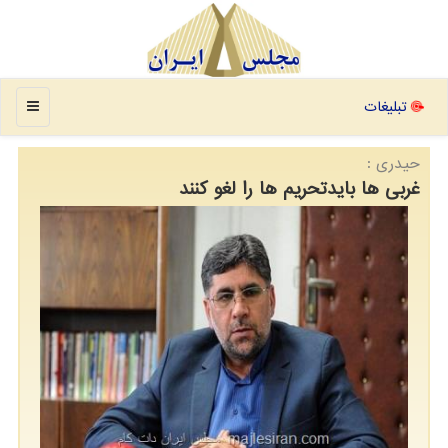
منو
تبلیغات
حیدری :
غربی ها بایدتحریم ها را لغو كنند