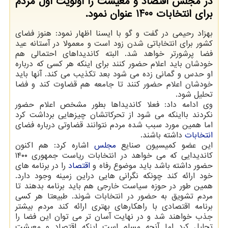
در مجلس اقتصاد و معیشت را اولویت اول مردم
برای انتخابات 1400 عنوان نمود.
بهزاد رحیمی در گفت و گو با ایسنا اظهار نمود: هنوز فضای
کشور برای انتخاباتی شدن زود است و معمولا در آستانه عید
فضا پرشورتر خواهد شد. البته کاندیداهای احتمالی هم
خودشان باید اعلام حضور کنند برای اینکه هر کسی که درباره
او حدس و گمانی زده می شود بعد تکذیب می کند. آنها باید
خودشان اعلام حضور کنند تا جامعه هم قضاوت کند و فضا
تحلیل شود.
وی ادامه داد: فعلا کاندیداها بطور مشخص اعلام حضور
نکردند بااینکه می شود از تحرکاتشان چیزهایی برداشت کرد
اما همین مورد سبب شده مردم نتوانند قضاوتی درباره فضای
انتخابات
داشته باشند.
این عضو کمیسیون صنایع
مجلس
اشاره کرد: هم اکنون
کاندیدایی که می خواهد در انتخابات ریاست جمهوری ۱۴۰۰
حضور داشته باشد باید موضوع رفاه و
اقتصاد
را در برنامه های
خود ارائه کند چونکه نگرانی هایی دراین زمینه وجود دارد.
همین طور در حوزه سیاست خارجی هم باید برنامه بدهند تا
مردم تشویق به حضور در انتخابات شوند. طبیعتا هر کسی
برنامه اقتصادی با راهکارهای بهتری ارائه کند مردم بیشتر
جذب خواهند شد و در نهایت آسان تر می توان این فضا را
تحلیل کرد اما آنچه مسلم است اینکه اقتصاد و معیشت