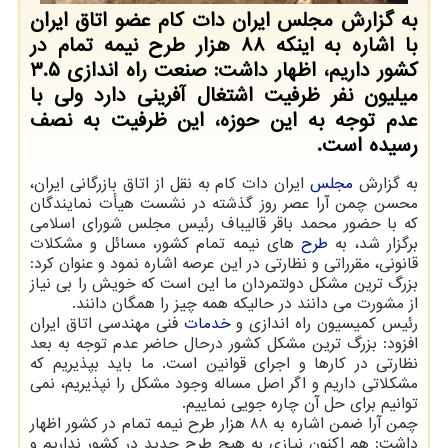
به گزارش مجلس ایران دات کام عضو اتاق ایران
با اشاره به اینکه ۸۸ هزار طرح نیمه تمام در
کشور داریم، اظهار داشت: صنعت راه اندازی ۳.۵
میلیون نفر ظرفیت اشتغال آفرینی دارد ولی با
عدم توجه به این حوزه، این ظرفیت به نصف
رسیده است.
به گزارش
مجلس
ایران دات کام به نقل از اتاق بازرگانی ایران،
محسن چمن آرا عصر روز گذشته در نشست هیأت نمایندگان
که با حضور محمد باقر قالیباف رئیس مجلس شورای اسلامی
برگزار شد، به
طرح
های نیمه تمام کشور، مسائل و مشکلات
قانونی، مقرراتی و نظارتی در این عرصه اشاره نمود و عنوان کرد:
بزرگ ترین مشکل دولتمردان ما این است که خویش را بی نیاز
از مشورت می دانند در حالیکه همه چیز را همگان دانند.
رئیس کمیسیون راه اندازی و
خدمات
فنی مهندسی اتاق ایران
افزود: بزرگ ترین مشکل کشور درحال حاضر عدم توجه به بعد
نظارتی در کارها و اجرای قوانین است. ما باید بپذیریم که
مشکلاتی داریم و اگر اصل مساله وجود مشکل را نپذیریم، نمی
توانیم برای حل آن چاره جویی نماییم.
چمن آرا ضمن اشاره به ۸۸ هزار طرح نیمه تمام در کشور اظهار
داشت: هم اکنون نیازی به هیچ طرح جدید در کشور نداریم و