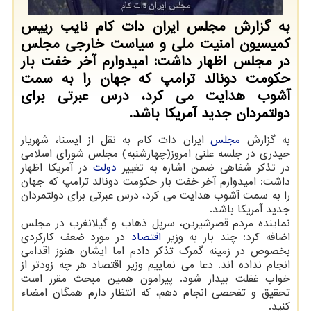
به گزارش مجلس ایران دات کام نایب رییس
کمیسیون امنیت ملی و سیاست خارجی مجلس
در مجلس اظهار داشت: امیدوارم آخر خفت بار
حکومت دونالد ترامپ که جهان را به سمت
آشوب هدایت می کرد، درس عبرتی برای
دولتمردان جدید آمریکا باشد.
به گزارش
مجلس
ایران دات کام به نقل از ایسنا، شهریار
حیدری در جلسه علنی امروز(چهارشنبه) مجلس شورای اسلامی
در تذکر شفاهی ضمن اشاره به تغییر
دولت
در آمریکا اظهار
داشت: امیدوارم آخر خفت بار حکومت دونالد ترامپ که جهان
را به سمت آشوب هدایت می کرد، درس عبرتی برای دولتمردان
جدید آمریکا باشد.
نماینده مردم قصرشیرین، سرپل ذهاب و گیلانغرب در مجلس
اضافه کرد: چند بار به وزیر
اقتصاد
در مورد ضعف کارکردی
بخصوص در زمینه گمرک تذکر دادم اما ایشان هنوز اقدامی
انجام نداده اند. دعا می نماییم وزیر اقتصاد هر چه زودتر از
خواب غفلت بیدار شود. پیرامون همین مبحث مقرر است
تحقیق و تفحصی انجام دهم، که انتظار دارم همگان امضاء
کنید.