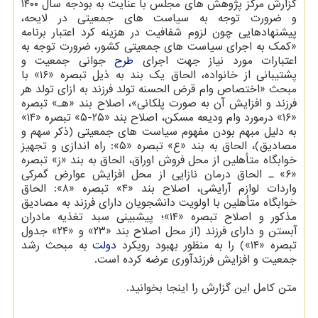
گزارش مرکز پژوهش های مجلس با عنایت به بودجه سال ۱۴۰۰
و ضرورت توجه به سیاست های جمعیتی در لایحه،
پیشنهادهایی چون لزوم شفافیت در هزینه کرد اعتبار برنامه
«کمک به اجرای سیاست های جمعیتی کشور، ضرورت توجه به
اعتبارات مورد نیاز جهت اجرای
طرح
جوانی جمعیت و
پشتیبانی از خانواده، الحاق یک بند به ذیل تبصره «۱۶» با
مبحث «اختصاص وام قرض الحسنه تولد فرزند به ازای تولد هر
فرزند و افزایش آن به صورت پلکانی»، اصلاح بند «هـ» تبصره
«۱۶» درمورد وام ودیعه مسکن، اصلاح بند «۲۵-۵» تبصره «۱۴»
به دلیل مبهم بودن مفهوم سیاست های جمعیتی (ذکر سهم و
مصادیق)، الحاق به بند «ع» تبصره «۵»: راه اندازی و تجهیز
خوابگاه متأهلین از محل فروش اوراق، الحاق به بند «ز» تبصره
«۶» ـ الحاق درمان نازایی از محل افزایش عوارض گمرکی
واردات لوازم آرایشی، اصلاح بند «۴» تبصره «۸»: الحاق
خوابگاه متأهلین با اولویت دانشجویان دارای فرزند به مصادیق
مذکور و اصلاح تبصره «۱۴»؛ پیشبینی سبد تغذیه مادران
آبستن و دارای فرزند (از محل اصلاح بند «۲۳» و «۲۴» جدول
تبصره «۱۴») را به منظور بهبود رویکرد
دولت
به مبحث رشد
جمعیت و افزایش فرزندآوری عرضه کرده است.
متن کامل این گزارش را اینجا بخوانید.