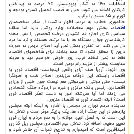
انتخابات ۱۴۰۰ به شکل پوپولیستی ۷۵ درصد به پرداختی
کارکنان اضافه می شود، حتی به قیمت تحمیل کسری بودجه و
تورم بر ۸۵ میلیون ایرانی.
خاندوزی خطاب به مردم، اظهار داشت: از منظر متخصصان
اقتصاد
، بخش مهم معضلات چاره روشن دارد اما سقف
سیاسی کاری اجازه قد کشیدن درخت تخصص را نمی دهد؛
کارشناسان جوان دستگاه ها با ما مرتبط هستند و نزد ما درد
دل می کنند اما تفکری بدش نمی آید اصلاح مهمی به صورت
درون زا محقق نشود تا همه بدانند برای شاخصهای اقتصاد
فقط به یُمن لبخند غرب، روی خوش خواهیم دید و هزینه
مقاومت بیشتر از هزینه رام بودن است.
وی افزود: آری! صف آرای واقعی اینجاست؛ اقتصاد قوی یا
اقتصاد وابسته. این دوگانه مرزبندی اصلاح طلب و اصولگرا
نیست؛ حتی دولتی و غیردولتی هم نیست چون خیلی از وزرای
اقتصادی، رئیس بانک مرکزی و غیره در اردوگاه جنگ اقتصادی
می رزمند اما آیا سررشته امور به دست تفکر اقتصاد قوی
است؟ البته اقتصاد قوی نه اقتصاد منزوی.
نماینده مردم تهران در مجلس با اشاره به اینکه البته مجلس
یازدهم در این جنگ اراده ها، یک بازیگر موثر است و تلاش ما
این است که به فضل الهی، موازنه را به نفع مردم و ایران قوی
تغییر دهیم، اضافه کرد: تلاش تیم اقتصادی مجلس ریل گذاری
امیدآفرین است که امیدوارم به تدریج ثمرات آن ظاهر شود و