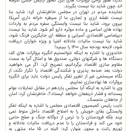
گذرد، هنوز برخی بروکرات های این کشور آرایش جنگی نگرفته
اند چون شاید بنا نیست بگیرند.
نماینده مردم در تهران در مجلس خاطرنشان کرد: شاید بنا
نیست نقشه ارزی و تجاری ما از سیطره خزانه داری آمریکا
بیرون برود، شاید بنا نیست وابستگی سفره مردم به واردات
نهاده های اساسی و ماده موثره دارو کم شود. شاید بنا نیست
دیپلماسی اقتصادی آسیایی و منطقه ای جایگزین فرنگ شود،
شاید بنا نیست مالیات عادلانه اغنیا و ویژه خواران دریافت
شود، لایحه بودجه سال ۱۴۰۰ را ببینید!
خاندوزی با اشاره به اینکه نتوانستیم انگیزه بروکرات های کف
دستگاه ها و شرکتهای دولتی، صندوق ها و امثال آنرا به سمت
مقاوم سازی اقتصاد برگردانیم، تصریح کرد: اگر می خواهید
دولت بعد صدمه پذیری و شکنندگی اقتصاد را تکرار نکند، از
نگاه سیستمی غیر از تغییر تفکر رئیس دولت باید برای انگیزه
بروکرات ها نهادسازی نماییم.
وی با اشاره به اینکه آیا مجلس یازدهم در مقابل تمایلات عوام
پسندانه و فشار ذینفعان خواهد ایستاد؟، خاطرنشان کرد: امان
از جاهلان متمسک.
نایب رئیس کمیسیون اقتصادی مجلس با اشاره به اینکه تفکر
وابستگی بقای خویش را به اصلاح اقتصاد داخل منوط نمی
بیند بلکه فرودستان را با ترس از دوگانه جنگ و صلح حامی
خود می کند و فرادستان را با عدم دریافت مالیات عادلانه و
توزیع رانت و مجوز، عنوان کرد: البته در ۱۵ ماه منتهی به