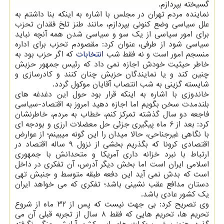
گسیخته بپردازم.
نماینده مردم تهران در مجلس با اشاره به اینکه بنا داشتم به
علل سیاسی وضع کنونی بپردازم، مانند طنز تلخ فقدان تحزب
برای امور سیاسی از یک سو و سیاسی شدن همه آنچه نباید
سیاسی شود از طرفی، عنوان کرد: مقصودم تحزب برای اداره
منسجم امور است و نه فقط شب
انتخابات
که اگر حزب بود به
خاطر حیثیت خودش اجازه نمی داد که رئیس جمهور حزبش
چنین کند و یا نمایندگان حزبش چنان کنند و کادرسازی و
شایسته گزینی به شب انتصاب آقایان موکول گردد.
خاندوزی با اشاره به اینکه قرار بود حول این دغدغه های
بلندمدت سخن بگویم اما اجازه دهید امروز به اقتصاد-سیاسی
فاجعه دو سال گذشته تمرکز کنم، خطاب به مردم، خاطرنشان
کرد: بعد از ۶ ماه پیگیری جزئی حل معضلات ارزی و بودجه ای
با نگاهی غیرجناحی، حالا میدان را این گونه میبینم؛ از عوارض
اقتصادی کرونا که بگذریم بخشی از نزول ۹ ساله اقتصاد در
ارتباط با نبرد خزانه داری آمریکا و متحدانش با جمهوری
اسلامی ایران است اما بخش دیگر آدرس، آن تفکری در داخل
است که بدش نمی آید این دفعه طبقه متوسط و جنبش تهی
دستان مدافع عقب نشینی باشد؛ تفکری که می خواهد ایران
یک کشور عادی باشد.
وی تصریح کرد: بی جهت نیست که پس از ۳۲ ماه از شروع
تحریم ها، تحریم هایی که فقط ۸ سال از تجربه قبلی آن می