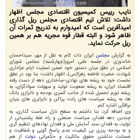
نایب رییس کمیسیون اقتصادی مجلس اظهار
داشت: تلاش تیم اقتصادی مجلس ریل گذاری
امیدآفرین است که امیدوارم به تدریج ثمرات آن
ظاهر شود و البته قطار قوه مجریه هم بر همین
ریل حرکت نماید.
به گزارش
مجلس
ایران دات کام به نقل از مهر، سیداحسان
خاندوزی در جلسه علنی امروز(چهارشنبه) مجلس شورای
اسلامی در نطق میان دستور خود ضمن تسلیت ایام عزاداری
شهادت حضرت فاطمه زهرا(س)، اظهار داشت: بنا بود در نطق
نخست خود به ریشه های نهادی-ساختاری دهه از دست رفته
اقتصاد ایران، به ریشه صعوبت تولید و سهولت سوادگرای، به
ریشه تورم تحمیل شده از جانب کسری بودجه و ناترازی بانک
ها، به ریشه سیاست های رانت پراکن و نابرابری های بنیان
برافکن اشاره کنم.
وی اضافه کرد: بنا داشتم به سطح نازل سیاست گذاری، به
چندین دهه فقدان سیاست صنعتی و راه غلط پشتیبانی از
تولید، به فقدان سند آمایش ملی و فقدان نهادهای تنظیم گری
و به بودجه ریزی بی کیفیت، عدم پاسخ گویی و شفافیت و
ضمانت نداشتن حقوق مالکیت و حکمرانی
دولت
از هم