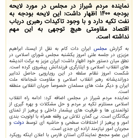
نماینده مردم شیراز در مجلس در مورد لایحه
بودجه 1400 اظهار داشت: این لایحه بودجه به
نفت تکیه دارد و با وجود تاکیدات رهبری درباب
اقتصاد مقاومتی هیچ توجهی به این مهم
نداشته است.
به گزارش
مجلس
ایران دات کام به نقل از ایسنا، ابراهیم
عزیزی در جلسه علنی امروز یکشنبه مجلس شورای اسلامی در
نطق میان دستور خود اظهار داشت: ایران عزیز به برکت اندیشه
های انقلاب اسلامی و ایثارگری فرزندانش پیشروی کرده است.
شکست امروز نظام سلطه در این رویارویی حاصل تدابیر
دوراندیشانه رهبر انقلاب اسلامی و مقاومت شجاعانه ملت
ایران و دیگر ملت های مسلمان خصوصاً جریان انقلابی منطقه
است.
نماینده مردم شیراز در مجلس اضافه کرد: ادامه راه انقلاب
اسلامی مستلزم تکیه بر مردم و حل مشکلات و بهره گیری از
توانمندی ها و ظرفیت های بیشمار داخلی و پرهیز از تمنای
بیگانگان است. بی گمان تلاش بی وقفه همراه با اولویت بندی
امور و پرهیز از اختلافات سطحی و حاشیه ای توسط
دولت
و
مجریان امور نیازمند اراده ای جدی است.
این عضو مجمع نمایندگان استان فارس با اعلان اینکه رویکرد