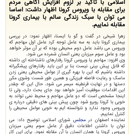
اسلامی با تاكید بر لزوم افزایش آگاهی مردم
برای مقابله با ویروس كرونا اظهار داشت: اساسا
می توان با سبك زندگی سالم با بیماری كرونا
مقابله نماییم.
زهرا شیخی در گفت و گو با ایسنا، اظهار نمود: در بررسی
بیماری کرونا باید به سه عامل توجه کرد عامل اول مهاجم که
ویروس می باشد عامل دوم محیطی بوده که بر آن موثر خواهد
بود و عامل سوم میزبان یعنی انسان شمرده می شود.
وی افزود: مهاجم یا ویروس کرونا رفتارهای ناشناخته ای داشته
که قابل پیش بینی نیست بنا بر این باید رفتارهای پیشگیرانه
داشته باشیم که این با بهره گیری از عوامل محیطی یعنی زدن
ماسک و رعایت فاصله فیزیکی و همین طور شست وشوی مکرر
دستها و در نهایت قرنطینه میسر می شود. حال این که چقدر
این اقدامات موفقیت آمیز خواهد بود جای بحث دارد، ولی تا
اینجا مشخص است که دو عامل مهاجم و محیط نمی تواند به
خوبی با کرونا روبرو شود چون پیش بینی های دقیقی درباره ی
ویروس وجود ندارد و نتوانسته ایم به خوبی عوامل محیطی را
کنترل نماییم.
نماینده اصفهان در
مجلس
شورای اسلامی توضیح داد: می
توان با داشتن اطلاعات دقیق از عامل سوم یعنی میزبان
ویروس کرونا یا همان انسان با آن مقابله نمود. برای این کار