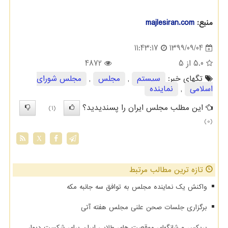
منبع:
majlesiran.com
1399/09/04
11:43:17
5.0
از 5
4872
تگهای خبر:
سیستم
,
مجلس
,
مجلس شورای
اسلامی
,
نماینده
این مطلب مجلس ایران را پسندیدید؟
(1)
(0)
X
تازه ترین مطالب مرتبط
واکنش یک نماینده مجلس به توافق سه جانبه مکه
برگزاری جلسات صحن علنی مجلس هفته آتی
بریکس و شانگهای موقعیت های طلایی ایران برای شکست دیوار