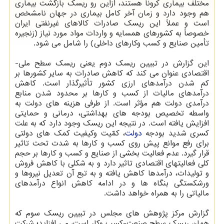
مختلف بیماری کرونا هستند، ازاین رو ریسک بازگشت بیماری
هم وجود دارد و زمان آخر کامل بیماری در جهان نامشخص
است و عملاً این ریسک صادرات کالاهای غیرنفتی ایران
خصوصاً به کشورهای همسایه و واردات مواد مورد نیاز (زنجیره
تأمین صنایع و کسب وکارهای داخلی) را شامل می شود.
این گزارش در تبیین ریسک دوم یعنی ریسک سطح ملی-
اقتصادی عنوان می کند که کاهش صادرات به سایر کشورها بر
کم شدن درآمدهای ارزی کشور تأثیرگذار است. کاهش
درآمدهای مالیات از کسب و کارها بر محدود شدن منابع
درآمدی دولت هم مؤثر است. از طرفی هزینه های دولت به
واسطه تخصیص بودجه های بهداشتی، درمانی و حمایتی
افزایش یافته است. در نتیجه این ریسک وجود دارد که به علت
کسری شدید بودجه
دولت
، کمّیت وکیفیت کمک های دولتی
برای رفع موانع پیش روی کسب و کارها به شدت تحت تاثیر
قرار گیرد. عدم فعالیت بخشی از صنایع و کسب و کارها بر حجم
کلی فعالیتهای اقتصادی تاثیر دارد و به شکلی با کاهش فروش
و تولیدات، درآمدها کاهش یافته و به تبع آن تعدیل نیروها و
ورشکستگی بنگاه ها و در ادامه کاهش انواع درآمدهای
مالیاتی را به همراه خواهد داشت.
گزارش مرکز پژوهش های مجلس در تبیین ریسک سوم که
همان ریسک سطح صنعت-کسب وکار است، می افزاید؛ شرکت