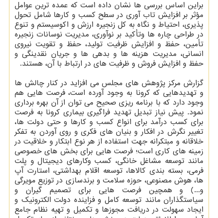
براین اساس بررسی ها نشان داده است که عمده ترین عوامل
مؤثر بر افزایش تاب آوری در سطح کسب و کارها شامل تحول
پذیری، احتیاط و نگاه به کل زنجیره ارزش و اکوسیستم و تنوع
در طراحی چاره ها وتأکید بر نوآوری، مدیریت نوسانات زنجیره
تأمین، حفظ و افزایش ظرفیت تولید، حفظ و تقویت نیروی
انسانی، مدیریت هزینه ها و بدهی ها و جریان نقدینگی و
حفظ و افزایش فروش و ظرفیت های در ارتباط با آن، هستند.
گزارش مرکز پژوهش های مجلس می افزاید در کنار چالش ها
و تهدیدهایی که کرونا به وجود آورده است، فرصت هایی هم
وجود دارد که با برنامه ریزی صحیح می توان از آن بهره برداری
نمود. پیش نیاز تبدیل تهدید فراگیری بیماری کرونا به فرصت
برای کسب درآمد برای انواع کسب و کارها و حتی دولت ها،
تغییر نگرش در افکار و بنیان های فکری و روی آوردن به تفکر
خلاقانه و مبتکرانه جهت استفاده از هر نوع ابتکار و خلاقیت در
زمینه های کاری است؛ فرصت هایی برای بخش های خصوصی
مانند توسعه مشاغل خانگی، کسب وکارهای دیجیتال و پلت
فرمی، بسته بندی کالاها، توسعه اقلام بهداشتی، استارت آپ
ها، هوش مصنوعی، حوزه سلامت و برندسازی در توزیع مویرگی
و...) و همچین فرصت هایی برای تصمیم گیران و
سیاستگذاران مانند توسعه کامل و فزاینده دولت الکترونیک و
ایجاد سهولت در دریافت مجوزها و تکمیل و تهیه نظام جامع