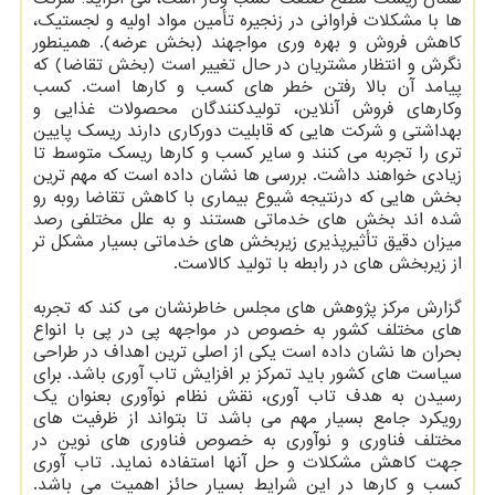
ها با مشکلات فراوانی در زنجیره تأمین مواد اولیه و لجستیک،
کاهش فروش و بهره وری مواجهند (بخش عرضه). همینطور
نگرش و انتظار مشتریان در حال تغییر است (بخش تقاضا) که
پیامد آن بالا رفتن خطر های کسب و کارها است. کسب
وکارهای فروش آنلاین، تولیدکنندگان محصولات غذایی و
بهداشتی و شرکت هایی که قابلیت دورکاری دارند ریسک پایین
تری را تجربه می کنند و سایر کسب و کارها ریسک متوسط تا
زیادی خواهند داشت. بررسی ها نشان داده است که مهم ترین
بخش هایی که درنتیجه شیوع بیماری با کاهش تقاضا روبه رو
شده اند بخش های خدماتی هستند و به علل مختلفی رصد
میزان دقیق تأثیرپذیری زیربخش های خدماتی بسیار مشکل تر
از زیربخش های در رابطه با تولید کالاست.
گزارش مرکز پژوهش های مجلس خاطرنشان می کند که تجربه
های مختلف کشور به خصوص در مواجهه پی در پی با انواع
بحران ها نشان داده است یکی از اصلی ترین اهداف در طراحی
سیاست های کشور باید تمرکز بر افزایش تاب آوری باشد. برای
رسیدن به هدف تاب آوری، نقش نظام نوآوری بعنوان یک
رویکرد جامع بسیار مهم می باشد تا بتواند از ظرفیت های
مختلف فناوری و نوآوری به خصوص فناوری های نوین در
جهت کاهش مشکلات و حل آنها استفاده نماید. تاب آوری
کسب و کارها در این شرایط بسیار حائز اهمیت می باشد.