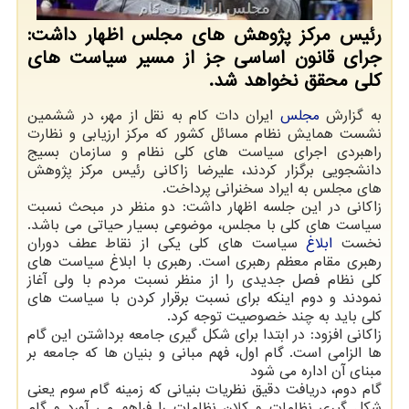
رئیس مركز پژوهش های مجلس اظهار داشت:
جرای قانون اساسی جز از مسیر سیاست های
كلی محقق نخواهد شد.
به گزارش
مجلس
ایران دات کام به نقل از مهر، در ششمین
نشست همایش نظام مسائل کشور که مرکز ارزیابی و نظارت
راهبردی اجرای سیاست های کلی نظام و سازمان بسیج
دانشجویی برگزار کردند، علیرضا زاکانی رئیس مرکز پژوهش
های مجلس به ایراد سخنرانی پرداخت.
زاکانی در این جلسه اظهار داشت: دو منظر در مبحث نسبت
سیاست های کلی با مجلس، موضوعی بسیار حیاتی می باشد.
نخست
ابلاغ
سیاست های کلی یکی از نقاط عطف دوران
رهبری مقام معظم رهبری است. رهبری با ابلاغ سیاست های
کلی نظام فصل جدیدی را از منظر نسبت مردم با ولی آغاز
نمودند و دوم اینکه برای نسبت برقرار کردن با سیاست های
کلی باید به چند خصوصیت توجه کرد.
زاکانی افزود: در ابتدا برای شکل گیری جامعه برداشتن این گام
ها الزامی است. گام اول، فهم مبانی و بنیان ها که جامعه بر
مبنای آن اداره می شود
گام دوم، دریافت دقیق نظریات بنیانی که زمینه گام سوم یعنی
شکل گیری نظامات و کلان نظامات را فراهم می آورد و گام