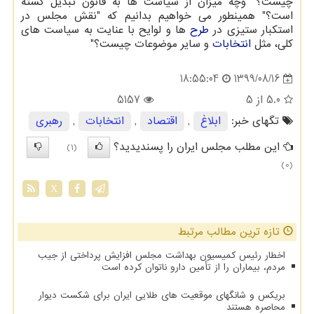
چیست؟" وچه میزان از سیاست ها به قانون تبدیل گشته
است؟" همینطور می خواهیم بدانیم که "نقش مجلس در
استکبار ستیزی در
طرح
ها و لوایح با عنایت به سیاست های
کلی، مثل
انتخابات
و سایر موضوعات چیست؟"
1399/08/16
18:55:04
5.0
از 5
5157
تگهای خبر:
ابلاغ
,
اقتصاد
,
انتخابات
,
رهبری
این مطلب مجلس ایران را پسندیدید؟
(1)
(0)
X
تازه ترین مطالب مرتبط
اخطار رئیس کمیسیون بهداشت مجلس افزایش پرداختی از جیب
مردم، بیماران را از تأمین دارو ناتوان کرده است
بریکس و شانگهای موقعیت های طلایی ایران برای شکست دیوار
محاصره هستند