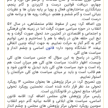
چهارم، دریافت قوانین درست و کاربردی و گام پنجم،
بنیانگذاری ساختارهای فعال و پویا بر پایه بنیان ها و نظریات
بنیانی است و گام ششم و هفتم، دریافت رویه ها و برنامه های
درست است.
وی اضافه کرد: پس از سقوط نظام ستمشاهی، در سال ۵۷
انقلاب در حوزه سیاسی صورت گرفت اما در زمینه های فرهنگی
و اجتماعی و اقتصادی در کمترین حد تحول صورت گرفت و به
تبع این حلقه های در رابطه با هم را نساختیم و نمی توانیم
گام به گام آغاز به حرکت نماییم. به جهت اینکه چنین اتفاقی
بیفتد ۳ نشانگاه وجود دارد؛
قانون
اساسی و چشم انداز و
سیاست های کلی.
زاکانی در پاسخ به این سؤال که جنس سیاست های کلی
چیست، اظهار داشت: سیاست های کلی هم میزان است هم
راه است و خود سیاست های کلی باید تبدیل به قانون شود و
هم قالب است و باید بر مبنای سیاست های کلی حرکتمان را
استوار نماییم.
وی تصریح کرد: در مرکز پژوهش ها بعنوان مجلس، ۱۴ رویکرد
تحولی مد نظر قرار داده شده است. نخستین رویکرد تحولی
اشراف منابع تحولی در قانونگذاری است.
رئیس مرکز پژوهش های مجلس اضافه کرد: اقامه قانون
اساسی، سیاست های ابلاغی و اقامه بیانیه گام دوم انقلاب
سومین رویکرد تحولی مرکز پژوهش های مجلس و چشم انداز