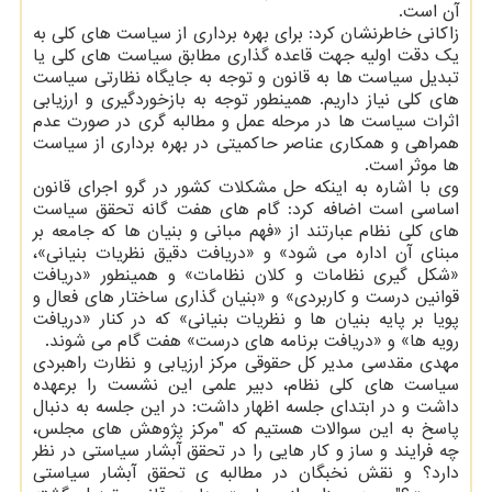
آن است.
زاکانی خاطرنشان کرد: برای بهره برداری از سیاست های کلی به
یک دقت اولیه جهت قاعده گذاری مطابق سیاست های کلی یا
تبدیل سیاست ها به قانون و توجه به جایگاه نظارتی سیاست
های کلی نیاز داریم. همینطور توجه به بازخوردگیری و ارزیابی
اثرات سیاست ها در مرحله عمل و مطالبه گری در صورت عدم
همراهی و همکاری عناصر حاکمیتی در بهره برداری از سیاست
ها موثر است.
وی با اشاره به اینکه حل مشکلات کشور در گرو اجرای قانون
اساسی است اضافه کرد: گام های هفت گانه تحقق سیاست
های کلی نظام عبارتند از «فهم مبانی و بنیان ها که جامعه بر
مبنای آن اداره می شود» و «دریافت دقیق نظریات بنیانی»،
«شکل گیری نظامات و کلان نظامات» و همینطور «دریافت
قوانین درست و کاربردی» و «بنیان گذاری ساختار های فعال و
پویا بر پایه بنیان ها و نظریات بنیانی» که در کنار «دریافت
رویه ها» و «دریافت برنامه های درست» هفت گام می شوند.
مهدی مقدسی مدیر کل حقوقی مرکز ارزیابی و نظارت راهبردی
سیاست های کلی نظام، دبیر علمی این نشست را برعهده
داشت و در ابتدای جلسه اظهار داشت: در این جلسه به دنبال
پاسخ به این سوالات هستیم که "مرکز پژوهش های مجلس،
چه فرایند و ساز و کار هایی را در تحقق آبشار سیاستی در نظر
دارد؟ و نقش نخبگان در مطالبه ی تحقق آبشار سیاستی