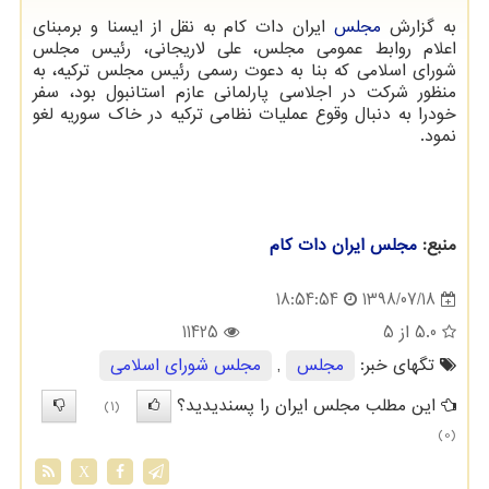
به گزارش
مجلس
ایران دات كام به نقل از ایسنا و برمبنای
اعلام روابط عمومی مجلس، علی لاریجانی، رئیس مجلس
شورای اسلامی كه بنا به دعوت رسمی رئیس مجلس تركیه، به
منظور شركت در اجلاسی پارلمانی عازم استانبول بود، سفر
خودرا به دنبال وقوع عملیات نظامی تركیه در خاك سوریه لغو
نمود.
منبع:
مجلس ایران دات كام
1398/07/18
18:54:54
5.0
از 5
11425
تگهای خبر:
مجلس
,
مجلس شورای اسلامی
این مطلب مجلس ایران را پسندیدید؟
(1)
(0)
X