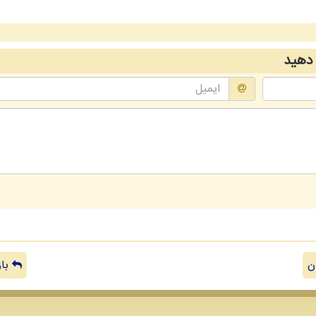
دهید
ن
باز