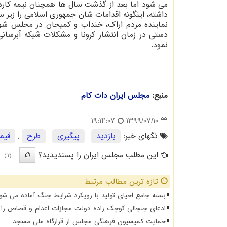
می شود اما بعد از گذشت سال ها همچنان نیمه کاره م
داشته، اینگونه اقدامات شان جمهوری اسلامی را زیر س
نماینده مردم اراک، خنداب و کمیجان در مجلس شور
دستی در زمان انتشار کرونا و مشکلات شبکه آبرسان
نمود.
منبع:
مجلس ایران دات كام
1399/07/10
19:14:07
تگهای خبر:
بازدید
,
پیگیری
,
طرح
,
قیم
این مطلب مجلس ایران را پسندیدید؟
(1)
تازه ترین مطالب مرتبط
بسته جامع احیای تولید با رویکرد شرایط جنگ آماده می شو
ادعای جنجالی کوچک زاده دولت مجازات اعدام و قصاص را از
حمایت کمیسیون فرهنگی مجلس از قرارگاه ملی مسجد