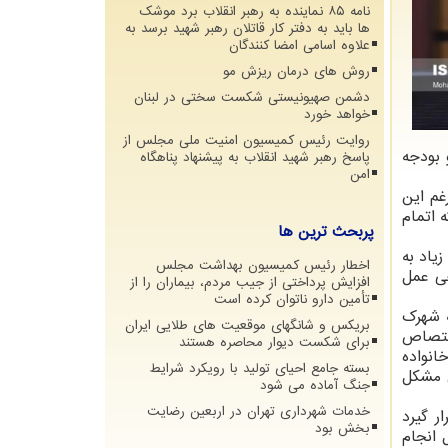
نامه ۸۵ نماینده به رهبر انقلاب برد موشک
ها باید به دفتر کار قاتلان رهبر شهید برسد به
علاوه اسامی امضا کنندگان
روش های درمان ریزش مو
دشمن صهیونیستی شکست سختی در لبنان
خواهد خورد
روایت رئیس کمیسیون امنیت ملی مجلس از
 بودجه
پاسخ رهبر شهید انقلاب به پیشنهاد پناهگاه
امن
غم این
 اتمام
پربحث ترین ها
یاد به
اخطار رئیس کمیسیون بهداشت مجلس
خی عمل
افزایش پرداختی از جیب مردم، بیماران را از
تأمین دارو ناتوان کرده است
ه شهرک
بریکس و شانگهای موقعیت های طلایی ایران
اختصاص
برای شکست دیوار محاصره هستند
انواده
بسته جامع احیای تولید با رویکرد شرایط
ن مشکل
جنگ آماده می شود
خدمات شهرداری تهران در اربعین رضایت
ر گیرد
بخش بود
ر از ۴۰ هزار تردد در این پل انجام