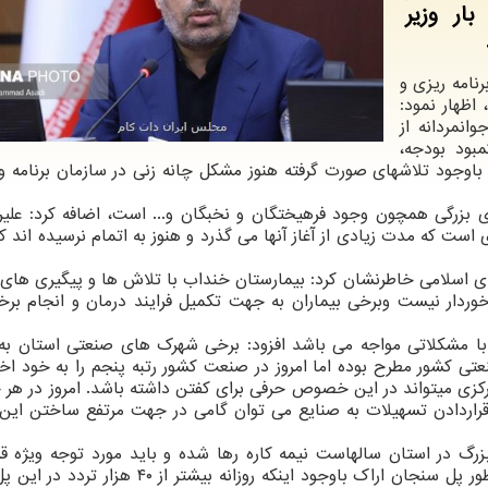
ار وزیر
نامه ریزی و
اظهار نمود:
نمردانه از
بود بودجه،
 باوجود تلاشهای صورت گرفته هنوز مشکل چانه زنی در سازمان برنامه و
ی بزرگی همچون وجود فرهیختگان و نخبگان و... است، اضافه کرد: علیر
است که مدت زیادی از آغاز آنها می گذرد و هنوز به اتمام نرسیده اند که
 اسلامی خاطرنشان کرد: بیمارستان خنداب با تلاش ها و پیگیری های ز
برخوردار نیست وبرخی بیماران به جهت تکمیل فرایند درمان و انجام بر
یی با مشکلاتی مواجه می باشد افزود: برخی شهرک های صنعتی استان ب
عتی کشور مطرح بوده اما امروز در صنعت کشور رتبه پنجم را به خود 
کزی میتواند در این خصوص حرفی برای کفتن داشته باشد. امروز در هر خ
ر قراردادن تسهیلات به صنایع می توان گامی در جهت مرتفع ساختن ای
زرگ در استان سالهاست نیمه کاره رها شده و باید مورد توجه ویژه قرا
چونکه استان به این بیمارستان نیاز ویژه دارد. همینطور پل سنجان اراک باوجود اینکه روزانه بیشت