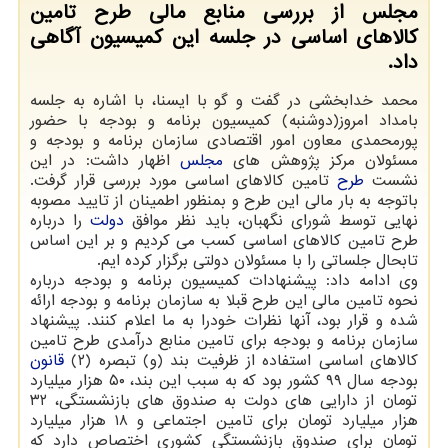
مجلس از بررسی منابع مالی طرح تامین
كالاهای اساسی در جلسه این كمیسیون آگاهی
داد.
محمد خدابخشی در گفت و گو با ایسنا، با اشاره به جلسه
بامداد امروز(دوشنبه) کمیسیون برنامه و بودجه با حضور
پورمحمدی معاون امور اقتصادی سازمان برنامه و بودجه و
مسئولان مرکز پژوهش های
مجلس
اظهار داشت: در این
نشست
طرح
تامین کالاهای اساسی مورد بررسی قرار گرفت.
باتوجه به بار مالی این طرح و بمنظور اطمینان از تایید مصوبه
نهایی توسط شورای نگهبان، باید نظر موافق
دولت
را درباره
طرح تامین کالاهای اساسی کسب می کردیم و بر این اساس
تابحال جلساتی را با مسئولان دولتی برگزار کرده ایم.
وی ادامه داد: پیشنهادات کمیسیون برنامه و بودجه درباره
نحوه تامین مالی این طرح قبلا به سازمان برنامه و بودجه ارائه
شده و قرار بود، آنها نظرات خودرا به ما اعلام کنند. پیشنهاد
سازمان برنامه و بودجه برای تامین منابع درآمدی طرح تامین
کالاهای اساسی استفاده از ظرفیت بند (و) تبصره (۲)
قانون
بودجه سال ۹۹ کشور بود که به سبب این بند، ۵۰ هزار میلیارد
تومان از دارایی های دولت به صندوق های بازنشستگی، ۳۲
هزار میلیارد تومان برای تامین اجتماعی و ۱۸ هزار میلیارد
تومان برای صندوق بازنشستگی کشوری اختصاص دارد که