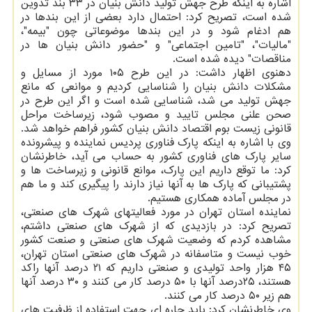
اشاره به اینکه طرح جهش تولید دانش بنیان در ۳۳ بند تدوین
شده است، تصریح کرد: احتمال دارد بعضی از این بندها در
هم ادغام شود و در این بندها موضوعاتی چون "بیمه"،
"مالیات"، "تامین اجتماعی" و "حضور دانش بنیان ها در
مناقصات" دیده شده است.
دهنوی اظهار داشت: در این طرح ۱۰۵ مورد از مسایل و
مشکلات دانش بنیان را شناسایی کردیم و موانعی که مانع
جهش تولید می شد، شناسایی شده است و اگر این طرح در
صحن علنی مجلس تایید و مصوب شود، زیرساخت مراحل
قانونی زیست بوم اقتصاد دانش بنیان کشور فراهم خواهد شد.
وی با اشاره به اینکه پارک فناوری پردیس نماینده و پیشرونده
سایر پارک های فناوری کشور به حساب می آید، خاطرنشان
کرد: ما توقع داریم این پارک، موانع قانونی و زیرساخت ها و
پشتیبانی که پارک ها به آنها نیاز دارند را پیگیری کند و ما هم
در مجلس آماده همکاری هستیم.
نماینده استان تهران در مورد فعالیتهای شهرک های صنعتی،
تصریح کرد: در بازدیدی که از شهرک های صنعتی داشتم،
مشاهده کردم که وضعیت شهرک های صنعتی و صنعت کشور
خوب نیست و متاسفانه در شهرک های صنعتی استان تهران،
۴۵ هزار واحد تولیدی و صنعتی داریم که ۲۱ درصد آنها راکد
هستند، ۲۵درصد آنها با ۵۰ درصد کار می کنند و ۳۰ درصد آنها
هم زیر ۵۰ درصد کار می کنند.
وی خاطرنشان کرد: باید چاره ای جهت استفاده از ظرفیت های