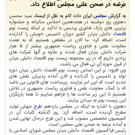
عرضه در صحن علنی مجلس اطلاع داد.
به گزارش
مجلس
ایران دات کام به نقل از ایسنا،
سید محسن
دهنوی روز دوشنبه در هجدهمین اجلاس سالیانه و جشنواره
برترین های پارک فناوری پردیس با تاکید بر اینکه زیست بوم
اقتصاد
دانش بنیان کشور دوران تاسیس خویش را گذارنده
است، اضافه کرد: ما الان در مقطعی هستیم که به همت
معاونت علمی و فناوری ریاست جمهوری بیشتر از ۵ هزار
شرکت دانش بنیان فعال شدند و علاوه بر آنها شرکت های
زیادی داریم که در زیر مجموعه زیست بوم اقتصاد دانش بنیان
از قبیل حوزه آی تی فعال می باشند.
وی افزود: بر این اساس زیست بوم اقتصاد دانش بنیان دوره
تولد و تاسیس را گذرانده و الان آماده پذیرش نقش های
جدید است که این امر نیازمند زیرساخت های قانونی می باشد
که با کمک معاونت علمی و فناوری ریاست جمهوری در تلاش
هستیم تا این زیر ساخت ها را فراهم نماییم تا همه بازیگران
این زیست بوم به میدان بیایند.
دهنوی با اشاره به اینکه در مجلس یازدهم،
طرح
جهش تولید
مطرح گردیده است، اضافه کرد: روز گذشته کلیات آن در
کمیسیون تخصصی مصوب شد و این طرح درحال نهایی شدن
و آماده عرضه به صحن علنی مجلس است.
رئیس فراکسیون اقتصاد دانش بنیان مجلس شورای اسلامی با