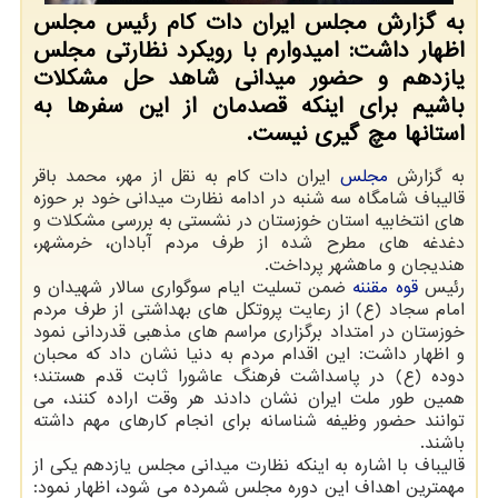
به گزارش مجلس ایران دات كام رئیس مجلس
اظهار داشت: امیدوارم با رویكرد نظارتی مجلس
یازدهم و حضور میدانی شاهد حل مشكلات
باشیم برای اینكه قصدمان از این سفرها به
استانها مچ گیری نیست.
به گزارش
مجلس
ایران دات کام به نقل از مهر، محمد باقر
قالیباف شامگاه سه شنبه در ادامه نظارت میدانی خود بر حوزه
های انتخابیه استان خوزستان در نشستی به بررسی مشکلات و
دغدغه های مطرح شده از طرف مردم آبادان، خرمشهر،
هندیجان و ماهشهر پرداخت.
رئیس
قوه مقننه
ضمن تسلیت ایام سوگواری سالار شهیدان و
امام سجاد (ع) از رعایت پروتکل های بهداشتی از طرف مردم
خوزستان در امتداد برگزاری مراسم های مذهبی قدردانی نمود
و اظهار داشت: این اقدام مردم به دنیا نشان داد که محبان
دوده (ع) در پاسداشت فرهنگ عاشورا ثابت قدم هستند؛
همین طور ملت ایران نشان دادند هر وقت اراده کنند، می
توانند حضور وظیفه شناسانه برای انجام کارهای مهم داشته
باشند.
قالیباف با اشاره به اینکه نظارت میدانی مجلس یازدهم یکی از
مهمترین اهداف این دوره مجلس شمرده می شود، اظهار نمود: