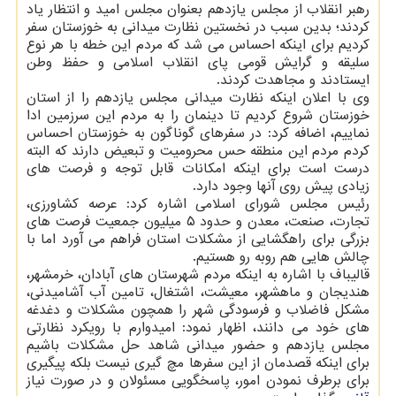
رهبر انقلاب از مجلس یازدهم بعنوان مجلس امید و انتظار یاد
کردند؛ بدین سبب در نخستین نظارت میدانی به خوزستان سفر
کردیم برای اینکه احساس می شد که مردم این خطه با هر نوع
سلیقه و گرایش قومی پای انقلاب اسلامی و حفظ وطن
ایستادند و مجاهدت کردند.
وی با اعلان اینکه نظارت میدانی مجلس یازدهم را از استان
خوزستان شروع کردیم تا دینمان را به مردم این سرزمین ادا
نماییم، اضافه کرد: در سفرهای گوناگون به خوزستان احساس
کردم مردم این منطقه حس محرومیت و تبعیض دارند که البته
درست است برای اینکه امکانات قابل توجه و فرصت های
زیادی پیش روی آنها وجود دارد.
رئیس مجلس شورای اسلامی اشاره کرد: عرصه کشاورزی،
تجارت، صنعت، معدن و حدود ۵ میلیون جمعیت فرصت های
بزرگی برای راهگشایی از مشکلات استان فراهم می آورد اما با
چالش هایی هم روبه رو هستیم.
قالیباف با اشاره به اینکه مردم شهرستان های آبادان، خرمشهر،
هندیجان و ماهشهر، معیشت، اشتغال، تامین آب آشامیدنی،
مشکل فاضلاب و فرسودگی شهر را همچون مشکلات و دغدغه
های خود می دانند، اظهار نمود: امیدوارم با رویکرد نظارتی
مجلس یازدهم و حضور میدانی شاهد حل مشکلات باشیم
برای اینکه قصدمان از این سفرها مچ گیری نیست بلکه پیگیری
برای برطرف نمودن امور، پاسخگویی مسئولان و در صورت نیاز