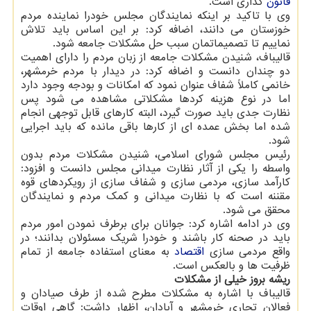
قانون
گذاری است.
وی با تاکید بر اینکه نمایندگان مجلس خودرا نماینده مردم
خوزستان می دانند، اضافه کرد: بر این اساس باید تلاش
نماییم تا تصمیماتمان سبب حل مشکلات جامعه شود.
قالیباف، شنیدن مشکلات جامعه از زبان مردم را دارای اهمیت
دو چندان دانست و اضافه کرد: در دیدار با مردم خرمشهر،
خانمی کاملاً شفاف عنوان نمود که امکانات و بودجه وجود دارد
اما در نوع هزینه کردها مشکلاتی مشاهده می شود پس
نظارت جدی باید صورت گیرد، البته کارهای قابل توجهی انجام
شده اما بخش عمده ای از کارها باقی مانده که باید اجرایی
شود.
رئیس مجلس شورای اسلامی، شنیدن مشکلات مردم بدون
واسطه را یکی از آثار نظارت میدانی مجلس دانست و افزود:
کارآمد سازی، مردمی سازی و شفاف سازی از رویکردهای قوه
مقننه است که با نظارت میدانی و کمک مردم و نمایندگان
محقق می شود.
وی در ادامه اشاره کرد: جوانان برای برطرف نمودن امور مردم
باید در صحنه کار باشند و خودرا شریک مسئولان بدانند؛ در
واقع مردمی سازی
اقتصاد
به معنای استفاده جامعه از تمام
ظرفیت ها و بالعکس است.
ریشه بروز خیلی از مشکلات
قالیباف با اشاره به مشکلات مطرح شده از طرف صیادان و
فعالان تجاری خرمشهر و آبادان، اظهار داشت: گاهی اوقات