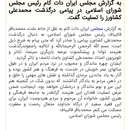
به گزارش مجلس ایران دات كام رئیس مجلس
شورای اسلامی در پیامی درگذشت محمدعلی
كشاورز را تسلیت گفت.
به گزارش
مجلس
ایران دات کام به نقل از خانه ملت، محمدباقر
قالیباف رئیس مجلس شورای اسلامی به دنبال درگذشت
محمدعلی کشاورز، پیامی را صادر کرد که متن پیام به شرح ذیل
است: بسم الله الرحمن الرحیمانالله و اناالیه راجعوندرگذشت
هنرمند توانا و پیشکسوت عرصه بازیگری سینما، تئاتر و
تلویزیون استاد محمدعلی کشاورز باعث تاسف و تاثر گردید.
ایشان چهره ماندگار و محبوب در نزد مردم ایران و در طول
سالهای عمر خویش در خدمت به فرهنگ و هنر کشور بوده و
آثار به یاد ماندنی برجای گذاشته و نقش های مهمی را خلق و
در ذهن مردم به یادگار گذاشتند که بدون شک در گنجینه هنر
این مرز و بوم ماندگار و درخشان خواهد بود. اینجانب ضمن
عرض تسلیت فقدان این هنرمند گرانقدر به جامعه فرهنگی و
هنری کشور، خانواده آن مرحوم و مردم هنردوست ایران، برای
این فقید سعید از درگاه خداوند متعال رحمت و مغفرت
مسئلت می کنم. محمدباقر قالیباف
رئیس مجلس شورای اسلامی