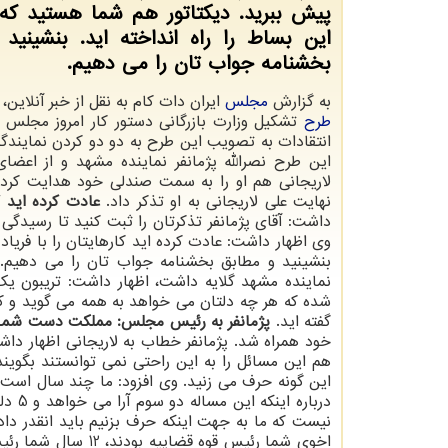
پیش ببرید. دیكتاتور هم شما هستید كه
این بساط را راه انداخته اید. بنشینید
بخشنامه جواب تان را می دهیم.
به گزارش
مجلس
ایران دات كام به نقل از خبر آنلاین،
طرح
تشكیل وزارت بازرگانی دستور كار امروز مجلس 
انتقادات به تصویب این طرح به دو دو كردن نمایندگ
این طرح نصرالله پژمانفر نماینده مشهد و از اعضا
لاریجانی هم او را به سمت صندلی خود هدایت كرد.
نهایت علی لاریجانی به او تذكر داد.
عادت كرده اید ك
داشت: آقای پژمانفر تذكرتان را ثبت كنید تا رسیدگ
وی اظهار داشت: عادت كرده اید كارهایتان را با فریاد
بنشینید و مطابق بخشنامه جواب تان را می دهیم.
نماینده مشهد گلایه داشت، اظهار داشت: تریبون
شده كه هر چه دلتان می خواهد به همه می گوید و ك
گفته اید.
پژمانفر به رئیس مجلس: مملكت دست شما
خود همراه شد. پژمانفر خطاب به لاریجانی اظهار دا
هم این مسائل را به این راحتی نمی توانستند بگوین
این گونه حرف می زنید. وی افزود: ما چند سال اس
دربار
نیست كه ما به جهت اینكه حرف بزنیم باید انقدر دا
اخوی شما رئیس قوه