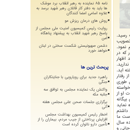
نامه ۸۵ نماینده به رهبر انقلاب برد موشک
ها باید به دفتر کار قاتلان رهبر شهید برسد به
علاوه اسامی امضا کنندگان
روش های درمان ریزش مو
روایت رئیس کمیسیون امنیت ملی مجلس از
پاسخ رهبر شهید انقلاب به پیشنهاد پناهگاه
 رسید.
امن
 تصویب
دشمن صهیونیستی شکست سختی در لبنان
 نمود.
خواهد خورد
 كه در
اظهار
دارید.
پربحث ترین ها
ه اید.
ز رفتار
راهبرد جدید برای رویارویی با جنایتکاران
 طوری
جنگی
خواسته
واکنش یک نماینده مجلس به توافق سه
 او از
جانبه مکه
بیگانه
برگزاری جلسات صحن علنی مجلس هفته
 نماید
آتی
 داشتم
اخطار رئیس کمیسیون بهداشت مجلس
بون دست ما
افزایش پرداختی از جیب مردم، بیماران را از
ده سال
تأمین دارو ناتوان کرده است
روحانی و