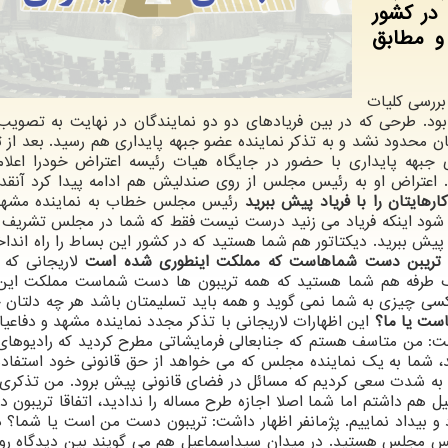
 در كشور
 و مطابق
 بررسی كلیات
بود. طرحی كه در بین فریادهای دو دو نمایندگان در نهایت به تصویب
ان محدود نشد و به تذكر نماینده عضو جبهه پایداری هم رسید. بعد از
ی جبهه پایداری با حضور در جایگاه هیات رئیسه اعتراض خودرا اعلام
 اعتراض او به رئیس مجلس از روی صندلیش هم ادامه پیدا كرد آنقدر
ارهایتان را با فریاد پیش ببرید
رئیس مجلس خطاب به نماینده مشهد 
ی شود اینكه فریاد می زنید درست نیست فقط كه شما در مجلس تشریف ن
 پیش ببرید. دیكتاتور هم شما هستید كه در كشور این بساط را راه انداخت
تریبن دست شماهاست كه مملكت اینطوری شده است
لاریجانی كه ا
 یك طرفه هم شما هستید كه همه تریبون ها دست شماست مملكت این
سی چیزی به شما نمی گوید و همه باید تسلیمتان باشد هر چه دلتان 
ست یا ما؟
این اظهارات لاریجانی با تذكر مجدد نماینده مشهد و دفاعیات
شت: من متاسف هستم كه جنابعالی فرمایشاتی مطرح كردید كه رادیوهای 
د، شما به یك نماینده مجلس كه می خواهد از حق قانونی خود استفاده
ت به شدت سعی كردیم كه مسائل در فضای قانونی پیش برود. من تذكری
ه اینكه این مساله دو سوم آرا می خواهد و 5 دلیل هم داشتم اما شما اصلا اجازه طرح مساله را ندادید، اتفاقا تری
د و بیداد نماییم. پژمانفر اظهار داشت: تریبون دست من است یا شما؟ 
 قضاییه بودند، 12 سال شما رئیس مجلس هستید. در میدان سیداسماعیل هم می گویند بین دیدگاه 