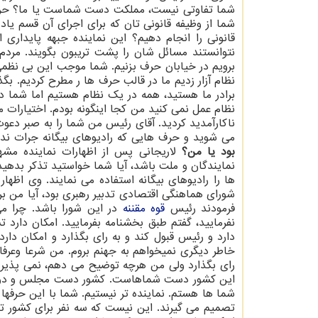
شما تفاوتی نیست، مملكت دست شماست یا ما؟ حرف م
شما از وظیفه قانونی تان كه برای اجرای آن قسم یاد 
قانونی را انجام دهیم؟ این نماینده جبهه پایداری 
نتوانستند مسائل شان را پشت تریبون بگویند. مرد
برویم در خیابان حرف بزنیم. شما موجب این بی نظمی
نظام آزار زدیم ما در قالب حرف ها ر مطرح كردیم. بگ
برادر ما هستید، همه در یك نظام هستیم اما شما د
نظام عمل نمی كنید من كجا اینگونه بودم. اختیارات
ناكارآمدید كردید. آقای رئیس من شما را به صبر دعو
می شوید و حرف هایی كه رادیوهای بیگانه جرات ندار
بود یا من؟
لاریجانی پس از اظهارات نماینده مشه
نمایندگان و ملت باشد، آیا شما خواستید تذكر بدهی
ها را رادیوهای بیگانه استفاده می نمایند. وی اظه
شورای هماهنگی اقتصادی تدبیر رهبری بود، آیا من ب
فرمودند رئیس
قوه مقننه
در این شورا باشد. چرا م
نفرمایید، گفتم طبق بخشنامه بفرمایید. امكان دار
دارد و رئیس قبول كند و به رای بگذارد و امكان دا
خاطر دیگری نمیخواهم به جهنم بروم. من شرعا وعرفا
رای بگذارد ولی من هرچه توضیح می دهم، نمی پذیر
این كشور دست شماهاست. كشور دست مجلس و دولت
شما ها هستم. نماینده تر نیستیم. شما با این حرفها 
تصمیم می گیرند. این نیست كه سه نفر برای كشور ت