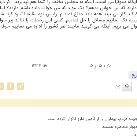
اه دموكراسی است، اینكه به مجلس بخندد را شما هم نپذیرید. اگر دربا
دارید كه من جوابی بدهم؟ یك مورد كه من جواب داده باشم دارید؟ اما
 بكار می برند همه باید دفاع نماییم. رئیس قوه مقننه اشاره كرد: شما
یم فك نماییم مسائل را حل نماییم. كسی این زحمات را نباید زیر سوال
ال می بریم. اینكه می گویید ماچند نفر كشور را اداره می نماییم حرف
5.0
از 5
12214
رح
(0)
X
مردم، بیماران را از تأمین دارو ناتوان کرده است
یوار محاصره هستند
د