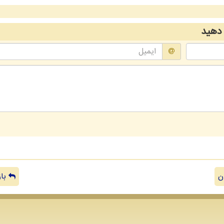
دهید
ن
باز