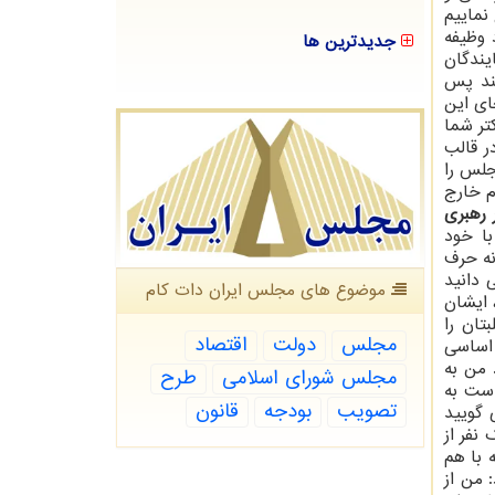
نماییم
 وظیفه
جدیدترین ها
یندگان
تند پس
ای این
تر شما
ر قالب
جلس را
م خارج
 رهبری
با خود
نه حرف
 دانید
موضوع های مجلس ایران دات كام
 ایشان
تان را
مجلس
دولت
اقتصاد
ساسی
 من به
مجلس شورای اسلامی
طرح
است به
تصویب
بودجه
قانون
 گویید
فر از
 با هم
 من از