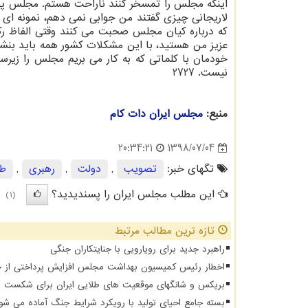
اینكه مجلس را تمسخر كنند ناراحت هستم. مجلس پایگ
لاریجانی چیزی گفتند من جوابی نمی دهم، نمونه ای 
كه درباره كیان مجلس صحبت می كنند وقتی الفاظ ركیك
عزیز من هستید، با این مشكلات كشور همه باید بنشین
خودمان با كلماتی كه به كار می بریم مجلس را زیرسو
نیست. 2727
منبع:
مجلس ایران دات كام
1398/07/04
20:34:21
تگهای خبر:
تصویب
,
دولت
,
رهبری
,
ط
این مطلب مجلس ایران را پسندیدید؟
(1)
تازه ترین مطالب مرتبط
راهبرد جدید برای رویارویی با جنایتکاران جنگی
اخطار رئیس کمیسیون بهداشت مجلس افزایش پرداختی از جیب 
بریکس و شانگهای موقعیت های طلایی ایران برای شکست د
بسته جامع احیای تولید با رویکرد شرایط جنگ آماده می شو