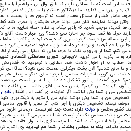
ا این است كه ما مسائلی داریم كه طبق روال می خواهیم آنرا مطرح 
كردید را زیرپا می گذارید. ما دیكتاتور هستیم یا مدیریتی كه نمی گذارد
افزود: عامل خیلی از مسائل همین است كه تریبون ها را بستید و نما
م وقتی دیدند نماینده شان نمی تواند حرف هایشان را مطرح كنند گف
 ها شدید، موجب شدید كه رادیو بیگانه به نظام حمله نماییم ما به كج
ذارید حرف ها گفته شود، چرا اجازه نمی دهید؟ وی اظهار داشت: آقای دك
ر این مساله مرز درست كردید، مرزی كه درست كردید و گفتید شماها د
 مجلس را هم گرفتید و بردید در جلسه سران سه قوه تصمیم می گیرد و م
ت می كنم. شما از چارچوب نظام با حرف هایی كه دیگران می زنند از نظا
د به ما بگوید را می گویید.
لاریجانی: شورای هماهنگی اقتصادی تدبیر
د، خطاب به او اظهار داشت: شما مطالبی را فرمودید كه قضاوتش 
د و ما مانع شدیم؟ الان پشت میكرفون صحبت نمی كنید؟ اتفاقا این گو
ار داشت: می گویید اختیارات مجلس را بردید جای دیگر، خودتان هم می
ردم؟ رهبری گفتند این شورا تشكیل دهید این را به من نسبت می دهید،
ی گوید كردید؟ من كردم؟ رئیس مجلس اظهار داشت: من نگفتم مطلب
د تشخیص من و شما یكی نباشد، اگر نماینده ای گفت این اشكال
قانون
ا
رد تشخیص من با شما یكی نباشد نباید من را متهم به دیكتاتوری كنید.
 موظف نیستم تشخیص دیگری را اجرا كنم. اگر مغایر با قانون اساسی 
ید.
كشور مجلس و
دولت
دارد، دست چند نفر نیست
لاریجانی افزود: می
 می باشد، مجلس یك نفر نیست. شما تصمیم می گیرید من هم یك ن
مجلس را خراب می كنید. كشور ما مردمسالاری دارد، ولی فقیه دارد، همه
صمیم بگیرند.
اینكه به مجلس بخندند را شما هم نپذیرید
وی اشاره كرد: