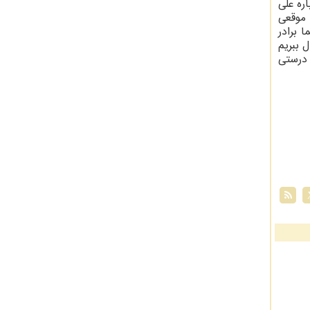
ره علی
 موقعی
 برادر
 ببریم
 درستی