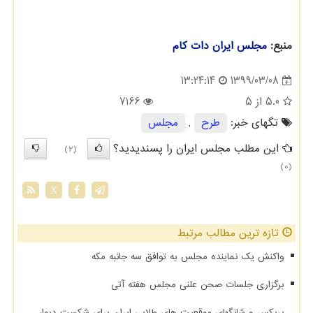
منبع:
مجلس ایران دات كام
1399/03/08
13:24:14
5.0
از 5
7166
تگهای خبر:
طرح
,
مجلس
این مطلب مجلس ایران را پسندیدید؟
(2)
(0)
X
تازه ترین مطالب مرتبط
واکنش یک نماینده مجلس به توافق سه جانبه مکه
برگزاری جلسات صحن علنی مجلس هفته آتی
بریکس و شانگهای موقعیت های طلایی ایران برای شکست دیوار