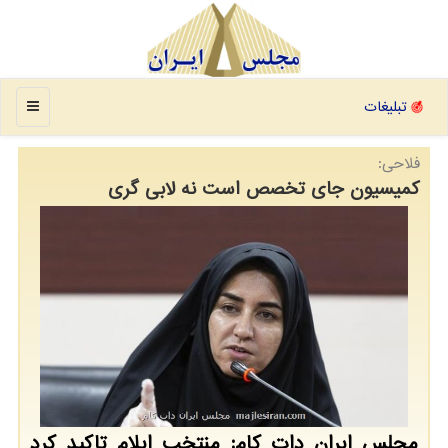
منو
تبلیغات
فلاحی:
كمیسیون جای تخصص است نه لابی گری
مجلس ایران دات كام: منتخب ایلام تاكید كرد