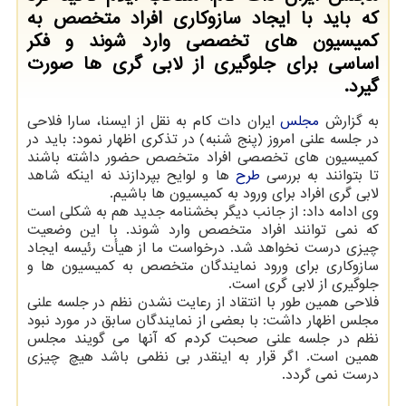
كه باید با ایجاد سازوكاری افراد متخصص به
كمیسیون های تخصصی وارد شوند و فكر
اساسی برای جلوگیری از لابی گری ها صورت
گیرد.
به گزارش
مجلس
ایران دات کام به نقل از ایسنا، سارا فلاحی
در جلسه علنی امروز (پنج شنبه) در تذکری اظهار نمود: باید در
کمیسیون های تخصصی افراد متخصص حضور داشته باشند
تا بتوانند به بررسی
طرح
ها و لوایح بپردازند نه اینکه شاهد
لابی گری افراد برای ورود به کمیسیون ها باشیم.
وی ادامه داد: از جانب دیگر بخشنامه جدید هم به شکلی است
که نمی توانند افراد متخصص وارد شوند. با این وضعیت
چیزی درست نخواهد شد. درخواست ما از هیأت رئیسه ایجاد
سازوکاری برای ورود نمایندگان متخصص به کمیسیون ها و
جلوگیری از لابی گری است.
فلاحی همین طور با انتقاد از رعایت نشدن نظم در جلسه علنی
مجلس اظهار داشت: با بعضی از نمایندگان سابق در مورد نبود
نظم در جلسه علنی صحبت کردم که آنها می گویند مجلس
همین است. اگر قرار به اینقدر بی نظمی باشد هیچ چیزی
درست نمی گردد.