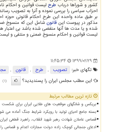
کشور و شوراها درباب
طرح
لیست قوانین و احکام نامع
احزاب سیاسی را بررسی نموده و آنرا به تصویب رساند
بر طبق ماده واحده این طرح احکام قانونی حوزه ا
مذکور در پیوست این
قانون
شامل این که منسوخ ضمن
شده و یا مدت ها آنها منقضی شده باشد بی اعتبار ه
لیست قوانین و احکام منسوخ ضمنی و منتفی و لیست
1399/02/29
11:45:34
تگهای خبر:
تصویب
,
طرح
,
قانون
,
مج
این مطلب مجلس ایران را پسندیدید؟
(1)
تازه ترین مطالب مرتبط
بریکس و شانگهای موقعیت های طلایی ایران برای شکست د
بسته جامع احیای تولید با رویکرد شرایط جنگ آماده می شو
قصاص عاملان شهادت رهبر شهید انقلاب، راهبرد قطعی ایرا
ادعای جنجالی کوچک زاده دولت مجازات اعدام و قصاص را از