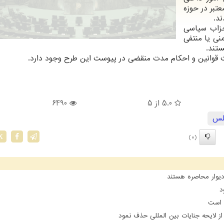
تبر در حوزه
ند.
حزاب سیاسی
ی یا منتفی
ستند.
 قوانین و احکام مدت منقضی در پیوست این طرح وجود دارد.
5.0
از 5
6490
لس
(0)
X
یوار محاصره هستند
د
ن است
 لایحه جنایات بین المللی حذف نمود