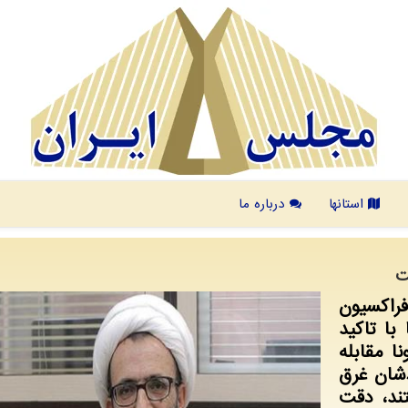
استانها
درباره ما
ت
راكسیون
با تاكید
ا مقابله
دشان غرق
ند، دقت