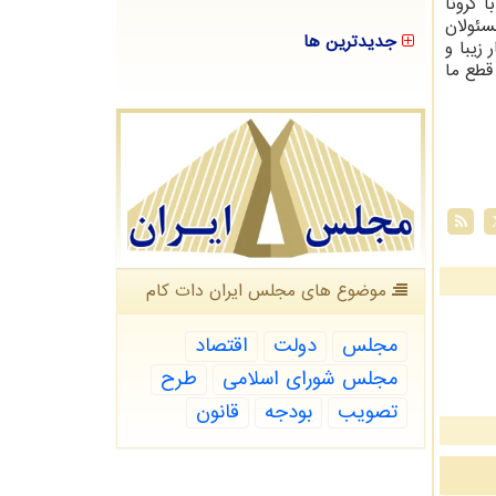
 كرونا
سئولان
جدیدترین ها
زیبا و
قطع ما
موضوع های مجلس ایران دات كام
مجلس
دولت
اقتصاد
مجلس شورای اسلامی
طرح
تصویب
بودجه
قانون