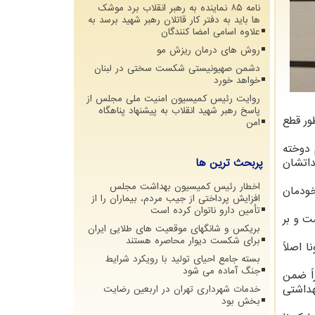
نامه ۸۵ نماینده به رهبر انقلاب برد موشک
ها باید به دفتر کار قاتلان رهبر شهید برسد به
علاوه اسامی امضا کنندگان
روش های درمان ریزش مو
دشمن صهیونیستی شکست سختی در لبنان
خواهد خورد
روایت رئیس کمیسیون امنیت ملی مجلس از
پاسخ رهبر شهید انقلاب به پیشنهاد پناهگاه
ور قطع
امن
 دوخته
داتشان
پربحث ترین ها
اخطار رئیس کمیسیون بهداشت مجلس
خودمان
افزایش پرداختی از جیب مردم، بیماران را از
تأمین دارو ناتوان کرده است
ت و بر
بریکس و شانگهای موقعیت های طلایی ایران
برای شکست دیوار محاصره هستند
 اصلاً
بسته جامع احیای تولید با رویکرد شرایط
جنگ آماده می شود
اً ضمن
هداشتی
خدمات شهرداری تهران در اربعین رضایت
بخش بود