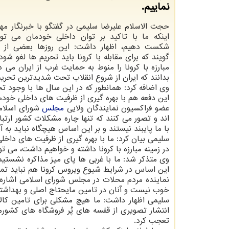
نماییم.
حجت الاسلام علیرضا سلیمی در گفتگو با خبرنگار مهر،
اینكه ما با تاكید بر توان داخلی خودمان می توان
شكست دهیم، اظهار داشت: این روزها بعضی از 
گویند كه برای مقابله با كرونا باید تحریم ها لغو شو
مبارزه با كرونا را منوط به حمایت غرب از ایران می دا
بدانند كه ایران از شروع انقلاب تحت شدیدترین تحر
وی اضافه كرد: همانطور كه در این سال ها با وجود تح
این دفعه هم با بهره گیری از ظرفیت های داخلی خودمان 
عضو فراكسیون نمایندگان ولایی
مجلس
شورای اسلامی
اند و تصور می كنند كه تنها چاره مشكلات كشور ارتب
با ما پایبند نیستند و بر این اساس هیچگاه نباید به 
سلیمی بیان كرد: ما با بهره گیری از ظرفیت های داخ
در زمینه مبارزه با كرونا داشته و خواهیم داشت، می تو
وی متذكر شد: ما با غربی ها پای میز مذاكره نشستیم
این اساس در شرایط شیوع ویروس كرونا هم نباید تمركز
نماینده مردم محلات در مجلس شورای اسلامی اشاره كرد
خوب نیست و آنان در تامین مایحتاج اصلی و بهداشتی 
سلیمی اظهار داشت: ما هیچ مشكلی برای تامین كالا
انتشار تصویری از قفسه های پُر فروشگاه های كشورم
تعجب كرد.