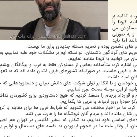
 با تاكید بر
یم كرونا را
مسئولان می
د و به صورتی
نند اما باید
یم های دشمن بوده و تحریم مسئله جدیدی برای ما نیست.
ریم های گوناگون دشمنان، توانسته ایم بر مشكلات خود غلبه نماییم، بط
می توانیم با كرونا مقابله نماییم.
 اشاره كرد: متأسفانه بعضی از مسئولان فقط به غرب و بیگانگان چشم
اط با غربی هاست، در صورتیكه كشورهای غربی نشان داده اند كه به تعه
آنان امید داشت.
لی خودمان و با اتكا بر توان شركت های دانش بنیان و دستاوردهایی كه 
انیم از این مرحله سخت عبور نماییم.
 و قرارداد برجام را منعقد كردیم كه هیچ دستاوردی برای كشورمان نداش
 خودرا روی ارتباط با غربی ها بگذاریم.
: ما در اخبار مختلف می شنویم كه شرایط غربی ها برای مقابله با كرونا
شان مانده اند و مردم آنان فروشگاه ها را غارت می كنند.
های اساسی خود نداریم، به شكلی كه سفیر انگلیس در تهران هم اخیر
ان، از رفتار ملت ما در هجوم نیاوردن به قفسه های دستمال و لوازم ب