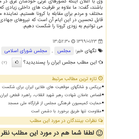
وی با اعلان اینكه كشورهای غربی خودشان غرق در م
باشند، گفت: ما علاوه بر ظرفیت های داخلی زیادی كه 
مختلف و مردم برای مقابله با كرونا هستیم. نماینده 
قابل تحسین در این ایام آن است كه نیروهای جهادی د
می توانیم به زودی كرونا را شكست دهیم.
1399/01/23
13:52:30
تگهای خبر:
مجلس
,
مجلس شورای اسلامی
,
این مطلب مجلس ایران را پسندیدید؟
(2)
تازه ترین مطالب مرتبط
بریکس و شانگهای موقعیت های طلایی ایران برای شکست د
قصاص عاملان شهادت رهبر شهید انقلاب، راهبرد قطعی ایرا
حمایت کمیسیون فرهنگی مجلس از قرارگاه ملی مسجد
مقاومت تنها طریق برخورد با دشمن است
نظرات بینندگان در مورد این مطلب
لطفا شما هم
در مورد این مطلب
نظر 