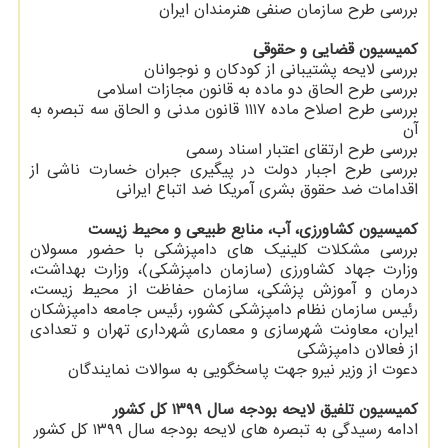
بررسی طرح سازمان صنفی هنرمندان ایران
كمیسیون قضایی و حقوقی
بررسی لایحه پشتیبانی از كودكان و نوجوانان
بررسی طرح الحاق دو ماده به قانون مجازات اسلامی
بررسی طرح اصلاح ماده ۱۱۱۷ قانون مدنی و الحاق سه تبصره به
آن
بررسی طرح ارتقای اعتبار اسناد رسمی
بررسی طرح اجبار دولت در پیگیری جبران خسارت ناشی از
اقدامات ضد حقوق بشری آمریكا ضد اتباع ایرانی
كمیسیون كشاورزی، آب، منابع طبیعی و محیط زیست
بررسی مشكلات كلینیك های دامپزشكی با حضور مسولان
وزارت جهاد كشاورزی (سازمان دامپزشكی)، وزارت بهداشت،
درمان و آموزش پزشكی، سازمان حفاظت از محیط زیست،
رئیس سازمان نظام دامپزشكی كشور، رئیس جامعه دامپزشكان
ایران، معاونت شهرسازی و معماری شهرداری تهران و تعدادی
از فعالان دامپزشكی
دعوت از وزیر نیرو جهت پاسخگویی به سوالات نمایندگان
كمیسیون تلفیق لایحه بودجه سال ۱۳۹۹ كل كشور
ادامه رسیدگی به تبصره های لایحه بودجه سال ۱۳۹۹ كل كشور