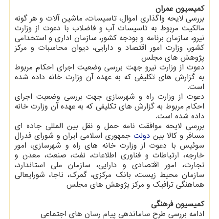
كمیسیون عمران
بررسی لایحه واگذاری اموال، تاسیسات، ماشین آلات و هر گونه
مالكیت مربوط به تاسیسات آب و فاضلاب با دعوت از وزارت
نیرو، سازمان برنامه و بودجه كشور، سازمان اداری و استخدامی
كشور، وزارت امور اقتصاد و دارایی، دیوان محاسبات و مركز
پژوهش های مجلس
دعوت از وزارت نیرو جهت بررسی وضعیت اجرای احكام مربوط
به گزارش های تكلیفی كه به عهده آن وزارت خانه داده شده
است.
دعوت از وزارت راه و شهرسازی جهت بررسی وضعیت اجرای
احكام مربوط به گزارش های تكلیفی كه به عهده آن وزارت خانه
داده شده است.
بررسی لایحه موافقت نامه حمل و نقل بین المللی جاده ای
مسافر و كالا بین
دولت
جمهوری اسلامی ایران و شورای فدرال
سوئیس با دعوت از وزارت خانه های راه و شهرسازی، امور
خارجه، ارتباطات و فناوری اطلاعات، نفت، صنعت، معدن و
تجارت، امور اقتصادی و دارایی، سازمان ملی استاندارد،
سازمان محیط زیست، بانك مركزی، گمرك، ناجا، شورایعالی
هماهنگی ترافیك و مركز پژوهش های مجلس
كمیسیون فرهنگی
ادامه بررسی طرح ساماندهی پیام رسان های اجتماعی