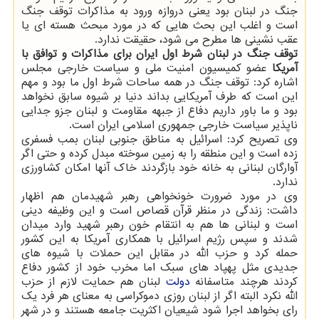
جنگ در لبنان بود یعنی دروازه ورود به مذاکرات توقف جنگ
است و اغلب این بحث هایی که در مورد مبحث هسته ای یا
عقب نشینی ها مطرح می شود، حقیقت ندارد.
توقف جنگ در لبنان شرط اول ایران برای مذاکرات و توافق با
آمریکا
عضو کمیسیون امنیت ملی و سیاست خارجی مجلس
اشاره کرد: توقف جنگ در همه ساحات شرط اول ما بود و مهم
این است که طرف آمریکایی بداند دنیا بر شیوه سابق نخواهد
بود و ما باور داریم دفاع از جبهه مقاومت و لبنان جزو جدایی
ناپذیر سیاست خارجی جمهوری اسلامی ایران است.
وی تصریح کرد: اسرائیل به مناطق جنوبی لبنان بمب فسفری
زده است و این منطقه را به زمین سوخته مبدل کرده و حتی اگر
آوارگان لبنانی به خانه خود بازگردند خاک آنها امکان کشاورزی
ندارد.
وی در مورد ضرورت خونخواهی رهبر شهیدمان هم اظهار
داشت: زندگی در منظر قرآن قصاص است و این وظیفه دینی
است و لبنانی ها هم به انتقام خون رهبر شهید وارد میدان
شدند و سپس رژیم اسرائیل با همکاری آمریکا به این کشور
حمله کرد و حزب الله در مقابل این حملات با شیوه های
جدیدی مثل پهپاد های سبک اما مخرب خود از کشور دفاع
کردند هرچند متاسفانه
دولت
لبنان هم حمایت لازم از حزب
الله نکرد البته اگر از لبنان روزی دموکراسی به معنای هر فرد یک
رای بخواهد اجرا شود شیعیان اکثریت جامعه هستند و در شهر