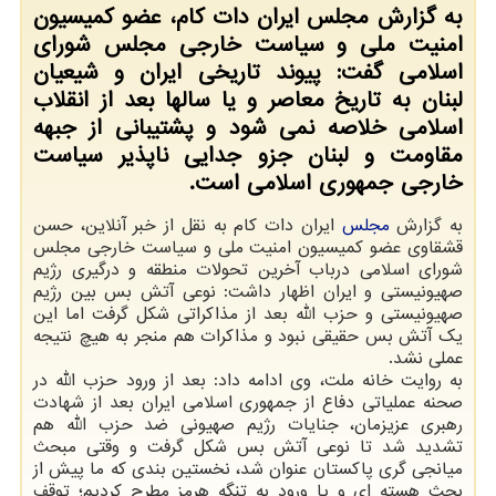
به گزارش مجلس ایران دات کام، عضو کمیسیون
امنیت ملی و سیاست خارجی مجلس شورای
اسلامی گفت: پیوند تاریخی ایران و شیعیان
لبنان به تاریخ معاصر و یا سالها بعد از انقلاب
اسلامی خلاصه نمی شود و پشتیبانی از جبهه
مقاومت و لبنان جزو جدایی ناپذیر سیاست
خارجی جمهوری اسلامی است.
به گزارش
مجلس
ایران دات کام به نقل از خبر آنلاین، حسن
قشقاوی عضو کمیسیون امنیت ملی و سیاست خارجی مجلس
شورای اسلامی درباب آخرین تحولات منطقه و درگیری رژیم
صهیونیستی و ایران اظهار داشت: نوعی آتش بس بین رژیم
صهیونیستی و حزب الله بعد از مذاکراتی شکل گرفت اما این
یک آتش بس حقیقی نبود و مذاکرات هم منجر به هیچ نتیجه
عملی نشد.
به روایت خانه ملت، وی ادامه داد: بعد از ورود حزب الله در
صحنه عملیاتی دفاع از جمهوری اسلامی ایران بعد از شهادت
رهبری عزیزمان، جنایات رژیم صهیونی ضد حزب الله هم
تشدید شد تا نوعی آتش بس شکل گرفت و وقتی مبحث
میانجی گری پاکستان عنوان شد، نخستین بندی که ما پیش از
بحث هسته ای و یا ورود به تنگه هرمز مطرح کردیم؛ توقف