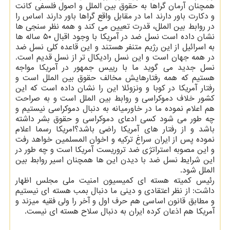
همچنان آرمان گراها به حقوق بین الملل و اصول فلسفی کانت
و دکارت باور دارند اما در مقابل واقع گراها باور دارند اساس را
در روابط بین الملل، قدرت تعیین می کند و همه نظر سنجی ها
نشان داده است نسل ضد در آمریکا با وجود اقبال ۵۰ ساله ها
به اسرائیل از این رژیم متنفر هستند و این قاعده کلی نسل ضد
در همه جهان است و این نسل رادیکال تر از نسل قدیم است.
نسل جدید می گوید ما با رییس جمهور در آمریکا مواجه
هستیم که همه رفتارهایش مخالف حقوق بین الملل است و
رفتار آمریکا در کوبا و ونزوئلا این را نشان داده است که این
کشور خلاف دموکراسی و روابط بین الملل است و به صراحت
هم اعلام نموده ما در خاورمیانه به دنبال دموکراسی نیستیم و
چه طور می شود کسی ادعای دموکراسی و حقوق بشر داشته
باشد و از رفتار های آمریکا راضی باشد؟امریکا رسما اعلام
نموده پس از ایران سراغ ترکیه و اخوان المسلمین خواهد رفت
و این مصوبه استراتژی ضد تروریست آمریکا است و چه طور در
این شرایط نسل ضد با دیدن این ها همچنان اسیر روابط بین
الملل شود.
رئیس کمیته هسته ای کمیسیون امنیت ملی مجلس اظهار
داشت: از نظر اعتقادی و دینی ما دنبال بمب هسته ای نیستیم
و مطابق قانون اساسی هم حرف اول و آخر را ولی فقیه میزند و
آمریکا هم اذعان کرده ایران به دنبال سلاح هسته ای نیست.