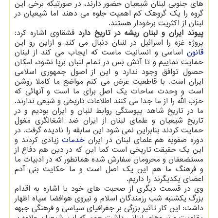
های جنوبی لبنان شیعیان حضور دارند، در صورتیکه برخی این
گروه را یک گروهک کم اهمیت جلوه می دهند اما شیعیان در
لبنان از اکثریت برخودار هستند.
پیوند ایران و لبنان ریشه در تاریخ دارد
قشقاوی اشاره کرد:
پروژه غزه را اسرائیل در لنبان دنبال می کند و ازاین رو این
قانون
اساسی و انسانیت ماست که ایجاب می کند از لبنان
حمایت نماییم و تا آتش بس در تمام لنبان برپا نشود، امکان
حصول توافق وجود ندارد و این از اصول جمهوری اسلامی
ایران است. با قاطعیت عرض می کنم مواضع ما کاملا روشن
است و وحدت ساحات یک اصل برای ما است و آنهائی که
حزب الله را از ما جدا می کنند اطلاعات تاریخی و شیعی ندارند.
ما در تاریخ شاهد پیوستگی روابط لنبان و ایران بودیم و در
تاریخ شیعیان و علمای لبنان از ایران ضد اشغالگری مغول
حمایت کردند بنابراین نمی شود این سابقه را نادیده گرفت. در
دوره صفویه هم علمای لبنان در ایران
خدمات
زیادی کردند و
این یک حقیقت تاریخی است کما این که در دین هم دفاع از
مستضعفان و محرومان سفارش شده همانطور که در ادبیات ما
و فرهنگ ما هم این یک اصل است و ما حکایت بنی آدم
اعضای یکدیگرند را داریم.
وی در قسمت دیگری از صحبت های خود با اشاره به اقدام
بزرگ یکشنبه شب رزمندگان اسلام و نیروی هوافضا سپاه اظهار
داشت: این کار تاثیر بزرگی بر جغرافیای سیاسی و فرهنگی جبهه