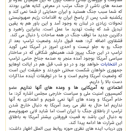
مقاومت و نیروهای لبنانی داشت چون که این شیعیان علاوه بر
صدمه های ناشی از جنگ مرتب در معرض کنایه هایی بودند
که شما سبب جنگ هستید و ایران حمایتی از شما نمی کند و
یکشنبه شب پس از پاسخ ایران به اقدامات رژیم صهیونیستی
تحولات زیادی در لبنان به وجود آمد و این باور هم به یقین
تبدیل شد که پشت تهدید ما عمل است. بنابراین راهبرد و
دکترین جدید ما توقف جنگ در همه ساحات را دنبال می کند.
قشقاوی اضافه کرد: همه قبول دارند وضعیت ترامپ بعد از
جنگ رو به جلو نیست و احدی امروز در آمریکا نمی گوید
ترامپ در این جنگ پیروز شد، همینطور شکافی که در ساختار
سیاسی آمریکا بوجود آمده منجر به صدمه جناح حامی ترامپ
در
انتخابات
خواهد بود و در دو شب قبل هم در ایالت اوهایو
جمهوری خواهان شکست سختی خوردند و حقیقت این است
که وضعیت آمریکا وخیم است و ما در توفیقات آینده مذاکرات
دست بالا را داریم.
اعتمادی به آمریکایی ها و وعده های آنها نداریم
عضو
کمیسیون امنیت ملی و سیاست خارجی مجلس اشاره کرد: ما
خام آمریکا و وعده های آنها نمی شویم و اعتمادی به آنها
نداریم اما حال به نظر می رسد آمریکا به دنبال خارج شدن
ترامپ از باطلاق جنگ با ایران است اما شاید لابی صهیونیسم
به دنبال این باشد به قمیت فرورفتن بیشتر آمریکا به باطلاق
این شرارت ها ادامه پیدا کند.
وی درباب ایده های نظری حوزه روابط بین الملل اظهار داشت: