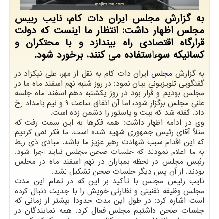
به گزارش مجلس ایران دات کام، نایب رییس
مجلس اظهار داشت: انتظار ما اینست که دولت
قرارگاه اقتصادی راه بیندازد و با محتکران و
کسانیکه سوءاستفاده می کنند، برخورد شود.
به گزارش
مجلس
ایران دات کام به نقل از مهر، علی نیکزاد در
گفتگویی تلویزیونی بیان نمود: در روز شنبه نهم اسفند ماه ما در
مجلس بودیم و قرار بود در روز یکشنبه دهم اسفند ماه جلسه
علنی مجلس برگزار شود، اما آن اتفاق ساعت ۹ و نیم بامداد رخ
داد. گفته شد که بیت و پاستور را دشمن زده است.
وی در ادامه اظهار داشت: همه فکرها به این سمت رفت که
مثلاً آقای رئیس جمهوری شهید شده است. ما فکر نمی کردیم
که این اقدام سبب شهادت رهبر عزیز ما باشد. مبادی ذی ربط
به ما اعلام نمودند که جلسات صحن مجلس نباید اجرا شود.
رئیس مجلس در لحظه بمباران در نهم اسفند ماه در مجلس
بودند. از آن پس دیگر جلسات صحن تشکیل نشد.
نایب رئیس مجلس با تأکید بر این که در تمام این مدت
مجلس وظیفه تقنینی و نظارتی خویش را با جدیت دنبال کرده
است اشاره کرد: در طول این مدت حدودا بیشتر از زمانی که
جلسات صحن داشتیم مجلس فعال کرد. همه نمایندگان در