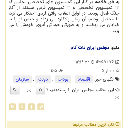
به طور خلاصه
در کنار این کمیسیون های تخصصی مجلس که
۱۳ کمیسیون تخصصی و ۳ کمیسیون فرعی هستند از آغاز
جنگ فعال بودند. در اوایل انقلاب وقتی فردی احتکار می کرد،
ما محصل بودیم، آن زمان پلاکارد می زدند و جنس او را به
خیابان می ریختند و به صورتی خودش آبروی خودش را می
برد.
منبع:
مجلس ایران دات كام
1405/02/26
12:16:32
0.0
از 5
165
تگهای خبر:
اقتصاد
,
بودجه
,
دولت
,
سازمان
این مطلب مجلس ایران را پسندیدید؟
(0)
(0)
X
تازه ترین مطالب مرتبط