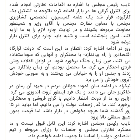
نایب رئیس مجلس با اشاره به اقدامات نظارتی انجام شده
برای کنترل گرانی ها در بازار اضافه کرد: باتوجه به تشکیل یک
کارگروه، قرار شد یک هفته کمیسیون تخصصی کشاورزی
مجلس با معاون نظارت مجلس با آقای وزیر و همینطور
معاونت مربوطه بشینند و در نهایت چاره لازم را به ما ارایه
کنند. امروز پنجشنبه است و شنبه باید چاره برای کنترل بازار
عرضه شود.
وی در ادامه اشاره کرد: انتظار ما این است که دولت قرارگاه
اقتصادی را راه بیاندازد؛ با محتکران و آنهایی که سوءاستفاده
می کنند، عین زمان جنگ برخورد شود. در اوایل انقلاب وقتی
فردی احتکار می کرد، ما محصل بودیم، آن زمان پلاکارد می
زدند و جنس او را به خیابان می ریختند و به صورتی خودش
آبروی خودش را می برد.
نیکزاد در ادامه بیان نمود: جوانان مردم در جبهه آن زمان در
خاکریز جان می دادند و یک فرد اینطور ثروت اندوزی می کرد.
ازاین رو ما از دولت انتظار دادیم با گران فروشی و محتکران
برخورد کند. ما قدر زحمات دولت را می دانیم. اما نباید در ۱۵
روز گذشته شما هرچه بخواهی در بازار باشد اما قیمت بدون
هیچ منطقی بالا برود.
نایب رئیس مجلس اشاره کرد: این قابل قبول نیست و ما
عملکرد نظارتی مجلس و جلسات با وزرای مربوطه و تیم
اقتصادی دولت را اساسا با جدیت ادامه خواهیم داد.