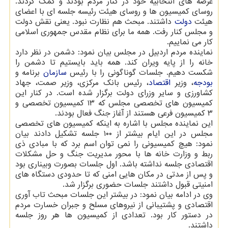
عرصه های انتخابیه خود در کنار مردم بودند و کمک کردند.
روسای کمیسیون ها و روسای هیئت رئیسه جلسه ای با اعضای
هیئت
دولت
داشتند. مبحث هم نظارت نبود. یعنی نقش دولت
و مجلس کنار رفت. همه ما برای نظام مقدس جمهوری اسلامی
کار می نماییم.
نماینده مردم اردبیل در مجلس بیان نمود: دشمن در نظر دارد
خانه را از پایه ویران کند. همه باید بایستیم تا دشمن را
شکست دهیم. جلسات گوناگونی را با رئیس
سازمان
برنامه و
بودجه
، وزیر
اقتصاد
، رئیس بانک مرکزی، وزیر صمت، جهاد
کشاورزی و سایر وزرای دولت برگزار شده است. در کنار این
کمیسیون های تخصصی مجلس که ۱۳ کمیسیون تخصصی و
۳ کمیسیون فرعی هستند از آغاز جنگ فعال بودند.
این نماینده مجلس با اشاره به اینکه کمیسیون های تخصصی
مجلس در این ایام بیشتر از ۱۰۰ جلسه تشکیل دادند بیان
نمود: هیچ کمیسیونی را نمی توان اسم برد که با مبادی ذی
ربط و وزارت خانه ها با محور مدیریت جنگ و حل مشکلات
اقتصادی جلسه نداشته باشد. اول جلسات بصورت وبیناری بود
و پس از مدتی در مکان هایی امنی که تا حدودی دستگاه های
امنیتی قبول داشتند جلسات حضوری برگزار شد.
وی در ادامه بیان نمود: در بیشتر این جلسات مبحث تاب آوری
اقتصادی و پشتیبانی از نیروهای مسلح و جبران خسارت مردم
در دستور کار بود. تعدادی از کمیسیون ها هر روز جلسه
داشتند.