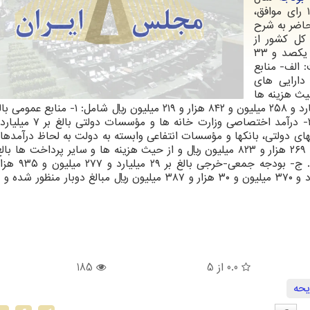
۱۴۰۵، ماده واحده لایحه بودجه سال آینده را با ۱۹۱ رای موافق،
 از مجموع ۲۲۳ نماینده حاضر به شرح
ر تصویب کردند: ماده واحده- بودجه سال ۱۴۰۵ کل کشور از
حیث منابع و مصارف بالغ بر یکصد و ۵۵ میلیارد و یکصد و ۳۳
یر است: الف- منابع
دارایی های
یث هزینه ها
یالب- بودجه شرکتهای دولتی، بانکها و مؤسسات انتفاعی وابسته به دولت به لحاظ درآمده
میلیون ریالاز سرجمع بودجه کل کشور مبلغ ۳۳ میلیارد و ۳۷۰ میلیون و ۳۰ هزار و ۳۸۷ میلیون ریال مبالغ دوبا
0.0
از 5
185
یحه