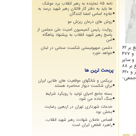
نامه ۸۵ نماینده به رهبر انقلاب برد موشک
ها باید به دفتر کار قاتلان رهبر شهید برسد به
علاوه اسامی امضا کنندگان
روش های درمان ریزش مو
روایت رئیس کمیسیون امنیت ملی مجلس از
پاسخ رهبر شهید انقلاب به پیشنهاد پناهگاه
امن
و تملک دارایی های سرمایه ای و مالی بالغ بر ۷۰ میلیارد و ۲۵۸ میلیون و ۸۴۲ هزار و ۲۱۹ میلیون ریال شامل: ۱- منابع عمومی بالغ بر ۶۲
دشمن صهیونیستی شکست سختی در لبنان
میلیارد و ۷۸۱ میلیون و ۲۵۶ هزار و ۹۲۷ میلیون ریال۲- درآمد اختصاصی وزارت خانه ها و مؤسسات دولتی بالغ بر ۷ میلیارد و ۴۷۷
خواهد خورد
ا و سایر
منابع تامین اعتبار بالغ بر ۸۸ میلیارد و ۹۶۶ میلیون و ۲۶۹ هزار و ۸۲۳ میلیون ریال و از حیث هزینه ها و سایر پرداخت ها بالغ بر ۸۸
پربحث ترین ها
میلیارد و ۹۶۶ میلیون و ۲۶۹ هزار و ۸۲۳ میلیون ریال. ج- بودجه جمعی-خرجی بالغ بر ۲۹ میلیارد و ۲۷۷ میلیون و ۹۳۵ هزار و ۶۲۰
ر منظور شده و جمعی-
بریکس و شانگهای موقعیت های طلایی ایران
برای شکست دیوار محاصره هستند
بسته جامع احیای تولید با رویکرد شرایط
جنگ آماده می شود
خدمات شهرداری تهران در اربعین رضایت
بخش بود
قصاص عاملان شهادت رهبر شهید انقلاب،
راهبرد قطعی ایران است