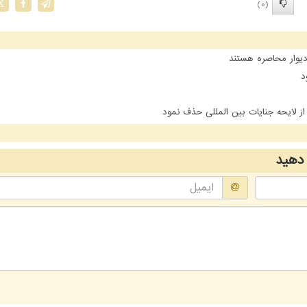
(0)
X
یوار محاصره هستند
د
 لایحه جنایات بین المللی حذف نمود
دهید