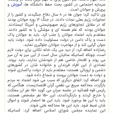
سرمایه اجتماعی در کشور، بحث حفظ دانشگاه ها،
آموزش
و
پرورش و جوانان است.
وی تاکید کرد: جوان ها در ۸ سال دفاع جنگیدند و کشور را از
تجاوزات رژیم بعثی نجات دادند. در جنگ ۱۲ روزه جوانان بودند
که در مقابل تجاوزهای رژیم صهیونیستی و آمریکا ایستادند.
جوانان بودند که علم هسته ای و موشکی را به کشور دادند.
معتقدم باید اعتماد جوانان را جلب کرد. باید به جوانان پاک
دست و پاک دامن در دولت مسئولیت داده شود. دولت باید
جوان گرایی کند و از مهاجرت جوانان جلوگیری نماید.
رضازاده اضافه کرد: از دید من یک خانه تکانی برای دولت لازم
است، چونکه کسانیکه سالیان سال است از این میز به آن میز
می روند و افتخار خاصی هم از خودشان ندارند، باید بروند.
تعدادی از این افراد فرزندان و خانواده شان در کشورهای
دشمن و اروپائی هستند؛ معتقدم باید از دولت پاکسازی شوند
و دولت به دست جوانان برومند و شجاع داده شود.
وی اضافه کرد: اتفاق دیگری که سبب می شود اعتماد به مردم
بازگردد، محاکمه سریع بی نظمی گران اقتصادیست. هنگامی که
رئیس قوه قضائیه در جلسه سران می گوید ۱۵۰ نفر ارز مملکت
را خارج کردند و بازنگرداندند، این ۱۵۰ نفر مشخص هستند،
باید با این ها برخورد شود. باید این ها احضار شوند و اموال
شان ضبط شود. باید این ها محاکمه علنی شوند.
این نماینده مجلس شورای اسلامی اضافه کرد: کسانیکه