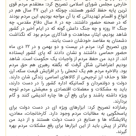
خارجی مجلس شورای اسلامی تصریح کرد: معتقدم مردم قوی
ترین پایه حفظ کشور هستند، چونکه در این 47 سال هم در
انواع و اقسام تهدیداتی که با آن مواجه بودیم، این مردم بودند
که در صحنه حضور داشتند. چه در ۸ سال دفاع مقدس، چه
جنگ 12 روزه و چه جنگ داعش گونه که در ایام اخیر در کشور
شاهد بودیم، ایثار، مجاهدت و فداکاری مردم بود که نگذاشت
دشمنان به مقاصد خودشان دست یابند.
وی تصریح کرد: مردم در بیست و دو بهمن و در ۲۲ دی ماه
حضور حماسی داشتند و نشان دادند که پای کشور ایستاده
اند. از دید من حفظ مردم از واجبات یک حکومت است. شاهد
بودیم اعتراضاتی شکل گرفت که بگفته رهبری هم حق مردم
بود. بالاخره مردم هم یک تحملی را در افزایش قیمت سکه، ارز،
طلا و حذف ارز ترجیحی از کالاهای اساسی زندگی شان دارند.
دولت و دولتمردان و کسانیکه اداره کشور را در دست دارند،
باید به مشکلات و معضلات اقتصادی و معیشتی مردم توجه
ویژه داشته باشند و برای رفع آن ها چاره اندیشی کنند و گام
بردارند.
رضازاده تصریح کرد: ابزارهای ویژه ای در دست دولت برای
پاسخگویی به مطالبات مردم وجود دارد. کارخانجات، معادن،
پالایشگاه ها و صنایع در دست دولت هستند و از دید من
بالاتر از پیش باید از این ابزارها برای رفع مشکلات مردم بهره
گیرند.