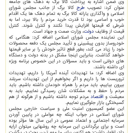
وی ضمن اشاره به پرداخت کالا برگ به دهک های جامعه
عنوان کرد: تصویب
طرح
کالا برگ از جانب مجلس شورای
اسلامی و واگذاری یارانه کالا برگ به تمام دهک ها یک اقدام
خوب و اساسی بود تا قدرت خرید مردم را بالا ببرد، اما به
شرطی که قیمتها افزایش پیدا نکنند و کنترل شوند. کنترل
قیمت از وظایف
دولت
، وزارت صمت و جهاد است.
این نماینده مجلس شورای اسلامی اضافه کرد: هنگامی که
خودروساز بدون پیشبینی و تأیید مجلس یک دفعه محصولات
خود را زیاد می کند، بطور قطع تاثیر خودش را بر سایر قیمتها
خواهد گذاشت. بنابراین اینجا مشکل در بدنه دولت و دستگاه
های دولتی است و باید مسؤلان در این خصوص برنامه ویژه
ای داشته باشند.
وی اضافه کرد: ما تهدیدات آینده آمریکا را داریم، تهدیدات
تروریست ها را داریم و اگر بخواهیم از این تهدیدات سربلند
بیرون بیاییم، باید مردم را همراه خودمان داشته باشیم. باید
مردم را حفظ و به مشکلات شان رسیدگی نماییم. باید به
معیشت و
اقتصاد
مردم توجه داشته باشیم و از هرگونه از هم
گسیختگی بازار جلوگیری نماییم.
این عضو کمیسیون امنیت ملی و سیاست خارجی مجلس
شورای اسلامی در جواب اینکه چه عواملی در پایین آوردن
سرمایه اجتماعی و اعتماد عمومی در این سال ها مؤثر بوده
است و برای برگرداندن این سرمایه چه روشهایی میتوان ارایه
داد، اظهار داشت: هم اکنون برای ما مهم ترین بحث در برگشت