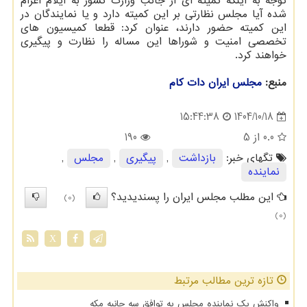
توجه به اینکه کمیته ای از جانب وزارت کشور به ایلام اعزام
شده آیا مجلس نظارتی بر این کمیته دارد و یا نمایندگان در
این کمیته حضور دارند، عنوان کرد: قطعا کمیسیون های
تخصصی امنیت و شوراها این مساله را نظارت و پیگیری
خواهند کرد.
منبع:
مجلس ایران دات كام
1404/10/18
15:44:38
0.0
از 5
190
تگهای خبر:
بازداشت
,
پیگیری
,
مجلس
,
نماینده
این مطلب مجلس ایران را پسندیدید؟
(0)
(0)
X
تازه ترین مطالب مرتبط
واکنش یک نماینده مجلس به توافق سه جانبه مکه