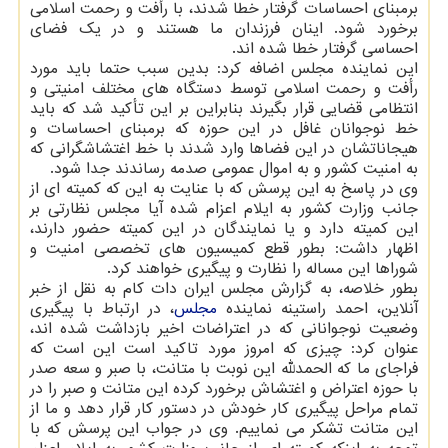
برمبنای احساسات گرفتار خطا شدند، با رأفت و رحمت اسلامی
برخورد شود. اینان فرزندان ما هستند و در یک فضای
احساسی گرفتار خطا شده اند.
این نماینده مجلس اضافه کرد: بدین سبب حتما باید مورد
رأفت و رحمت اسلامی توسط دستگاه های مختلف امنیتی و
انتظامی قضایی قرار بگیرند بنابراین بر این تأکید شد که باید
خط نوجوانان غافل در این حوزه که برمبنای احساسات و
هیجاناتشان در این فضاها وارد شدند با خط اغتشاشگرانی که
به امنیت کشور و به اموال عمومی صدمه رساندند جدا شود.
وی در پاسخ به این پرسش که با عنایت به این که کمیته ای از
جانب وزارت کشور به ایلام اعزام شده آیا مجلس نظارتی بر
این کمیته دارد و یا نمایندگان در این کمیته حضور دارند،
اظهار داشت: بطور قطع کمیسیون های تخصصی امنیت و
شوراها این مساله را نظارت و پیگیری خواهند کرد.
بطور خلاصه، به گزارش مجلس ایران دات کام به نقل از خبر
آنلاین، احمد راستینه نماینده
مجلس
، در ارتباط با پیگیری
وضعیت نوجوانانی که در اعتراضات اخیر بازداشت شده اند،
عنوان کرد: چیزی که امروز مورد تاکید است این است که
فراجای ما که الحمدلله این نوبت با متانت، با صبر و سعه صدر
با حوزه اعتراض و اغتشاش برخورد کرده این متانت و صبر را در
تمام مراحل پیگیری کار خودش در دستور کار قرار دهد و ما از
این متانت تشکر می نماییم. وی در جواب این پرسش که با