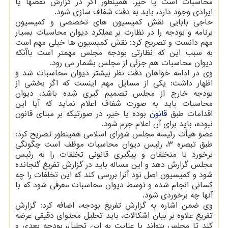
محاسبات است یا خیر. همینطور اگر در گزارش نقصها یا
ایرادی وجود دارد، باید به دقت شفاف سازی شود.
حاجی بابایی نقش کمیسیون های تخصصی و کمیسیون
برنامه و بودجه را در نظارت بر عملکرد دیوان محاسبات بسیار
مهم دانست و تصریح کرد: نقش کمیسیون ها خیلی مهم است
به سبب این که نظارتی بودجه مجلس مهمتر است باآنکه
دیوان محاسبات هم جزئی از مجلس بشمار می رود.
وی در ادامه خواهان دقت نظر بیشتر دیوان محاسبات شد و
اظهار داشت: یکی از مسایل مهم اینست که اگر بخشی از
بودجه خارج از مجلس تصمیم گیری شده باشد، دیوان
محاسبات باید به صورت شفاف اعلام نماید که آیا این
اقدامات طبق
قانون
بوده یا خیر، در صورتیکه بر مبنای قانون
نبوده، باید برای آن اعلام جرم شود.
عضو هیأت رئیسه مجلس شورای اسلامی همینطور تصریح کرد:
طبق تبصره ۳، رئیس دیوان محاسبات موظف است چگونگی
برخورد با متخلفان و پیگیری قانونی تخلفات را به رئیس
مجلس گزارش دهد و این مساله باید در گزارش تفریغ گنجانده
شود و کمیسیون اصل نود آنرا بررسی کند که این تخلفات را چه
کسانی انجام شده و توسط دیوان محاسبات معرفی شود که با
آنها چه برخوردی شود.
وی ضمن اشاره به گزارش تفریغ بودجه، اضافه کرد: گزارش
تفریغ علاوه بر بیان اشکالات، باید تحلیل محتوای دقیقی عرضه
کند تا مجلس بتواند با عنایت به این تحلیل، بودجه بعدی و