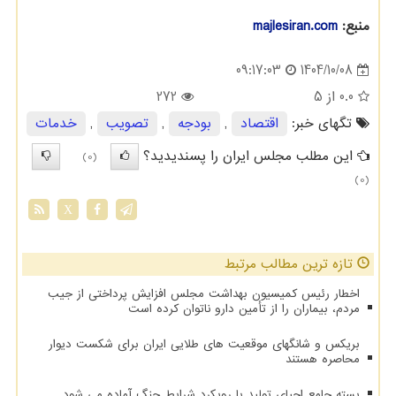
منبع:
majlesiran.com
1404/10/08
09:17:03
0.0
از 5
272
تگهای خبر:
اقتصاد
,
بودجه
,
تصویب
,
خدمات
این مطلب مجلس ایران را پسندیدید؟
(0)
(0)
X
تازه ترین مطالب مرتبط
اخطار رئیس کمیسیون بهداشت مجلس افزایش پرداختی از جیب
مردم، بیماران را از تأمین دارو ناتوان کرده است
بریکس و شانگهای موقعیت های طلایی ایران برای شکست دیوار
محاصره هستند
بسته جامع احیای تولید با رویکرد شرایط جنگ آماده می شود