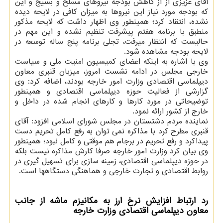
آقای عزیزی از از کاهش بودجه نیروهای مسلح و بسیج و این
که بودجه مورد نیاز این نیروها به میزان کافی در لایحه دیده
نشده، انتقاد کرد؛ همینطور وی اظهار داشت که لایحه مذکور
منطبق با برنامه هفتم پیشرفت تنظیم نشده و این مهم در
حالیست که انتظار میرفت، تجلی برنامه پنج ساله توسعه در
لایحه بودجه مشاهده شود.
وی با اشاره به اینکه اعضای کمیسیون امنیت ملی و سیاست
خارجی مجلس در ادامه نشست امروز، میزبان قنبری معاون
دیپلماسی اقتصادی وزارت امور خارجه بودند، اضافه کرد: وی
گزارشی از فعالیت حوزه دیپلماسی اقتصادی و همینطور
توضیحاتی در مورد کارها و کارهای انجام شده در داخل و
خارج از کشور ارائه نمود.
نماینده مردم دشتستان در مجلس شورای اسلامی افزود: آقای
قنبری مطرح کرد با مذاکره نمی توان به رفع کامل تحریم دست
پیداکرد و رفع تحریم در برجام هم موقتی و کامل نبود؛ همینطور
وی بیان کرد وزارت امور خارجه صرفا کارش مذاکره نیست بلکه
در حوزه دیپلماسی اقتصادی، زمینه سازی برای تسهیل گیری در
روابط اقتصادی و تجارت خارجی و هماهنگی دستگاهها است.
رد ارتباط افزایش نرخ ارز به مکانیزم ماشه از جانب
معاون دیپلماسی اقتصادی وزارت خارجه