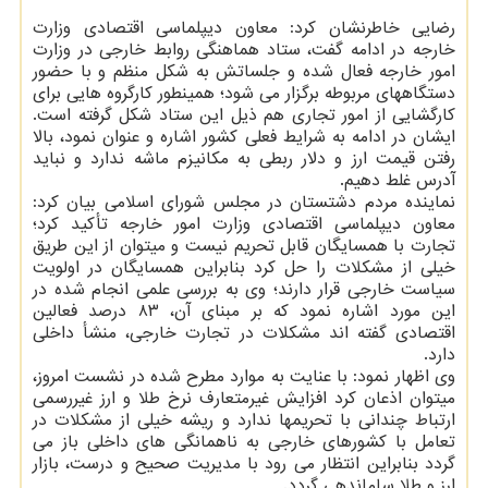
رضایی خاطرنشان کرد: معاون دیپلماسی اقتصادی وزارت
خارجه در ادامه گفت، ستاد هماهنگی روابط خارجی در وزارت
امور خارجه فعال شده و جلساتش به شکل منظم و با حضور
دستگاههای مربوطه برگزار می شود؛ همینطور کارگروه هایی برای
کارگشایی از امور تجاری هم ذیل این ستاد شکل گرفته است.
ایشان در ادامه به شرایط فعلی کشور اشاره و عنوان نمود، بالا
رفتن قیمت ارز و دلار ربطی به مکانیزم ماشه ندارد و نباید
آدرس غلط دهیم.
نماینده مردم دشتستان در مجلس شورای اسلامی بیان کرد:
معاون دیپلماسی اقتصادی وزارت امور خارجه تأکید کرد؛
تجارت با همسایگان قابل تحریم نیست و میتوان از این طریق
خیلی از مشکلات را حل کرد بنابراین همسایگان در اولویت
سیاست خارجی قرار دارند؛ وی به بررسی علمی انجام شده در
این مورد اشاره نمود که بر مبنای آن، ۸۳ درصد فعالین
اقتصادی گفته اند مشکلات در تجارت خارجی، منشأ داخلی
دارد.
وی اظهار نمود: با عنایت به موارد مطرح شده در نشست امروز،
میتوان اذعان کرد افزایش غیرمتعارف نرخ طلا و ارز غیررسمی
ارتباط چندانی با تحریمها ندارد و ریشه خیلی از مشکلات در
تعامل با کشورهای خارجی به ناهمانگی های داخلی باز می
گردد بنابراین انتظار می رود با مدیریت صحیح و درست، بازار
ارز و طلا ساماندهی گردد.