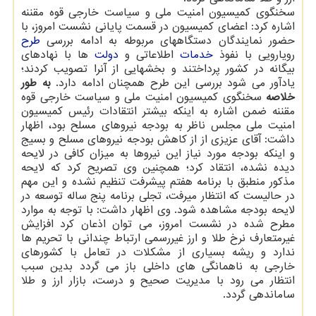
سخنگوی کمیسیون امنیت ملی و سیاست خارجی قوه مقننه
اشاره کرد: اعضای کمیسیون در قسمت پایانی نشست امروز، با
حضور نمایندگان دستگاههای مربوطه به ادامه بررسی
طرح
رویارویی با نفوذ
خدمات
اطلاعاتی و
دولت
ها با نهادهای
بیگانه در کشور پرداختند و بخشهایی از آنرا تصویب کردند؛
یادآور می شود بررسی این طرح همچنان ادامه دارد.
به طور
خلاصه
سخنگوی کمیسیون امنیت ملی و سیاست خارجی قوه
مقننه ضمن اشاره به اینکه بیشتر انتقادات رئیس کمیسیون
امنیت ملی مجلس ناظر به بودجه نیروهای مسلح بود، اظهار
داشت: آقای عزیزی از از کاهش بودجه نیروهای مسلح و بسیج
و اینکه بودجه مورد نیاز این نیروها به میزان کافی در لایحه
دیده نشده، انتقاد کرد؛ همچنین وی تصریح کرد که لایحه
مذکور منطبق با برنامه هفتم پیشرفت تنظیم نشده و این مهم
در حالیست که انتظار میرفت، تجلی برنامه پنج ساله توسعه در
لایحه بودجه مشاهده شود. وی اظهار داشت: با توجه به موارد
مطرح شده در نشست امروز، می توان اذعان کرد افزایش
غیرمتعارف نرخ طلا و ارز غیررسمی ارتباط چندانی با تحریم ها
ندارد و ریشه بسیاری از مشکلات در تعامل با کشورهای
خارجی به ناهمانگی های داخلی باز می گردد بدین سبب
انتظار می رود با مدیریت صحیح و درست، بازار ارز و طلا
ساماندهی گردد.