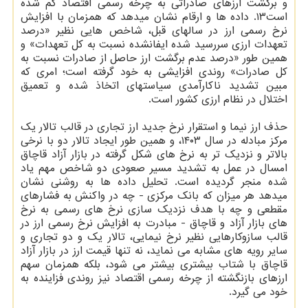
و برگشت ارزهای صادراتی به چرخه رسمی اقتصاد کم شده
است۱۳. داده ها و ارقام نشان میدهد که همزمان با افزایش
نرخ رسمی ارز در سالهای قبل، شاخص هایی نظیر «درصد
تعهدات ارزی سررسید شده ایفانشده نسبت به کل تعهدات» و
همین طور «درصد عدم برگشت ارز حاصل از صادرات نسبت به
کل صادرات» روندی افزایشی به خود گرفته است؛ امری که
مبین تشدید ناکارآمدی سیاستهای اتخاذ شده و تعمیق
اختلال در نظام ارزی کشور است.
حذف ارز نیما و استقرار نرخ جدید ارز تجاری در قالب تالار یک
مرکز مبادله در سال ۱۴۰۳، و همین طور ایجاد تالار دو با نرخی
بالاتر و نزدیک تر به نرخ های شکل گرفته در بازار آزاد قاچاق
امسال در عمل به تشدید مسیر صعودی دو شاخص مهم یاد
شده منجر گردیده است. تحلیل داده ها به روشنی نشان
میدهد هر میزان که بانک مرکزی - چه در واکنش به فشارهای
مقطعی و چه با هدف نزدیک سازی نرخ های رسمی به نرخ
های بازار آزاد و قاچاق - مبادرت به افزایش نرخ رسمی ارز در
قالب سازوکارهایی نظیر نرخ نیمایی، تالار یک و دو تجاری و
سایر رویه های مشابه می نماید، نه تنها قیمت ارز در بازار آزاد
قاچاق با شتاب بیشتری بیشتر می شود، بلکه همزمان سهم
ارزهای بازنگشته از چرخه رسمی اقتصاد نیز روندی فزاینده به
خود می گیرد.