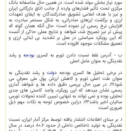
مورد نیاز بخش مولد شده است. در همین حال متاسفانه بانک
مرکزی تحت تأثیر فشارهای وارده از جانب اتاق بازرگانی ایران
و نیز با هدف اعلامی تشویق صادرکنندگان به ایفای تعهدات
ارزی و برگشت ارزهای صادراتی، به شکل مستمر مبادرت به
افزایش نرخ رسمی ارز نموده است؛ حال آنکه همان گونه که
پیش تر نیز تصریح شد، شواهد و نتایج عملی حاکی از آنست
که این رویکرد سیاستی در عمل بر تشدید بی ثباتی ارزی و
تعمیق مشکلات موجود افزوده است.
ب - آدرس غلط نسبت دادن تورم به کسری
بودجه
و رشد
نقدینگی به عنوان عامل اصلی
در برخی تحلیل ها کسری بودجه
دولت
و رشد نقدینگی به
عنوان علت اصلی تورم و کاهش ارزش پول ملی معرفی می
شود۲۲. در عین حال بررسی دقیق داده ها و شواهد آماری
رسمی نشان میدهد که این رویکرد، واجد کاستی های جدی
تحلیلی بوده و نمی تواند به تنهایی تبیین کننده تحولات تورمی
سالیان اخیر باشد۲۳. دراین خصوص توجه به نکات مهم ذیل
ضروری است:
۱. بر مبنای اطلاعات انتشار یافته توسط مرکز آمار ایران، نسبت
نقدینگی به تولید ناخالص داخلی از حدود ۸۰.۶ درصد در سال