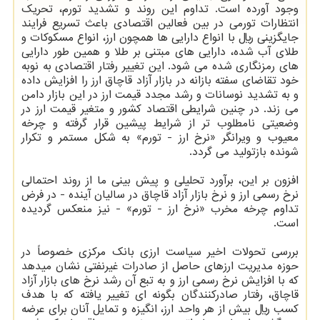
وجود آورده است. تداوم این روند و تشدید تورم، تحریک
انتظارات تورمی در بین فعالین اقتصادی باعث تسریع فرایند
جایگزینی ریال با انواع دارایی ها همچون ارز، انواع مسکوکات و
طلای آب شده، دارایی های مبتنی بر طلا و همین طور دارایی
های رمزنگاری شده می شود. این تغییر رفتار اقتصادی به نوبه
خود تقاضای سفته بازانه در بازار آزاد قاچاق ارز را افزایش داده
و به تشدید نوسانات و رشد مجدد قیمت ارز در این بازار دامن
می زند. در چنین شرایطی اقتصاد کشور و متغیر قیمت ارز در
وضعیتی نامطلوب تر از شرایط پیشین قرار گرفته و چرخه
معیوب و ویرانگر «نرخ ارز - تورم» به شکل مستمر و تکرار
شونده بازتولید می گردد.
افزون بر این، برآورد تحلیلی و پیش بینی ما از روند احتمالی
نرخ رسمی ارز و نرخ بازار آزاد قاچاق در سالیان آینده - در فرض
تداوم چرخه مخرب «نرخ ارز - تورم» - نیز منعکس گردیده
است.
بررسی تحولات اخیر سیاست ارزی بانک مرکزی خصوصاً در
حوزه مدیریت ارزهای حاصل از صادرات غیرنفتی نشان میدهد
که با افزایش نرخ رسمی ارز و به تبع آن رشد نرخ های بازار آزاد
قاچاق، رفتار صادرکنندگان بگونه ای تغییر یافته که با هدف
کسب ریال بیش از هر واحد ارز، انگیزه و تمایل آنان برای عرضه