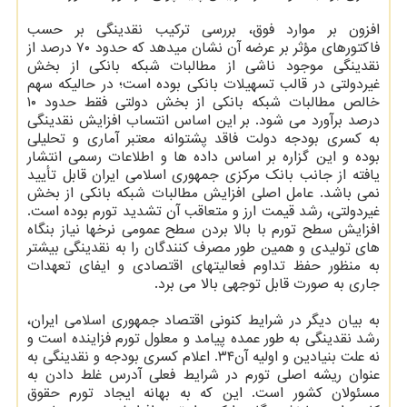
افزون بر موارد فوق، بررسی ترکیب نقدینگی بر حسب
فاکتورهای مؤثر بر عرضه آن نشان میدهد که حدود ۷۰ درصد از
نقدینگی موجود ناشی از مطالبات شبکه بانکی از بخش
غیردولتی در قالب تسهیلات بانکی بوده است؛ در حالیکه سهم
خالص مطالبات شبکه بانکی از بخش دولتی فقط حدود ۱۰
درصد برآورد می شود. بر این اساس انتساب افزایش نقدینگی
به کسری بودجه دولت فاقد پشتوانه معتبر آماری و تحلیلی
بوده و این گزاره بر اساس داده ها و اطلاعات رسمی انتشار
یافته از جانب بانک مرکزی جمهوری اسلامی ایران قابل تأیید
نمی باشد. عامل اصلی افزایش مطالبات شبکه بانکی از بخش
غیردولتی، رشد قیمت ارز و متعاقب آن تشدید تورم بوده است.
افزایش سطح تورم با بالا بردن سطح عمومی نرخها نیاز بنگاه
های تولیدی و همین طور مصرف کنندگان را به نقدینگی بیشتر
به منظور حفظ تداوم فعالیتهای اقتصادی و ایفای تعهدات
جاری به صورت قابل توجهی بالا می برد.
به بیان دیگر در شرایط کنونی اقتصاد جمهوری اسلامی ایران،
رشد نقدینگی به طور عمده پیامد و معلول تورم فزاینده است و
نه علت بنیادین و اولیه آن۳۴. اعلام کسری بودجه و نقدینگی به
عنوان ریشه اصلی تورم در شرایط فعلی آدرس غلط دادن به
مسئولان کشور است. این که به بهانه ایجاد تورم حقوق