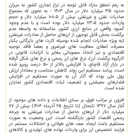
به رغم تحقق مازاد قابل توجه در تراز تجاری کشور به میزان
حدود ۳۵ میلیارد دلار در سال ۱۴۰۳ - به نحوی که مجموع
صادرات نفتی و غیرنفتی بیش از ۱۰۸.۵ میلیارد دلار و حجم
واردات حدود ۷۳.۵ میلیارد دلار بوده است و با عدم وجود
کمبود واقعی در منابع ارزی کشور، متاسفانه به واسطه عدم
برگشت بخش قابل توجهی از ارزهای حاصل از صادرات غیرنفتی
(به ویژه صادرات انجام شده بوسیله کارت های بازرگانی یکبار
مصرف، اعطای معافیت های غیرضرور و بعضاً فاقد توجیه
اقتصادی و نیز اتخاذ مصوباتی مغایر با الزامات قانونی در
کارگروه برگشت ارز)، نرخ های ارز رسمی و نرخ های شکل گرفته
در بازار آزاد قاچاق با افزایشی بالاتر از ۵۰ درصد روبرو شده
است. پیامد مستقیم این روند کاهش متناسب و معنادار ارزش
پول ملی بوده که آثار آن به صورت مستقیم در افزایش
فشارهای معیشتی و تضعیف ثبات اقتصادی کشور نمایان
شده است.
افزون بر مراتب فوق، بر مبنای اطلاعات و داده های موجود از
آغاز سال ۱۳۹۷ تابحال (تا تاریخ ۲۵ آذرماه ۱۴۰۴) بیش از ۱۱۷
میلیارد دلار از ارزهای حاصل از صادرات غیرنفتی به چرخه
رسمی اقتصاد کشور بازنگشته است. این وضعیت به صورت
مستقیم باعث ایجاد صف های طولانی و اختلالات مستمر در
فرایند تخصیص ارز برای واردات نهاده های تولیدی و کالاهای