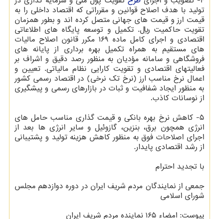
۴- تصویب و اجرای
طرح
تقویت پول ملی و سرمایه گذاری در
تولید با هدف اصلاح قوانین و مقرراتی که اقتصاد داخلی را به
قیمت ارز و قیمت های جهانی متصل کرده اند و بطور همزمان
تقویت حاکمیت ریال. تکمیل و توسعه پایگاه های اطلاعاتی
اقتصادی و اجرای کامل ماده ۱۶۹ مکرر قانون اصلاح مالیات
های مستقیم به همراه تکمیل بهره برداری از پایانه های
فروشگاهی و سامانه مؤدیان به منظور رصد دقیق و اشراف بر
فعالیتهای اقتصادی و تقویت کارایی نظام مالیاتی. تعیین و
اعمال نرخ مناسب ارز (نرخ تک نرخی) در اقتصاد رسمی کشور
به منظور ایجاد شفافیت و ثبات در بازارهای رسمی و پیشگیری
از نوسانات کاذب.
۵- کاهش نرخ بهره بانکی و قیمت گذاری مناسب حامل های
انرژی همچون برق، بنزین، گازوئیل و سایر انرژی ها بعد از
اجرای اصلاحات فوق به منظور کاهش هزینه تولید و پشتیبانی
از رشد اقتصادی پایدار.
با تجدید احترام
جمعی از نمایندگان مردم شریف ایران در دوره دوازدهم مجلس
شورای اسلامی
پیوست: امضاء ۱۶۵ نماینده مردم شریف ایران