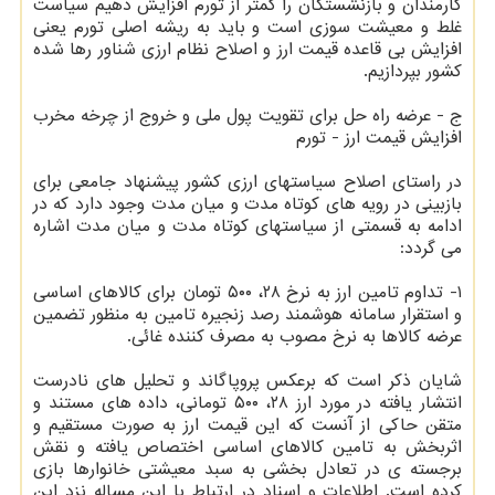
کارمندان و بازنشستگان را کمتر از تورم افزایش دهیم سیاست
غلط و معیشت سوزی است و باید به ریشه اصلی تورم یعنی
افزایش بی قاعده قیمت ارز و اصلاح نظام ارزی شناور رها شده
کشور بپردازیم.
ج - عرضه راه حل برای تقویت پول ملی و خروج از چرخه مخرب
افزایش قیمت ارز - تورم
در راستای اصلاح سیاستهای ارزی کشور پیشنهاد جامعی برای
بازبینی در رویه های کوتاه مدت و میان مدت وجود دارد که در
ادامه به قسمتی از سیاستهای کوتاه مدت و میان مدت اشاره
می گردد:
۱- تداوم تامین ارز به نرخ ۲۸، ۵۰۰ تومان برای کالاهای اساسی
و استقرار سامانه هوشمند رصد زنجیره تامین به منظور تضمین
عرضه کالاها به نرخ مصوب به مصرف کننده غائی.
شایان ذکر است که برعکس پروپاگاند و تحلیل های نادرست
انتشار یافته در مورد ارز ۲۸، ۵۰۰ تومانی، داده های مستند و
متقن حاکی از آنست که این قیمت ارز به صورت مستقیم و
اثربخش به تامین کالاهای اساسی اختصاص یافته و نقش
برجسته ی در تعادل بخشی به سبد معیشتی خانوارها بازی
کرده است. اطلاعات و اسناد در ارتباط با این مساله نزد این