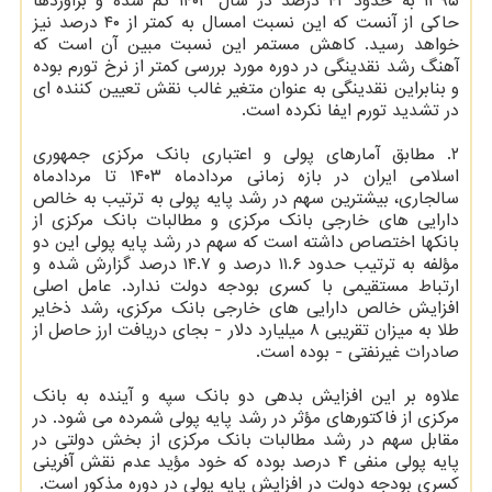
۱۳۹۵ به حدود ۴۲ درصد در سال ۱۴۰۳ کم شده و برآوردها
حاکی از آنست که این نسبت امسال به کمتر از ۴۰ درصد نیز
خواهد رسید. کاهش مستمر این نسبت مبین آن است که
آهنگ رشد نقدینگی در دوره مورد بررسی کمتر از نرخ تورم بوده
و بنابراین نقدینگی به عنوان متغیر غالب نقش تعیین کننده ای
در تشدید تورم ایفا نکرده است.
۲. مطابق آمارهای پولی و اعتباری بانک مرکزی جمهوری
اسلامی ایران در بازه زمانی مردادماه ۱۴۰۳ تا مردادماه
سالجاری، بیشترین سهم در رشد پایه پولی به ترتیب به خالص
دارایی های خارجی بانک مرکزی و مطالبات بانک مرکزی از
بانکها اختصاص داشته است که سهم در رشد پایه پولی این دو
مؤلفه به ترتیب حدود ۱۱.۶ درصد و ۱۴.۷ درصد گزارش شده و
ارتباط مستقیمی با کسری بودجه دولت ندارد. عامل اصلی
افزایش خالص دارایی های خارجی بانک مرکزی، رشد ذخایر
طلا به میزان تقریبی ۸ میلیارد دلار - بجای دریافت ارز حاصل از
صادرات غیرنفتی - بوده است.
علاوه بر این افزایش بدهی دو بانک سپه و آینده به بانک
مرکزی از فاکتورهای مؤثر در رشد پایه پولی شمرده می شود. در
مقابل سهم در رشد مطالبات بانک مرکزی از بخش دولتی در
پایه پولی منفی ۴ درصد بوده که خود مؤید عدم نقش آفرینی
کسری بودجه دولت در افزایش پایه پولی در دوره مذکور است.