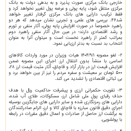
خارجی بانک مرکزی صورت پذیرد و به بدهی دولت به بانک
مرکزی منتقل شود، پایه پولی و عرضه پول تغییر نخواهد کرد و
فقط ترکیب دارایی های بانک مرکزی گرفتار تغییر خواهد
شد۴۶. بررسی های علمی و تجربی نشان میدهد که هر دو
راهبرد خصوصاً در صورت افزایش پایه پولی، آثار منفی بر تورم
و رشد اقتصادی دارند؛ در عین حال آثار منفی راهبرد دوم
بمراتب کمتر از راهبرد نخست است و میتوان آنرا به عنوان
انتخاب بد نسبت به بدتر ارزیابی نمود.
۲- لغو مصوبه ۱۴۰۴/۹/۱ هیات وزیران در مورد واردات کالاهای
اساسی با منشأ بدون انتقال ارز. اجرای این مصوبه ضمن
افزایش قیمت ارز در بازار آزاد و قاچاق، آثار مثبت قیمت ارز ۲۸،
۵۰۰ تومان بر معیشت و سفره مردم را نیز از بین خواهد برد و
بی ثباتی اقتصادی را تشدید می کند.
۳- تقویت حکمرانی ارزی و پیشرفت حاکمیت ریال با هدف
حذف رقبای پول ملی شامل ارز، مسکوکات، طلای آب شده،
دارایی های رمزنگاری شده و سایر دارایی های جایگزین بوسیله
اجرای دقیق قانون مبارزه با قاچاق کالا و ارز، الزام صادرکنندگان
به برگشت ارز حاصل از صادرات و اعمال دقیق مقررات در رابطه
با پولشویی.