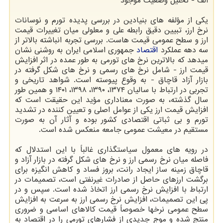
الف - تحلیل وضعیت موجود
یکی از مؤلفه های بنیادین در بررسی پدیده تورم و نوسانات
نرخ ارز، تبیین دقیق رابطه علی و معلولی میان تغییرات قیمت
ارز و سطح عمومی قیمت هاست. بررسی تجربه انباشته بالاتر از
سه دهه عملکرد
اقتصاد
جمهوری اسلامی ایران به روشنی نشان
میدهد که بالاترین نرخ های تورمی به طور عمده در اثر افزایش
قیمت ارز - شامل نرخ های رسمی و نرخ های شکل گرفته در
بازار آزاد قاچاق - به وقوع پیوسته است. شواهد تاریخی و
تجربی در ارتباط با سالیان ۱۳۷۴، ۱۳۹۰، ۱۳۹۸، ۱۴۰۱ و همین طور
سال گذشته، به صورت معناداری مؤید این حقیقت است که
افزایش قیمت ارز یکی از عوامل اصلی و تعیین کننده در تشدید
تورم و بی ثباتی اقتصادی کشور بوده و آثار آن به صورت
مستقیم در معیشت عمومی جامعه منعکس شده است.
در رویه های معمول سیاستگذاری غالباً با این استدلال که
فاصله میان نرخ رسمی ارز و نرخ های شکل گرفته در بازار آزاد و
قاچاق زمینه ساز ایجاد رانت، بروز فساد و کاهش انگیزه برای
برگشت ارزهای حاصل از صادرات غیرنفتی است، تصمیمات در
ارتباط با افزایش نرخ رسمی ارز اتخاذ شده است. سپس و در
پی این تصمیمات، افزایش نرخ رسمی ارز به سرعت به افزایش
سطح عمومی نرخها خصوصاً قیمت کالاهای اساسی و ضروری
منتج شده و موج جدیدی از فشارهای تورمی را در اقتصاد به